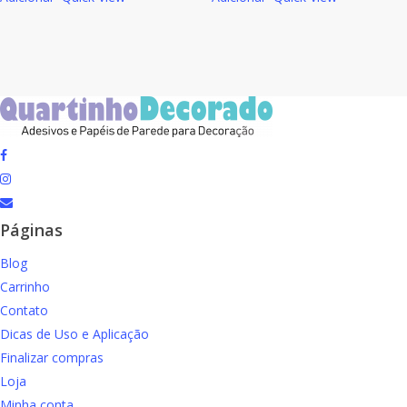
original
atual
original
atual
era:
é:
era:
é:
R$119.00.
R$110.00.
R$119.00.
R$110.00.
facebook
instagram
email
Páginas
Blog
Carrinho
Contato
Dicas de Uso e Aplicação
Finalizar compras
Loja
Minha conta