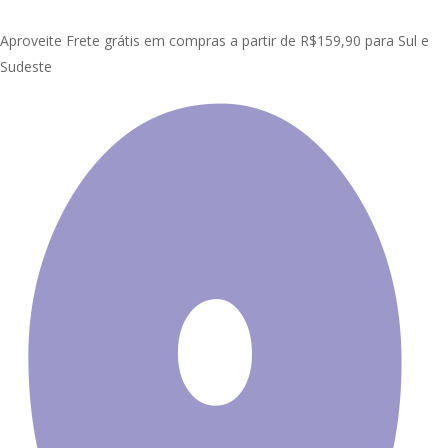
Skip
Clo
to
Aproveite Frete grátis em compras a partir de R$159,90 para Sul e
Me
main
Sudeste
content
Início
Painel Adesivo de Parede
Cidade
Painel Adesivo Natureza
Cidade GG411
Promoção!