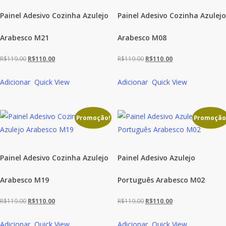
Painel Adesivo Cozinha Azulejo
Painel Adesivo Cozinha Azulejo
Arabesco M21
Arabesco M08
O
O
O
O
R$
119.00
R$
110.00
R$
119.00
R$
110.00
preço
preço
preço
preço
Adicionar
Quick View
Adicionar
Quick View
original
atual
original
atual
era:
é:
era:
é:
R$119.00.
R$110.00.
R$119.00.
R$110.00.
Promoção!
Promoção
Painel Adesivo Cozinha Azulejo
Painel Adesivo Azulejo
Arabesco M19
Português Arabesco M02
O
O
O
O
R$
119.00
R$
110.00
R$
119.00
R$
110.00
preço
preço
preço
preço
Adicionar
Quick View
Adicionar
Quick View