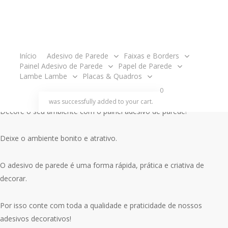
O
O
R$
358.00
R$
338.00
preço
preço
original
atual
Painel tamanho 3,05 metros de largura x 2,40m de altura.
era:
é:
acco
Início
Adesivo de Parede
Faixas e Borders
R$358.00.
R$338.00.
O produto é enviado em partes, ou seja, em rolos para ser aplicado
Painel Adesivo de Parede
Papel de Parede
um ao lado do outro como um papel de parede e acompanha
Lambe Lambe
Placas & Quadros
manual de aplicação.
search
account
0
was successfully added to your cart.
Decore o seu ambiente com o painel adesivo de parede!
Deixe o ambiente bonito e atrativo.
O adesivo de parede é uma forma rápida, prática e criativa de
decorar.
Por isso conte com toda a qualidade e praticidade de nossos
adesivos decorativos!