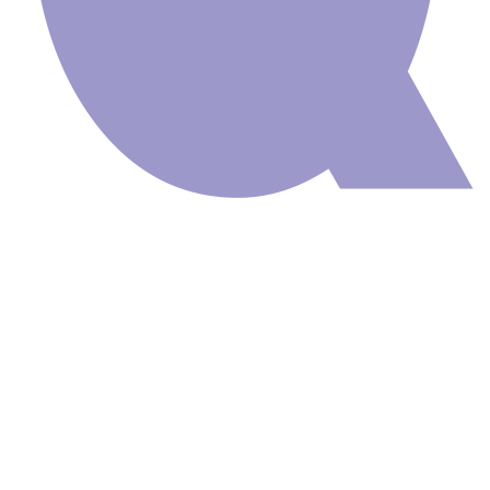
Painel Adesivo
Natureza Cidade
GG411