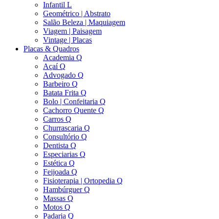
Infantil L
Geométrico | Abstrato
Salão Beleza | Maquiagem
Viagem | Paisagem
Vintage | Placas
Placas & Quadros
Academia Q
Açaí Q
Advogado Q
Barbeiro Q
Batata Frita Q
Bolo | Confeitaria Q
Cachorro Quente Q
Carros Q
Churrascaria Q
Consultório Q
Dentista Q
Especiarias Q
Estética Q
Feijoada Q
Fisioterapia | Ortopedia Q
Hambúrguer Q
Massas Q
Motos Q
Padaria Q