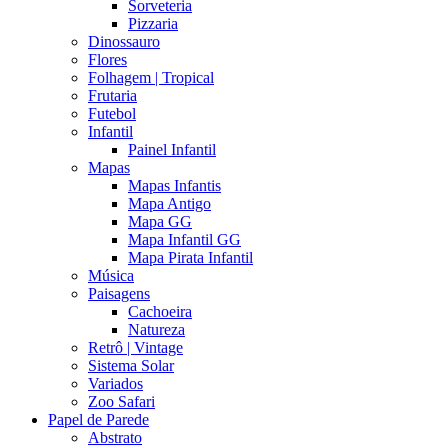
Sorveteria
Pizzaria
Dinossauro
Flores
Folhagem | Tropical
Frutaria
Futebol
Infantil
Painel Infantil
Mapas
Mapas Infantis
Mapa Antigo
Mapa GG
Mapa Infantil GG
Mapa Pirata Infantil
Música
Paisagens
Cachoeira
Natureza
Retrô | Vintage
Sistema Solar
Variados
Zoo Safari
Papel de Parede
Abstrato