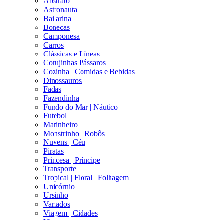
Abstrato
Astronauta
Bailarina
Bonecas
Camponesa
Carros
Clássicas e Líneas
Corujinhas Pássaros
Cozinha | Comidas e Bebidas
Dinossauros
Fadas
Fazendinha
Fundo do Mar | Náutico
Futebol
Marinheiro
Monstrinho | Robôs
Nuvens | Céu
Piratas
Princesa | Príncipe
Transporte
Tropical | Floral | Folhagem
Unicórnio
Ursinho
Variados
Viagem | Cidades