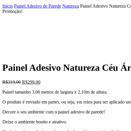
Início
Painel Adesivo de Parede
Natureza
Painel Adesivo Natureza 
Promoção!
Painel Adesivo Natureza Céu Á
O
O
R$
319.00
R$
299.00
preço
preço
Painel tamanho 3,00 metros de largura x 2,10m de altura.
original
atual
era:
é:
O produto é enviado em partes, ou seja, em rolos para ser aplicado 
R$319.00.
R$299.00.
Decore o seu ambiente com o painel adesivo de parede!
Deixe o ambiente bonito e atrativo.