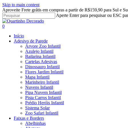
Skip to main content
Aproveite Frete grátis em compras a partir de R$159,90 para Sul e Su
Aperte Enter para pesquisar ou ESC par
Close
Search
search
account
0
Menu
Início
Adesivo de Parede
Árvore Zoo Infantil
Azulejo Infantil
Bailarina Infantil
Cartelas Adesivas
Dinossauro Infantil
Flores Jardim Infantil
Mapa Infantil
Marinheiro Infantil
Nuvens Infantil
Pipa Nuvem Infantil
Pista Carros Infantil
Prédio Heróis Infantil
Sistema Solar
Zoo Safari Infantil
Faixas e Borders
Abelhinhas