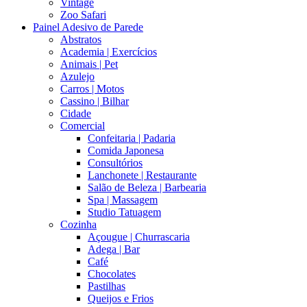
Vintage
Zoo Safari
Painel Adesivo de Parede
Abstratos
Academia | Exercícios
Animais | Pet
Azulejo
Carros | Motos
Cassino | Bilhar
Cidade
Comercial
Confeitaria | Padaria
Comida Japonesa
Consultórios
Lanchonete | Restaurante
Salão de Beleza | Barbearia
Spa | Massagem
Studio Tatuagem
Cozinha
Açougue | Churrascaria
Adega | Bar
Café
Chocolates
Pastilhas
Queijos e Frios