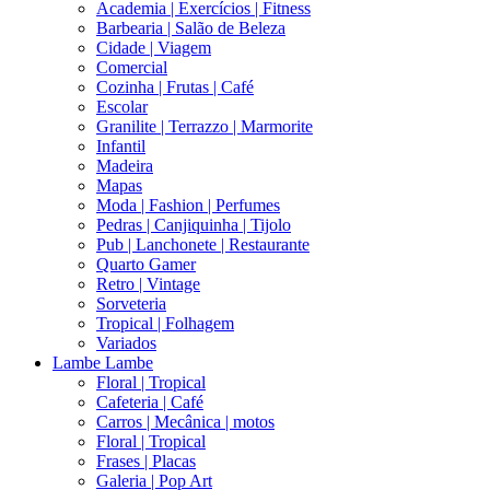
Academia | Exercícios | Fitness
Barbearia | Salão de Beleza
Cidade | Viagem
Comercial
Cozinha | Frutas | Café
Escolar
Granilite | Terrazzo | Marmorite
Infantil
Madeira
Mapas
Moda | Fashion | Perfumes
Pedras | Canjiquinha | Tijolo
Pub | Lanchonete | Restaurante
Quarto Gamer
Retro | Vintage
Sorveteria
Tropical | Folhagem
Variados
Lambe Lambe
Floral | Tropical
Cafeteria | Café
Carros | Mecânica | motos
Floral | Tropical
Frases | Placas
Galeria | Pop Art