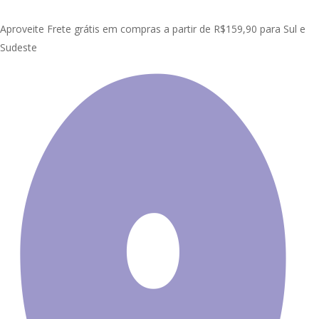
Skip
Clo
to
Aproveite Frete grátis em compras a partir de R$159,90 para Sul e
Me
main
Sudeste
content
Início
Painel Adesivo de Parede
Natureza
Painel Adesivo
Natureza Caverna Deserto GG577
Promoção!