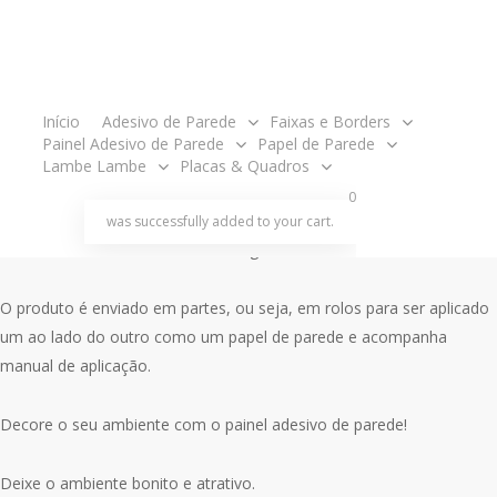
Caverna Deserto
GG577
acco
Início
Adesivo de Parede
Faixas e Borders
Painel Adesivo de Parede
Papel de Parede
Lambe Lambe
Placas & Quadros
search
account
O
O
R$
358.00
R$
338.00
0
preço
preço
was successfully added to your cart.
original
atual
Painel tamanho 3,05 metros de largura x 2,40m de altura.
era:
é:
R$358.00.
R$338.00.
O produto é enviado em partes, ou seja, em rolos para ser aplicado
um ao lado do outro como um papel de parede e acompanha
manual de aplicação.
Decore o seu ambiente com o painel adesivo de parede!
Deixe o ambiente bonito e atrativo.