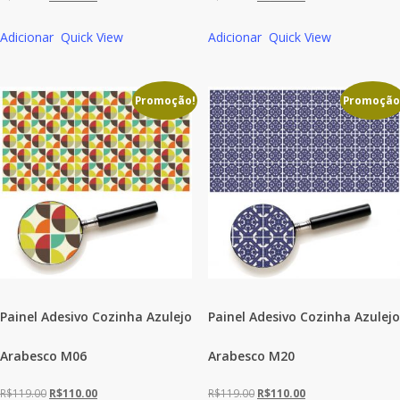
preço
preço
preço
preço
Adicionar
Quick View
Adicionar
Quick View
original
atual
original
atual
era:
é:
era:
é:
R$119.00.
R$110.00.
R$119.00.
R$110.00.
Promoção!
Promoção
Painel Adesivo Cozinha Azulejo
Painel Adesivo Cozinha Azulejo
Arabesco M06
Arabesco M20
O
O
O
O
R$
119.00
R$
110.00
R$
119.00
R$
110.00