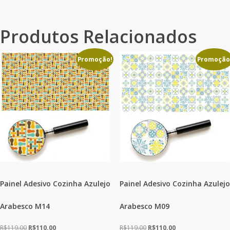
Produtos Relacionados
Promoção!
Promoção
Painel Adesivo Cozinha Azulejo
Painel Adesivo Cozinha Azulejo
Arabesco M14
Arabesco M09
O
O
O
O
R$
119.00
R$
110.00
R$
119.00
R$
110.00