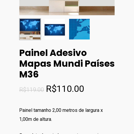
Painel Adesivo
Mapas Mundi Países
M36
O
O
R$
110.00
R$
119.00
preço
preço
original
atual
Painel tamanho 2,00 metros de largura x
era:
é:
1,00m de altura.
R$119.00.
R$110.00.