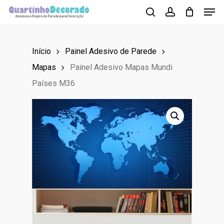
Men
Skip
to
search
account
main
Início
Painel Adesivo de Parede
content
Mapas
Painel Adesivo Mapas Mundi
Países M36