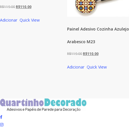
O
O
R$
119.00
R$
110.00
preço
preço
Adicionar
Quick View
original
atual
Painel Adesivo Cozinha Azulejo
era:
é:
R$119.00.
R$110.00.
Arabesco M23
O
O
R$
119.00
R$
110.00
preço
preço
Adicionar
Quick View
original
atual
era:
é:
R$119.00.
R$110.00.
facebook
instagram