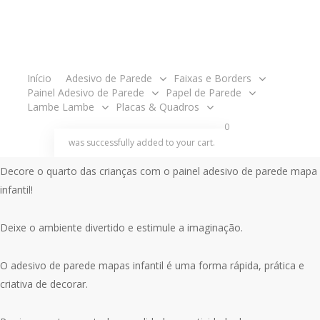
O
O
R$
140.00
R$
125.00
preço
preço
original
atual
Painel tamanho 2,00 metros de largura x 1,00m de altura.
acco
era:
é:
Início
Adesivo de Parede
Faixas e Borders
Painel Adesivo de Parede
Papel de Parede
R$140.00.
R$125.00.
O produto é enviado em partes, ou seja, em rolos para ser aplicado
Lambe Lambe
Placas & Quadros
um ao lado do outro como um papel de parede e acompanha
search
account
0
manual de aplicação.
was successfully added to your cart.
Decore o quarto das crianças com o painel adesivo de parede mapa
infantil!
Deixe o ambiente divertido e estimule a imaginação.
O adesivo de parede mapas infantil é uma forma rápida, prática e
criativa de decorar.