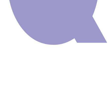
Painel Adesivo
Mapas Mundi
Infantil M111