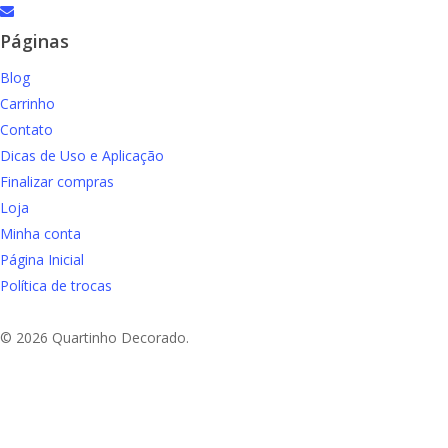
email
Páginas
Blog
Carrinho
Contato
Dicas de Uso e Aplicação
Finalizar compras
Loja
Minha conta
Página Inicial
Política de trocas
© 2026 Quartinho Decorado.
Aproveite Frete grátis em compras a partir de R$
e Sudeste