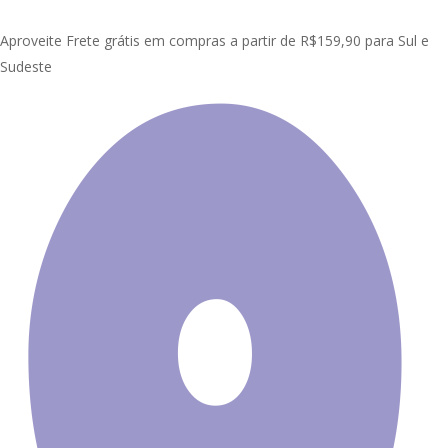
Skip
Clo
to
Aproveite Frete grátis em compras a partir de R$159,90 para Sul e
Me
main
Sudeste
content
Início
Painel Adesivo de Parede
Mapas Infantis
Painel Adesivo
Mapas Mundi Infantil M111
Promoção!