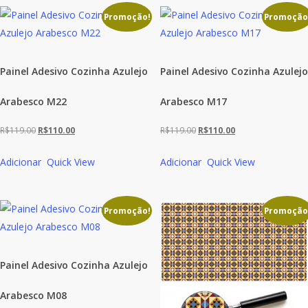
Promoção!
Promoção
Painel Adesivo Cozinha Azulejo
Painel Adesivo Cozinha Azulejo
Arabesco M22
Arabesco M17
O
O
O
O
R$
119.00
R$
110.00
R$
119.00
R$
110.00
preço
preço
preço
preço
Adicionar
Quick View
Adicionar
Quick View
original
atual
original
atual
era:
é:
era:
é:
R$119.00.
R$110.00.
R$119.00.
R$110.00.
Promoção!
Promoção
Painel Adesivo Cozinha Azulejo
Arabesco M08