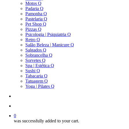
Motos Q
Padaria Q
Pamonha Q
Pastelaria Q
Pet Shop Q
Pizzas Q
Psicologia | Psiquiatria Q
Retro Q
Salão Beleza | Manicure Q
Salgados Q
Sobrancelha Q
Sorvetes Q
Spa | Estética Q
Sushi Q
Tabacaria Q
Tatuagem Q
Yoga | Pilates Q
search
account
0
was successfully added to your cart.