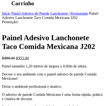
Carrinho
Início
Painel Adesivo de Parede
Lanchonete | Restaurante
Painel
Adesivo Lanchonete Taco Comida Mexicana J202
Promoção!
Painel Adesivo Lanchonete
Taco Comida Mexicana J202
O
O
R$
80.00
R$
55.00
preço
preço
Painel tamanho 1,20 metros de largura x 0,60m de altura.
original
atual
era:
é:
Decore o seu ambiente com o painel adesivo de parede Comida
R$80.00.
R$55.00.
Mexicana!
Deixe o ambiente profissional e atrativo.
O adesivo de parede Comida Mexicana é uma forma rápida, prática
e criativa de decorar.