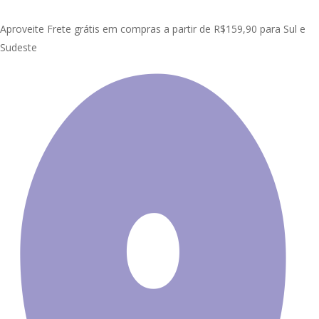
Skip
Clo
to
Aproveite Frete grátis em compras a partir de R$159,90 para Sul e
Me
main
Sudeste
content
Início
Painel Adesivo de Parede
Infantil
Painel Adesivo Infantil
Zoo Safari Árvore GG643
Promoção!