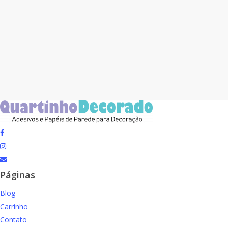
facebook
instagram
email
Páginas
Blog
Carrinho
Contato