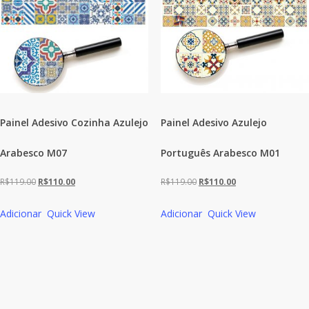
Painel Adesivo Cozinha Azulejo
Painel Adesivo Azulejo
Arabesco M07
Português Arabesco M01
O
O
O
O
R$
119.00
R$
110.00
R$
119.00
R$
110.00
preço
preço
preço
preço
Adicionar
Quick View
Adicionar
Quick View
original
atual
original
atual
era:
é:
era:
é:
R$119.00.
R$110.00.
R$119.00.
R$110.00.