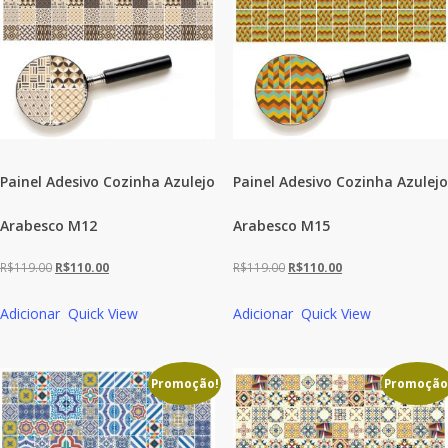
Painel Adesivo Cozinha Azulejo
Painel Adesivo Cozinha Azulejo
Arabesco M12
Arabesco M15
O
O
O
O
R$
119.00
R$
110.00
R$
119.00
R$
110.00
preço
preço
preço
preço
Adicionar
Quick View
Adicionar
Quick View
original
atual
original
atual
era:
é:
era:
é:
R$119.00.
R$110.00.
R$119.00.
R$110.00.
Promoção!
Promoção