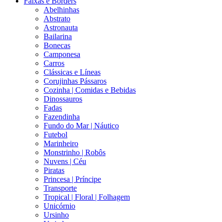
Faixas e Borders
Abelhinhas
Abstrato
Astronauta
Bailarina
Bonecas
Camponesa
Carros
Clássicas e Líneas
Corujinhas Pássaros
Cozinha | Comidas e Bebidas
Dinossauros
Fadas
Fazendinha
Fundo do Mar | Náutico
Futebol
Marinheiro
Monstrinho | Robôs
Nuvens | Céu
Piratas
Princesa | Príncipe
Transporte
Tropical | Floral | Folhagem
Unicórnio
Ursinho