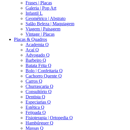
Frases | Placas
Galeria | Pop Art
Infantil L
Geométrico | Abstrato
Salão Beleza | Maquiagem
Viagem | Paisagem
Vintage | Placas
Placas & Quadros
Academia Q
Açaí Q
Advogado Q
Barbeiro Q
Batata Frita Q
Bolo | Confeitaria Q
Cachorro Quente Q
Carros Q
Churrascaria Q
Consultório Q
Dentista Q
Especiarias Q
Estética Q
Feijoada Q
Fisioterapia | Ortopedia Q
Hambúrguer Q
Massas Q