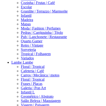
Cozinha | Frutas | Café
Escolar
Granilite | Terrazzo | Marmorite
Infantil
Madeira
Mapas
Moda | Fashion | Perfumes
Pedras | Canjiquinha | Tijolo
Pub | Lanchonete | Restaurante
Quarto Gamer
Retro | Vintage
Sorveteria
Tropical | Folhagem
Variados
Lambe Lambe
Floral | Tropical
Cafeteria | Café
Carros | Mecânica | motos
Floral | Tropical
Frases | Placas
Galeria | Pop Art
Infantil L
Geométrico | Abstrato
Salão Beleza | Maquiagem
Viagem | Paisagem