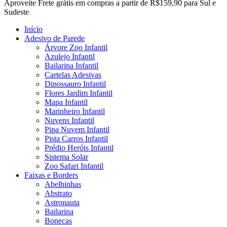
Close
Aproveite Frete grátis em compras a partir de R$159,90 para Sul e
Menu
Sudeste
Início
Adesivo de Parede
Árvore Zoo Infantil
Azulejo Infantil
Bailarina Infantil
Cartelas Adesivas
Dinossauro Infantil
Flores Jardim Infantil
Mapa Infantil
Marinheiro Infantil
Nuvens Infantil
Pipa Nuvem Infantil
Pista Carros Infantil
Prédio Heróis Infantil
Sistema Solar
Zoo Safari Infantil
Faixas e Borders
Abelhinhas
Abstrato
Astronauta
Bailarina
Bonecas