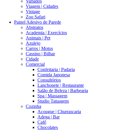
Variados
Viagem | Cidades
Vintage
Zoo Safari
Painel Adesivo de Parede
Abstratos
Academia | Exercícios
Animais | Pet
Azulejo
Carros | Motos
Cassino | Bilhar
Cidade
Comercial
Confeitaria | Padaria
Comida Japonesa
Consultórios
Lanchonete | Restaurante
Salão de Beleza | Barbearia
Spa | Massagem
Studio Tatuagem
Cozinha
Açougue | Churrascaria
Adega | Bar
Café
Chocolates