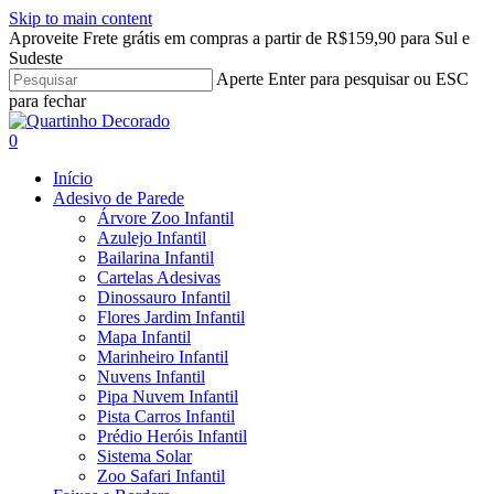
Skip to main content
Aproveite Frete grátis em compras a partir de R$159,90 para Sul e
Sudeste
Aperte Enter para pesquisar ou ESC
para fechar
Close
Search
search
account
0
Menu
Início
Adesivo de Parede
Árvore Zoo Infantil
Azulejo Infantil
Bailarina Infantil
Cartelas Adesivas
Dinossauro Infantil
Flores Jardim Infantil
Mapa Infantil
Marinheiro Infantil
Nuvens Infantil
Pipa Nuvem Infantil
Pista Carros Infantil
Prédio Heróis Infantil
Sistema Solar
Zoo Safari Infantil