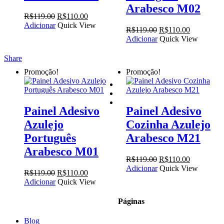
Arabesco M02
O
O
R$
119.00
R$
110.00
preço
preço
Adicionar
Quick View
O
O
R$
119.00
R$
110.00
original
atual
preço
preço
Adicionar
Quick View
era:
é:
original
atual
R$119.00.
R$110.00.
era:
é:
Share
R$119.00.
R$110.00.
Promoção!
Promoção!
facebook
instagram
email
Painel Adesivo
Painel Adesivo
Azulejo
Cozinha Azulejo
Português
Arabesco M21
Arabesco M01
O
O
R$
119.00
R$
110.00
preço
preço
Adicionar
Quick View
O
O
R$
119.00
R$
110.00
original
atual
preço
preço
Adicionar
Quick View
era:
é:
original
atual
R$119.00.
R$110.00.
era:
é:
Páginas
R$119.00.
R$110.00.
Blog