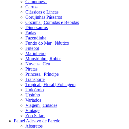
Camponesa
Carros
Clássicas e Líneas
Corujinhas Pássaros
Cozinha | Comidas e Bebidas
Dinossauros
Fadas
Fazendinha
Fundo do Mar | Náutico
Futebol
Marinheiro
Monstrinho | Robôs
Nuvens | Céu
Piratas
Princesa | Príncipe
Transporte
Tropical | Floral | Folhagem
Unicórnio
Ursinho
Variados
Viagem | Cidades
Vintage
Zoo Safari
Painel Adesivo de Parede
Abstratos