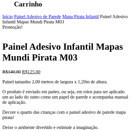
Carrinho
Início
Painel Adesivo de Parede
Mapa Pirata Infantil
Painel Adesivo
Infantil Mapas Mundi Pirata M03
Promoção!
Painel Adesivo Infantil Mapas
Mundi Pirata M03
O
O
R$
140.00
R$
125.00
preço
preço
Painel tamanho 2,00 metros de largura x 1,20m de altura.
original
atual
era:
é:
O produto é enviado em partes, ou seja, em rolos para ser aplicado
R$140.00.
R$125.00.
um ao lado do outro como um papel de parede e acompanha manual
de aplicação.
Decore o quarto das crianças com o painel adesivo de parede mapa
pirata!
Deixe o ambiente divertido e estimule a imaginação.