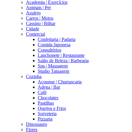
Academia | Exercícios
Animais | Pet
Azulejo
Carros | Motos
Cassino | Bilhar
Cidade
Comercial
Confeitaria | Padaria
Comida Japonesa
Consultórios
Lanchonete | Restaurante
Salão de Beleza | Barbearia
Spa | Massagem
Studio Tatuagem
Cozinha
Açougue | Churrascaria
Adega | Bar
Café
Chocolates
Pastilhas
Queijos e Frios
Sorveteria
Pizzaria
Dinossauro
Flores