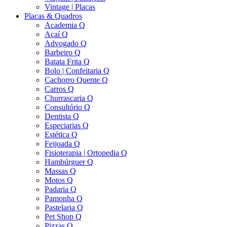
Vintage | Placas
Placas & Quadros
Academia Q
Açaí Q
Advogado Q
Barbeiro Q
Batata Frita Q
Bolo | Confeitaria Q
Cachorro Quente Q
Carros Q
Churrascaria Q
Consultório Q
Dentista Q
Especiarias Q
Estética Q
Feijoada Q
Fisioterapia | Ortopedia Q
Hambúrguer Q
Massas Q
Motos Q
Padaria Q
Pamonha Q
Pastelaria Q
Pet Shop Q
Pizzas Q