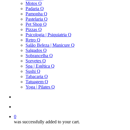
Motos Q
Padaria Q
Pamonha Q
Pastelaria Q
Pet Shop Q
Pizzas Q
Psicologia | Psiquiatria Q
Retro Q
Salão Beleza | Manicure Q
Salgados Q
Sobrancelha Q
Sorvetes Q
Spa | Estética Q
Sushi Q
Tabacaria Q
Tatuagem Q
Yoga | Pilates Q
search
account
0
was successfully added to your cart.