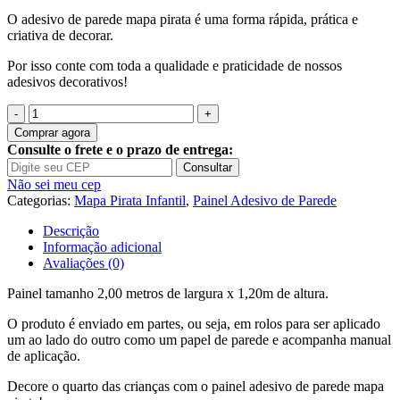
O adesivo de parede mapa pirata é uma forma rápida, prática e
criativa de decorar.
Por isso conte com toda a qualidade e praticidade de nossos
adesivos decorativos!
Quantidade
de
Comprar agora
Painel
Consulte o frete e o prazo de entrega:
Adesivo
Consultar
Infantil
Não sei meu cep
Mapas
Categorias:
Mapa Pirata Infantil
,
Painel Adesivo de Parede
Mundi
Pirata
Descrição
M03
Informação adicional
Avaliações (0)
Painel tamanho 2,00 metros de largura x 1,20m de altura.
O produto é enviado em partes, ou seja, em rolos para ser aplicado
um ao lado do outro como um papel de parede e acompanha manual
de aplicação.
Decore o quarto das crianças com o painel adesivo de parede mapa