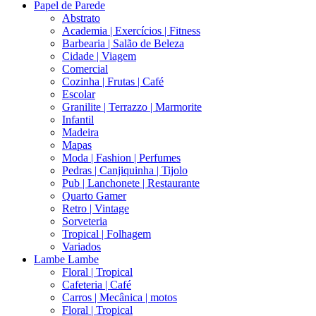
Papel de Parede
Abstrato
Academia | Exercícios | Fitness
Barbearia | Salão de Beleza
Cidade | Viagem
Comercial
Cozinha | Frutas | Café
Escolar
Granilite | Terrazzo | Marmorite
Infantil
Madeira
Mapas
Moda | Fashion | Perfumes
Pedras | Canjiquinha | Tijolo
Pub | Lanchonete | Restaurante
Quarto Gamer
Retro | Vintage
Sorveteria
Tropical | Folhagem
Variados
Lambe Lambe
Floral | Tropical
Cafeteria | Café
Carros | Mecânica | motos
Floral | Tropical