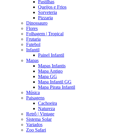
Pastilhas
Queijos e Frios
Sorveteria
Pizzaria
Dinossauro
Flores
Folhagem | Tropical
Frutaria
Futebol
Infantil
Painel Infantil
Mapas
Mapas Infantis
Mapa Antigo
Mapa GG
Mapa Infantil GG
Mapa Pirata Infantil
Música
Paisagens
Cachoeira
Natureza
Retrô | Vintage
Sistema Solar
Variados
Zoo Safari