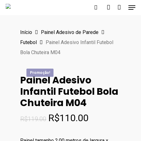
Men
Skip
to
search
account
main
Início
Painel Adesivo de Parede
content
Futebol
Painel Adesivo Infantil Futebol
Bola Chuteira M04
Promoção!
Promoção!
Promoção!
Promoção!
Painel Adesivo
Infantil Futebol Bola
Chuteira M04
O
O
R$
110.00
R$
119.00
preço
preço
original
atual
Painel tamanho 2,00 metros de largura x