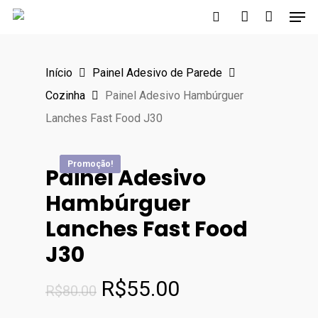
Men
Skip
to
search
account
main
Início
Painel Adesivo de Parede
content
Cozinha
Painel Adesivo Hambúrguer
Lanches Fast Food J30
Promoção!
Promoção!
Promoção!
Promoção!
Painel Adesivo
Hambúrguer
Lanches Fast Food
J30
O
O
R$
55.00
R$
80.00
preço
preço