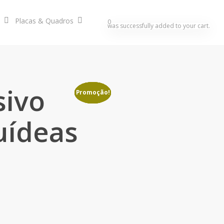
Placas & Quadros
search
account
0
was successfully added to your cart.
sivo
Promoção!
Promoção!
Promoção!
Promoção!
uídeas