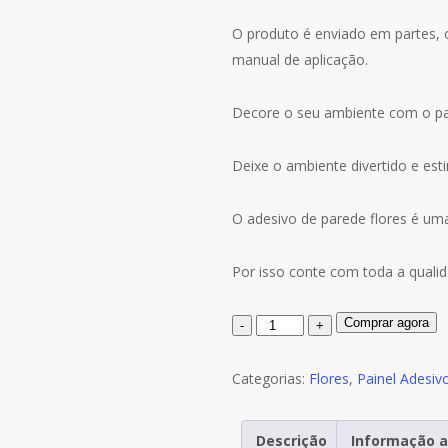
era:
é:
R$119.00.
R$110.00.
O produto é enviado em partes, 
manual de aplicação.
Decore o seu ambiente com o pai
Deixe o ambiente divertido e est
O adesivo de parede flores é uma 
Por isso conte com toda a qualid
Quantidade
Comprar agora
de
Painel
Categorias:
Flores
,
Painel Adesiv
Adesivo
Flores
Descrição
Informação a