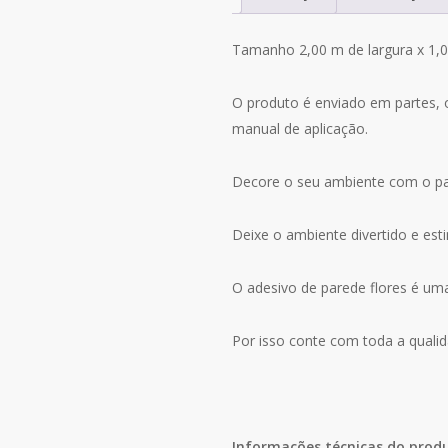
Orquídeas
Flor
Tamanho 2,00 m de largura x 1,0
P39
O produto é enviado em partes, 
manual de aplicação.
Decore o seu ambiente com o pai
Deixe o ambiente divertido e est
O adesivo de parede flores é uma 
Por isso conte com toda a qualid
Informações técnicas do prod