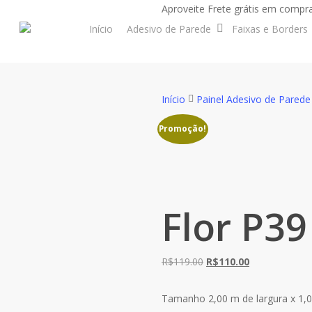
Skip
Aproveite Frete grátis em compra
to
Início
Adesivo de Parede
Faixas e Borders
main
content
Início
Painel Adesivo de Parede
Promoção!
Flor P39
O
O
R$
119.00
R$
110.00
preço
preço
original
atual
Tamanho 2,00 m de largura x 1,0