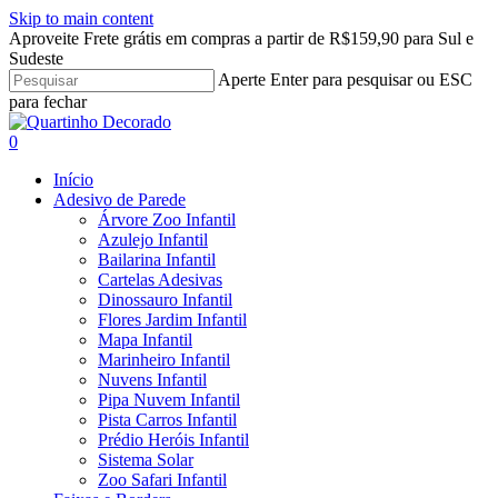
Skip to main content
Aproveite Frete grátis em compras a partir de R$159,90 para Sul e
Sudeste
Aperte Enter para pesquisar ou ESC
para fechar
Close
Search
search
account
0
Menu
Início
Adesivo de Parede
Árvore Zoo Infantil
Azulejo Infantil
Bailarina Infantil
Cartelas Adesivas
Dinossauro Infantil
Flores Jardim Infantil
Mapa Infantil
Marinheiro Infantil
Nuvens Infantil
Pipa Nuvem Infantil
Pista Carros Infantil
Prédio Heróis Infantil
Sistema Solar
Zoo Safari Infantil