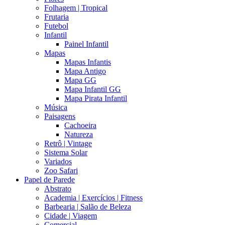
Folhagem | Tropical
Frutaria
Futebol
Infantil
Painel Infantil
Mapas
Mapas Infantis
Mapa Antigo
Mapa GG
Mapa Infantil GG
Mapa Pirata Infantil
Música
Paisagens
Cachoeira
Natureza
Retrô | Vintage
Sistema Solar
Variados
Zoo Safari
Papel de Parede
Abstrato
Academia | Exercícios | Fitness
Barbearia | Salão de Beleza
Cidade | Viagem
Comercial