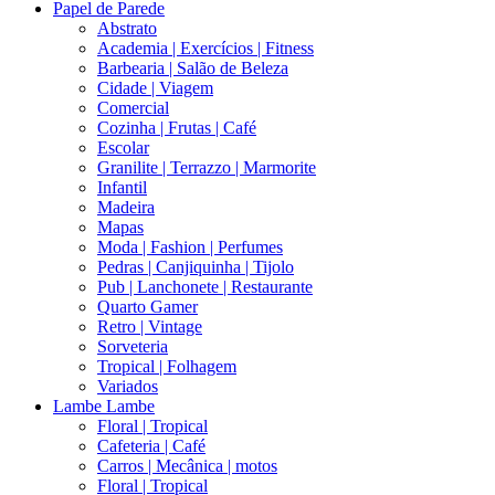
Papel de Parede
Abstrato
Academia | Exercícios | Fitness
Barbearia | Salão de Beleza
Cidade | Viagem
Comercial
Cozinha | Frutas | Café
Escolar
Granilite | Terrazzo | Marmorite
Infantil
Madeira
Mapas
Moda | Fashion | Perfumes
Pedras | Canjiquinha | Tijolo
Pub | Lanchonete | Restaurante
Quarto Gamer
Retro | Vintage
Sorveteria
Tropical | Folhagem
Variados
Lambe Lambe
Floral | Tropical
Cafeteria | Café
Carros | Mecânica | motos
Floral | Tropical