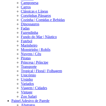
Camponesa
Carros
Clássicas e Líneas
Corujinhas Pássaros
Cozinha | Comidas e Bebidas
Dinossauros
Fadas
Fazendinha
Fundo do Mar | Náutico
Futebol
Marinheiro
Monstrinho | Robôs
Nuvens | Céu
Piratas
Princesa | Príncipe
Transporte
Tropical | Floral | Folhagem
Unicórnio
Ursinho
Variados
Viagem | Cidades
Vintage
Zoo Safari
Painel Adesivo de Parede
Abstratos