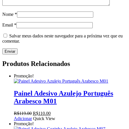
Nome
*
Email
*
Salvar meus dados neste navegador para a próxima vez que eu
comentar.
Produtos Relacionados
Promoção!
Painel Adesivo Azulejo Português
Arabesco M01
O
O
R$
119.00
R$
110.00
preço
preço
Adicionar
Quick View
original
atual
Promoção!
era:
é: