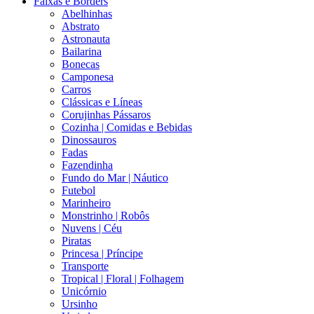
Faixas e Borders
Abelhinhas
Abstrato
Astronauta
Bailarina
Bonecas
Camponesa
Carros
Clássicas e Líneas
Corujinhas Pássaros
Cozinha | Comidas e Bebidas
Dinossauros
Fadas
Fazendinha
Fundo do Mar | Náutico
Futebol
Marinheiro
Monstrinho | Robôs
Nuvens | Céu
Piratas
Princesa | Príncipe
Transporte
Tropical | Floral | Folhagem
Unicórnio
Ursinho