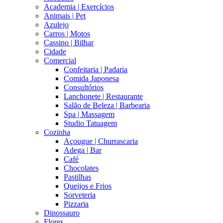
Academia | Exercícios
Animais | Pet
Azulejo
Carros | Motos
Cassino | Bilhar
Cidade
Comercial
Confeitaria | Padaria
Comida Japonesa
Consultórios
Lanchonete | Restaurante
Salão de Beleza | Barbearia
Spa | Massagem
Studio Tatuagem
Cozinha
Açougue | Churrascaria
Adega | Bar
Café
Chocolates
Pastilhas
Queijos e Frios
Sorveteria
Pizzaria
Dinossauro
Flores