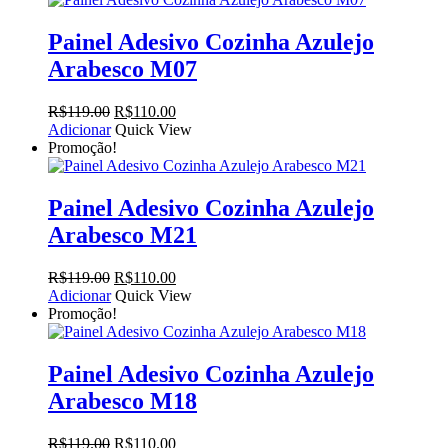
R$119.00.
R$110.00.
Painel Adesivo Cozinha Azulejo
Arabesco M07
O
O
R$
119.00
R$
110.00
preço
preço
Adicionar
Quick View
original
atual
Promoção!
era:
é:
R$119.00.
R$110.00.
Painel Adesivo Cozinha Azulejo
Arabesco M21
O
O
R$
119.00
R$
110.00
preço
preço
Adicionar
Quick View
original
atual
Promoção!
era:
é:
R$119.00.
R$110.00.
Painel Adesivo Cozinha Azulejo
Arabesco M18
O
O
R$
119.00
R$
110.00