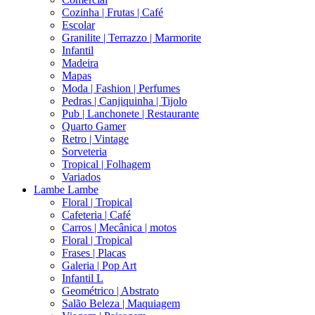
Cozinha | Frutas | Café
Escolar
Granilite | Terrazzo | Marmorite
Infantil
Madeira
Mapas
Moda | Fashion | Perfumes
Pedras | Canjiquinha | Tijolo
Pub | Lanchonete | Restaurante
Quarto Gamer
Retro | Vintage
Sorveteria
Tropical | Folhagem
Variados
Lambe Lambe
Floral | Tropical
Cafeteria | Café
Carros | Mecânica | motos
Floral | Tropical
Frases | Placas
Galeria | Pop Art
Infantil L
Geométrico | Abstrato
Salão Beleza | Maquiagem