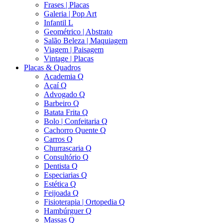
Frases | Placas
Galeria | Pop Art
Infantil L
Geométrico | Abstrato
Salão Beleza | Maquiagem
Viagem | Paisagem
Vintage | Placas
Placas & Quadros
Academia Q
Açaí Q
Advogado Q
Barbeiro Q
Batata Frita Q
Bolo | Confeitaria Q
Cachorro Quente Q
Carros Q
Churrascaria Q
Consultório Q
Dentista Q
Especiarias Q
Estética Q
Feijoada Q
Fisioterapia | Ortopedia Q
Hambúrguer Q
Massas Q