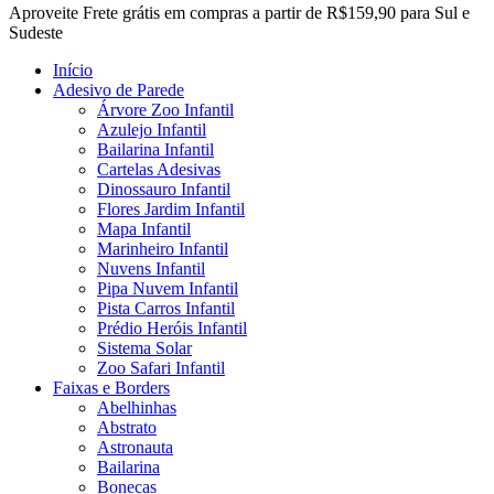
Close
Aproveite Frete grátis em compras a partir de R$159,90 para Sul e
Menu
Sudeste
Início
Adesivo de Parede
Árvore Zoo Infantil
Azulejo Infantil
Bailarina Infantil
Cartelas Adesivas
Dinossauro Infantil
Flores Jardim Infantil
Mapa Infantil
Marinheiro Infantil
Nuvens Infantil
Pipa Nuvem Infantil
Pista Carros Infantil
Prédio Heróis Infantil
Sistema Solar
Zoo Safari Infantil
Faixas e Borders
Abelhinhas
Abstrato
Astronauta
Bailarina
Bonecas