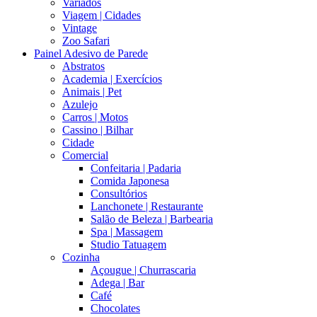
Variados
Viagem | Cidades
Vintage
Zoo Safari
Painel Adesivo de Parede
Abstratos
Academia | Exercícios
Animais | Pet
Azulejo
Carros | Motos
Cassino | Bilhar
Cidade
Comercial
Confeitaria | Padaria
Comida Japonesa
Consultórios
Lanchonete | Restaurante
Salão de Beleza | Barbearia
Spa | Massagem
Studio Tatuagem
Cozinha
Açougue | Churrascaria
Adega | Bar
Café
Chocolates