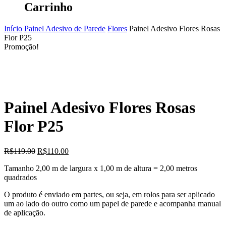
Carrinho
Início
Painel Adesivo de Parede
Flores
Painel Adesivo Flores Rosas
Flor P25
Promoção!
Painel Adesivo Flores Rosas
Flor P25
O
O
R$
119.00
R$
110.00
preço
preço
Tamanho 2,00 m de largura x 1,00 m de altura = 2,00 metros
original
atual
quadrados
era:
é:
R$119.00.
R$110.00.
O produto é enviado em partes, ou seja, em rolos para ser aplicado
um ao lado do outro como um papel de parede e acompanha manual
de aplicação.