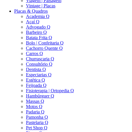
Viagem | Paisagem
Vintage | Placas
Placas & Quadros
Academia Q
Açaí Q
Advogado Q
Barbeiro Q
Batata Frita Q
Bolo | Confeitaria Q
Cachorro Quente Q
Carros Q
Churrascaria Q
Consultório Q
Dentista Q
Especiarias Q
Estética Q
Feijoada Q
Fisioterapia | Ortopedia Q
Hambúrguer Q
Massas Q
Motos Q
Padaria Q
Pamonha Q
Pastelaria Q
Pet Shop Q