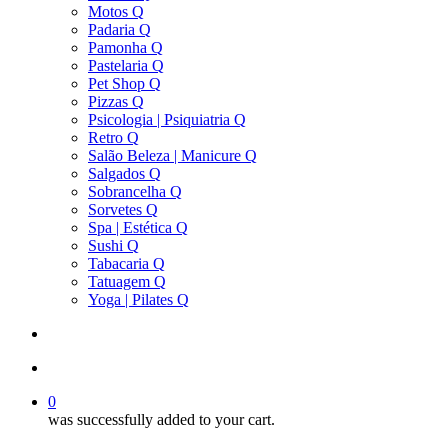
Motos Q
Padaria Q
Pamonha Q
Pastelaria Q
Pet Shop Q
Pizzas Q
Psicologia | Psiquiatria Q
Retro Q
Salão Beleza | Manicure Q
Salgados Q
Sobrancelha Q
Sorvetes Q
Spa | Estética Q
Sushi Q
Tabacaria Q
Tatuagem Q
Yoga | Pilates Q
search
account
0
was successfully added to your cart.