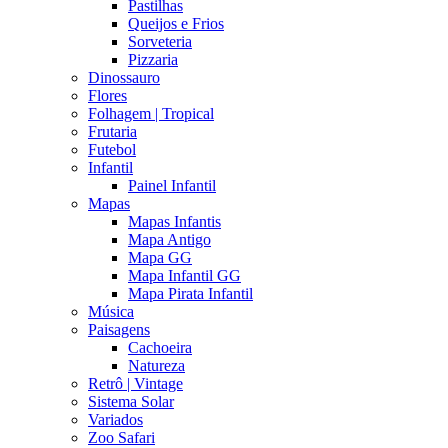
Pastilhas
Queijos e Frios
Sorveteria
Pizzaria
Dinossauro
Flores
Folhagem | Tropical
Frutaria
Futebol
Infantil
Painel Infantil
Mapas
Mapas Infantis
Mapa Antigo
Mapa GG
Mapa Infantil GG
Mapa Pirata Infantil
Música
Paisagens
Cachoeira
Natureza
Retrô | Vintage
Sistema Solar
Variados
Zoo Safari