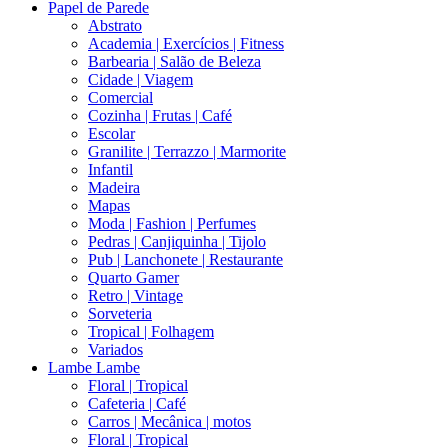
Papel de Parede
Abstrato
Academia | Exercícios | Fitness
Barbearia | Salão de Beleza
Cidade | Viagem
Comercial
Cozinha | Frutas | Café
Escolar
Granilite | Terrazzo | Marmorite
Infantil
Madeira
Mapas
Moda | Fashion | Perfumes
Pedras | Canjiquinha | Tijolo
Pub | Lanchonete | Restaurante
Quarto Gamer
Retro | Vintage
Sorveteria
Tropical | Folhagem
Variados
Lambe Lambe
Floral | Tropical
Cafeteria | Café
Carros | Mecânica | motos
Floral | Tropical