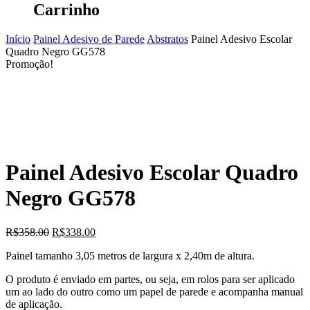
Carrinho
Início
Painel Adesivo de Parede
Abstratos
Painel Adesivo Escolar
Quadro Negro GG578
Promoção!
Painel Adesivo Escolar Quadro
Negro GG578
O
O
R$
358.00
R$
338.00
preço
preço
Painel tamanho 3,05 metros de largura x 2,40m de altura.
original
atual
era:
é:
O produto é enviado em partes, ou seja, em rolos para ser aplicado
R$358.00.
R$338.00.
um ao lado do outro como um papel de parede e acompanha manual
de aplicação.