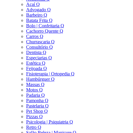
Açaí Q
Advogado Q
Barbeiro Q
Batata Frita Q
Bolo | Confeitaria Q
Cachorro Quente Q
Carros Q
Churrascaria Q
Consultório Q
Dentista Q
Especiarias Q
Estética Q
Feijoada Q
Fisioterapia | Ortopedia Q
Hambúrguer Q
Massas Q
Motos Q
Padaria Q
Pamonha Q
Pastelaria Q
Pet Shop Q
Pizzas Q
Psicologia | Psiquiatria Q
Retro Q
Salão Beleza | Manicure Q