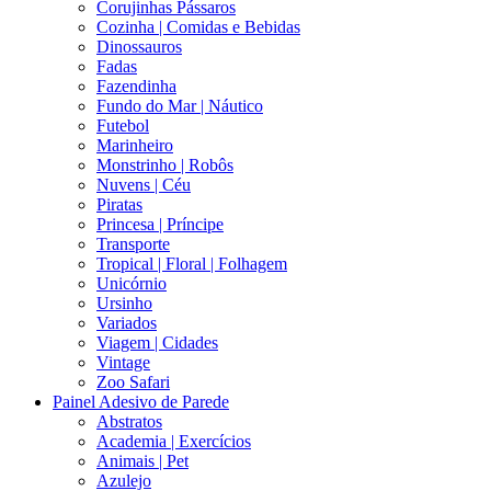
Corujinhas Pássaros
Cozinha | Comidas e Bebidas
Dinossauros
Fadas
Fazendinha
Fundo do Mar | Náutico
Futebol
Marinheiro
Monstrinho | Robôs
Nuvens | Céu
Piratas
Princesa | Príncipe
Transporte
Tropical | Floral | Folhagem
Unicórnio
Ursinho
Variados
Viagem | Cidades
Vintage
Zoo Safari
Painel Adesivo de Parede
Abstratos
Academia | Exercícios
Animais | Pet
Azulejo