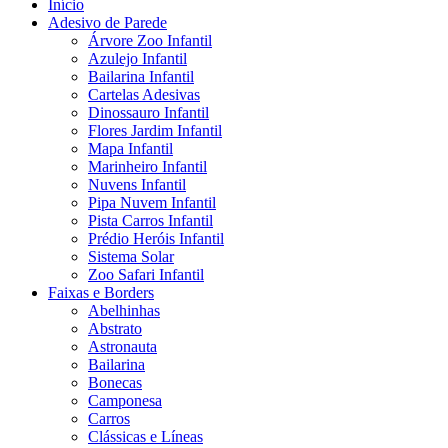
Início
Adesivo de Parede
Árvore Zoo Infantil
Azulejo Infantil
Bailarina Infantil
Cartelas Adesivas
Dinossauro Infantil
Flores Jardim Infantil
Mapa Infantil
Marinheiro Infantil
Nuvens Infantil
Pipa Nuvem Infantil
Pista Carros Infantil
Prédio Heróis Infantil
Sistema Solar
Zoo Safari Infantil
Faixas e Borders
Abelhinhas
Abstrato
Astronauta
Bailarina
Bonecas
Camponesa
Carros
Clássicas e Líneas