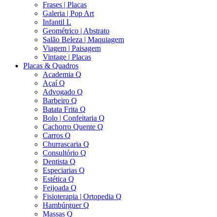
Frases | Placas
Galeria | Pop Art
Infantil L
Geométrico | Abstrato
Salão Beleza | Maquiagem
Viagem | Paisagem
Vintage | Placas
Placas & Quadros
Academia Q
Açaí Q
Advogado Q
Barbeiro Q
Batata Frita Q
Bolo | Confeitaria Q
Cachorro Quente Q
Carros Q
Churrascaria Q
Consultório Q
Dentista Q
Especiarias Q
Estética Q
Feijoada Q
Fisioterapia | Ortopedia Q
Hambúrguer Q
Massas Q