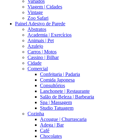
Variados
Viagem | Cidades
Vintage
Zoo Safari
Painel Adesivo de Parede
Abstratos
Academia | Exercícios
Animais | Pet
Azulejo
Carros | Motos
Cassino | Bilhar
Cidade
Comercial
Confeitaria | Padaria
Comida Japonesa
Consultórios
Lanchonete | Restaurante
Salão de Beleza | Barbearia
Spa | Massagem
Studio Tatuagem
Cozinha
Açougue | Churrascaria
Adega | Bar
Café
Chocolates