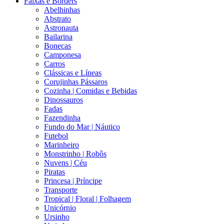
Faixas e Borders
Abelhinhas
Abstrato
Astronauta
Bailarina
Bonecas
Camponesa
Carros
Clássicas e Líneas
Corujinhas Pássaros
Cozinha | Comidas e Bebidas
Dinossauros
Fadas
Fazendinha
Fundo do Mar | Náutico
Futebol
Marinheiro
Monstrinho | Robôs
Nuvens | Céu
Piratas
Princesa | Príncipe
Transporte
Tropical | Floral | Folhagem
Unicórnio
Ursinho