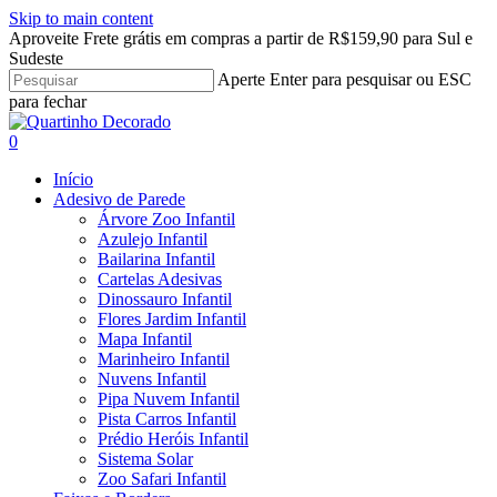
Skip to main content
Aproveite Frete grátis em compras a partir de R$159,90 para Sul e
Sudeste
Aperte Enter para pesquisar ou ESC
para fechar
Close
Search
search
account
0
Menu
Início
Adesivo de Parede
Árvore Zoo Infantil
Azulejo Infantil
Bailarina Infantil
Cartelas Adesivas
Dinossauro Infantil
Flores Jardim Infantil
Mapa Infantil
Marinheiro Infantil
Nuvens Infantil
Pipa Nuvem Infantil
Pista Carros Infantil
Prédio Heróis Infantil
Sistema Solar
Zoo Safari Infantil