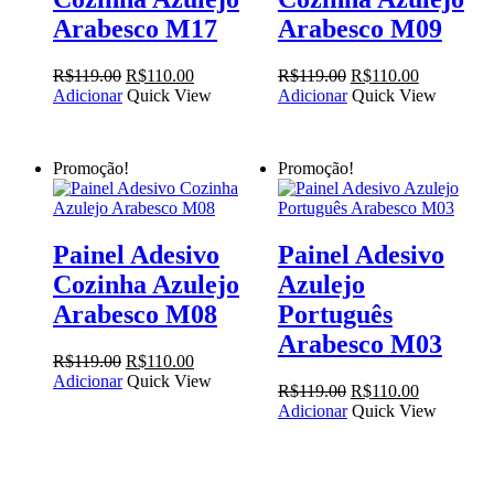
Arabesco M17
Arabesco M09
O
O
O
O
R$
119.00
R$
110.00
R$
119.00
R$
110.00
preço
preço
preço
preço
Adicionar
Quick View
Adicionar
Quick View
original
atual
original
atual
era:
é:
era:
é:
R$119.00.
R$110.00.
R$119.00.
R$110.00.
Promoção!
Promoção!
Painel Adesivo
Painel Adesivo
Cozinha Azulejo
Azulejo
Arabesco M08
Português
Arabesco M03
O
O
R$
119.00
R$
110.00
preço
preço
Adicionar
Quick View
O
O
R$
119.00
R$
110.00
original
atual
preço
preço
Adicionar
Quick View
era:
é:
original
atual
R$119.00.
R$110.00.
era:
é:
R$119.00.
R$110.00.