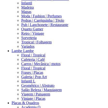
Infantil
Madeira
Mapas
Moda | Fashion | Perfumes
Pedras | Canjiquinha | Tijolo
Pub | Lanchonete | Restaurante
Quarto Gamer
Retro | Vintage
Sorveteria
Tropical | Folhagem
Variados
Lambe Lambe
Floral | Tropical
Cafeteria | Café
Carros | Mecânica | motos
Floral | Tropical
Frases | Placas
Galeria | Pop Art
Infantil L
Geométrico | Abstrato
Salão Beleza | Maquiagem
Viagem | Paisagem
Vintage | Placas
Placas & Quadros
Academia Q