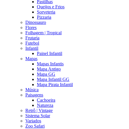
Pastilhas
Queijos e Frios
Sorveteria
Pizzaria
Dinossauro
Flores
Folhagem | Tropical
Frutaria
Futebol
Infantil
Painel Infantil
Mapas
Mapas Infantis
Mapa Antigo
Mapa GG
Mapa Infantil GG
Mapa Pirata Infantil
Música
Paisagens
Cachoeira
Natureza
Retrô | Vintage
Sistema Solar
Variados
Zoo Safari