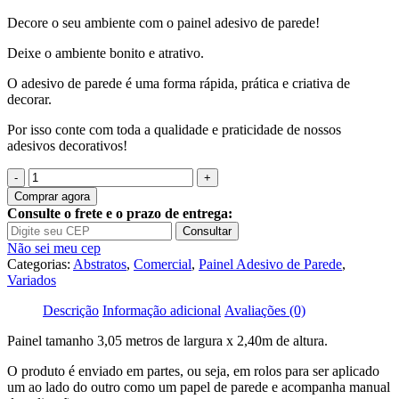
Decore o seu ambiente com o painel adesivo de parede!
Deixe o ambiente bonito e atrativo.
O adesivo de parede é uma forma rápida, prática e criativa de
decorar.
Por isso conte com toda a qualidade e praticidade de nossos
adesivos decorativos!
Quantidade
de
Comprar agora
Painel
Consulte o frete e o prazo de entrega:
Adesivo
Consultar
Escolar
Não sei meu cep
Quadro
Categorias:
Abstratos
,
Comercial
,
Painel Adesivo de Parede
,
Negro
Variados
GG578
Descrição
Informação adicional
Avaliações (0)
Painel tamanho 3,05 metros de largura x 2,40m de altura.
O produto é enviado em partes, ou seja, em rolos para ser aplicado
um ao lado do outro como um papel de parede e acompanha manual