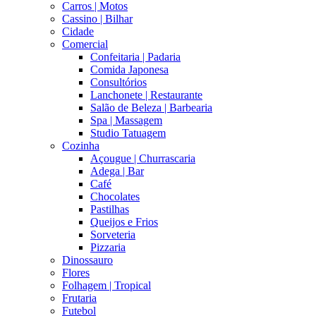
Carros | Motos
Cassino | Bilhar
Cidade
Comercial
Confeitaria | Padaria
Comida Japonesa
Consultórios
Lanchonete | Restaurante
Salão de Beleza | Barbearia
Spa | Massagem
Studio Tatuagem
Cozinha
Açougue | Churrascaria
Adega | Bar
Café
Chocolates
Pastilhas
Queijos e Frios
Sorveteria
Pizzaria
Dinossauro
Flores
Folhagem | Tropical
Frutaria
Futebol