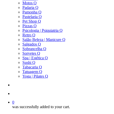
Motos Q
Padaria Q
Pamonha Q
Pastelaria Q
Pet Shop Q
Pizzas Q
Psicologia | Psiquiatria Q
Retro Q
Salão Beleza | Manicure Q
Salgados Q
Sobrancelha Q
Sorvetes Q
Spa | Estética Q
Sushi Q
Tabacaria Q
Tatuagem Q
Yoga | Pilates Q
search
account
0
was successfully added to your cart.