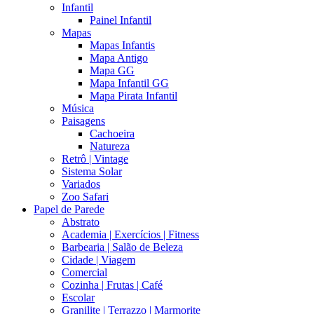
Infantil
Painel Infantil
Mapas
Mapas Infantis
Mapa Antigo
Mapa GG
Mapa Infantil GG
Mapa Pirata Infantil
Música
Paisagens
Cachoeira
Natureza
Retrô | Vintage
Sistema Solar
Variados
Zoo Safari
Papel de Parede
Abstrato
Academia | Exercícios | Fitness
Barbearia | Salão de Beleza
Cidade | Viagem
Comercial
Cozinha | Frutas | Café
Escolar
Granilite | Terrazzo | Marmorite