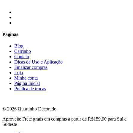
facebook
instagram
email
Páginas
Blog
Carrinho
Contato
Dicas de Uso e Aplicação
Finalizar compras
Loja
Minha conta
Página Inicial
Política de trocas
© 2026 Quartinho Decorado.
Close
Aproveite Frete grátis em compras a partir de R$159,90 para Sul e
Menu
Sudeste