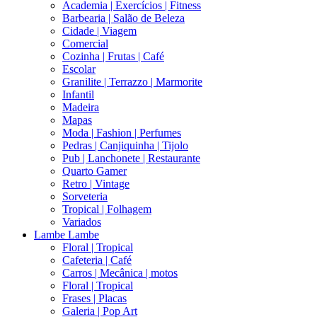
Academia | Exercícios | Fitness
Barbearia | Salão de Beleza
Cidade | Viagem
Comercial
Cozinha | Frutas | Café
Escolar
Granilite | Terrazzo | Marmorite
Infantil
Madeira
Mapas
Moda | Fashion | Perfumes
Pedras | Canjiquinha | Tijolo
Pub | Lanchonete | Restaurante
Quarto Gamer
Retro | Vintage
Sorveteria
Tropical | Folhagem
Variados
Lambe Lambe
Floral | Tropical
Cafeteria | Café
Carros | Mecânica | motos
Floral | Tropical
Frases | Placas
Galeria | Pop Art