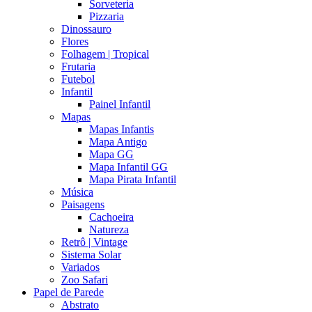
Sorveteria
Pizzaria
Dinossauro
Flores
Folhagem | Tropical
Frutaria
Futebol
Infantil
Painel Infantil
Mapas
Mapas Infantis
Mapa Antigo
Mapa GG
Mapa Infantil GG
Mapa Pirata Infantil
Música
Paisagens
Cachoeira
Natureza
Retrô | Vintage
Sistema Solar
Variados
Zoo Safari
Papel de Parede
Abstrato