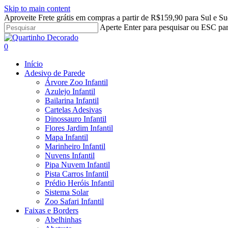
Skip to main content
Aproveite Frete grátis em compras a partir de R$159,90 para Sul e Su
Aperte Enter para pesquisar ou ESC par
Close
Search
search
account
0
Menu
Início
Adesivo de Parede
Árvore Zoo Infantil
Azulejo Infantil
Bailarina Infantil
Cartelas Adesivas
Dinossauro Infantil
Flores Jardim Infantil
Mapa Infantil
Marinheiro Infantil
Nuvens Infantil
Pipa Nuvem Infantil
Pista Carros Infantil
Prédio Heróis Infantil
Sistema Solar
Zoo Safari Infantil
Faixas e Borders
Abelhinhas