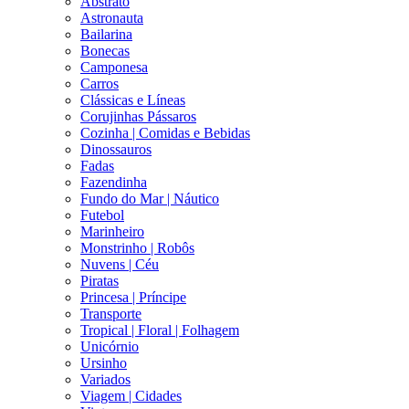
Abstrato
Astronauta
Bailarina
Bonecas
Camponesa
Carros
Clássicas e Líneas
Corujinhas Pássaros
Cozinha | Comidas e Bebidas
Dinossauros
Fadas
Fazendinha
Fundo do Mar | Náutico
Futebol
Marinheiro
Monstrinho | Robôs
Nuvens | Céu
Piratas
Princesa | Príncipe
Transporte
Tropical | Floral | Folhagem
Unicórnio
Ursinho
Variados
Viagem | Cidades