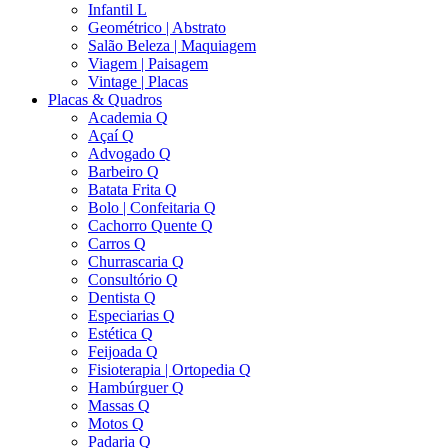
Infantil L
Geométrico | Abstrato
Salão Beleza | Maquiagem
Viagem | Paisagem
Vintage | Placas
Placas & Quadros
Academia Q
Açaí Q
Advogado Q
Barbeiro Q
Batata Frita Q
Bolo | Confeitaria Q
Cachorro Quente Q
Carros Q
Churrascaria Q
Consultório Q
Dentista Q
Especiarias Q
Estética Q
Feijoada Q
Fisioterapia | Ortopedia Q
Hambúrguer Q
Massas Q
Motos Q
Padaria Q