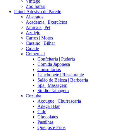
Vintage
Zoo Safari
Painel Adesivo de Parede
Abstratos
Academia | Exercícios
Animais | Pet
Azulejo
Carros | Motos
Cassino | Bilhar
Cidade
Comercial
Confeitaria | Padaria
Comida Japonesa
Consultórios
Lanchonete | Restaurante
Salão de Beleza | Barbearia
Spa | Massagem
Studio Tatuagem
Cozinha
Açougue | Churrascaria
Adega | Bar
Café
Chocolates
Pastilhas
Queijos e Frios