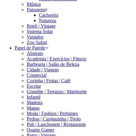
Música
Paisagens
Cachoeira
Natureza
Retrô | Vintage
Sistema Solar
Variados
Zoo Safari
Papel de Parede
Abstrato
Academia | Exercícios | Fitness
Barbearia | Salão de Beleza
Cidade | Viagem
Comercial
Cozinha | Frutas | Café
Escolar
Granilite | Terrazzo | Marmorite
Infantil
Madeira
Mapas
Moda | Fashion | Perfumes
Pedras | Canjiquinha | Tijolo
Pub | Lanchonete | Restaurante
Quarto Gamer
Retro | Vintage