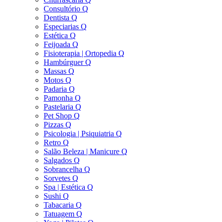
Consultório Q
Dentista Q
Especiarias Q
Estética Q
Feijoada Q
Fisioterapia | Ortopedia Q
Hambúrguer Q
Massas Q
Motos Q
Padaria Q
Pamonha Q
Pastelaria Q
Pet Shop Q
Pizzas Q
Psicologia | Psiquiatria Q
Retro Q
Salão Beleza | Manicure Q
Salgados Q
Sobrancelha Q
Sorvetes Q
Spa | Estética Q
Sushi Q
Tabacaria Q
Tatuagem Q