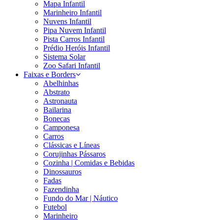
Mapa Infantil
Marinheiro Infantil
Nuvens Infantil
Pipa Nuvem Infantil
Pista Carros Infantil
Prédio Heróis Infantil
Sistema Solar
Zoo Safari Infantil
Faixas e Borders
Abelhinhas
Abstrato
Astronauta
Bailarina
Bonecas
Camponesa
Carros
Clássicas e Líneas
Corujinhas Pássaros
Cozinha | Comidas e Bebidas
Dinossauros
Fadas
Fazendinha
Fundo do Mar | Náutico
Futebol
Marinheiro