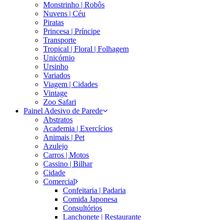
Monstrinho | Robôs
Nuvens | Céu
Piratas
Princesa | Príncipe
Transporte
Tropical | Floral | Folhagem
Unicórnio
Ursinho
Variados
Viagem | Cidades
Vintage
Zoo Safari
Painel Adesivo de Parede
Abstratos
Academia | Exercícios
Animais | Pet
Azulejo
Carros | Motos
Cassino | Bilhar
Cidade
Comercial
Confeitaria | Padaria
Comida Japonesa
Consultórios
Lanchonete | Restaurante