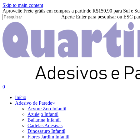
Skip to main content
Aproveite Frete grátis em compras a partir de R$159,90 para Sul e Su
Aperte Enter para pesquisar ou ESC par
Close
Search
search
account
0
Menu
Início
Adesivo de Parede
Árvore Zoo Infantil
Azulejo Infantil
Bailarina Infantil
Cartelas Adesivas
Dinossauro Infantil
Flores Jardim Infantil