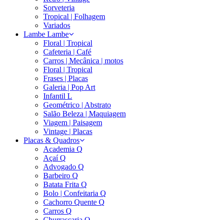
Sorveteria
Tropical | Folhagem
Variados
Lambe Lambe
Floral | Tropical
Cafeteria | Café
Carros | Mecânica | motos
Floral | Tropical
Frases | Placas
Galeria | Pop Art
Infantil L
Geométrico | Abstrato
Salão Beleza | Maquiagem
Viagem | Paisagem
Vintage | Placas
Placas & Quadros
Academia Q
Açaí Q
Advogado Q
Barbeiro Q
Batata Frita Q
Bolo | Confeitaria Q
Cachorro Quente Q
Carros Q
Churrascaria Q