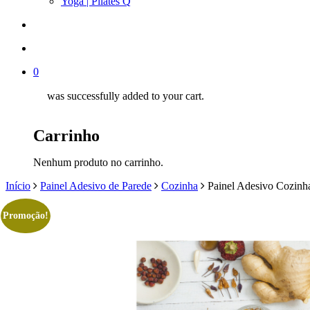
Yoga | Pilates Q
search
account
0
was successfully added to your cart.
Carrinho
Nenhum produto no carrinho.
Início
Painel Adesivo de Parede
Cozinha
Painel Adesivo Cozinh
Promoção!