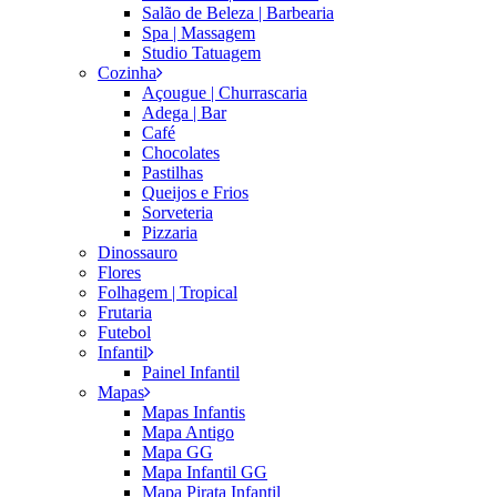
Salão de Beleza | Barbearia
Spa | Massagem
Studio Tatuagem
Cozinha
Açougue | Churrascaria
Adega | Bar
Café
Chocolates
Pastilhas
Queijos e Frios
Sorveteria
Pizzaria
Dinossauro
Flores
Folhagem | Tropical
Frutaria
Futebol
Infantil
Painel Infantil
Mapas
Mapas Infantis
Mapa Antigo
Mapa GG
Mapa Infantil GG
Mapa Pirata Infantil