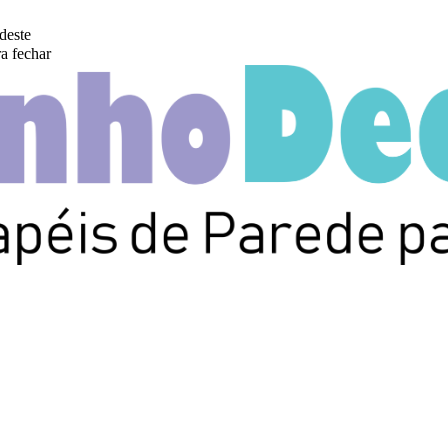
deste
a fechar