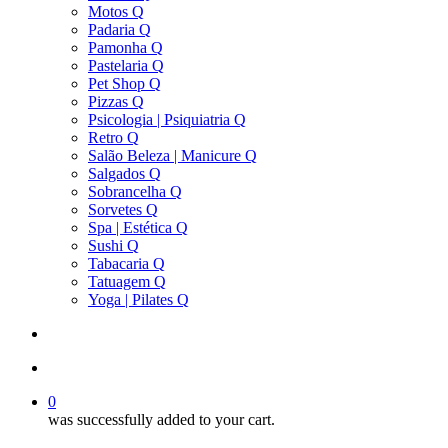
Motos Q
Padaria Q
Pamonha Q
Pastelaria Q
Pet Shop Q
Pizzas Q
Psicologia | Psiquiatria Q
Retro Q
Salão Beleza | Manicure Q
Salgados Q
Sobrancelha Q
Sorvetes Q
Spa | Estética Q
Sushi Q
Tabacaria Q
Tatuagem Q
Yoga | Pilates Q
search
account
0
was successfully added to your cart.