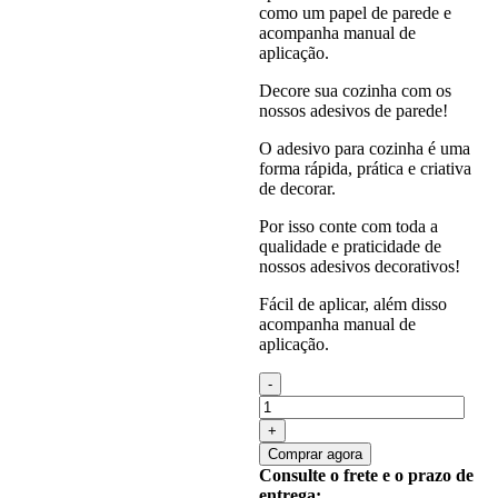
como um papel de parede e
acompanha manual de
aplicação.
Decore sua cozinha com os
nossos adesivos de parede!
O adesivo para cozinha é uma
forma rápida, prática e criativa
de decorar.
Por isso conte com toda a
qualidade e praticidade de
nossos adesivos decorativos!
Fácil de aplicar, além disso
acompanha manual de
aplicação.
Quantidade
de
Painel
Adesivo
Comprar agora
Cozinha
Consulte o frete e o prazo de
Pizza
entrega: