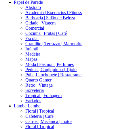
Papel de Parede
Abstrato
Academia | Exercícios | Fitness
Barbearia | Salão de Beleza
Cidade | Viagem
Comercial
Cozinha | Frutas | Café
Escolar
Granilite | Terrazzo | Marmorite
Infantil
Madeira
Mapas
Moda | Fashion | Perfumes
Pedras | Canjiquinha | Tijolo
Pub | Lanchonete | Restaurante
Quarto Gamer
Retro | Vintage
Sorveteria
Tropical | Folhagem
Variados
Lambe Lambe
Floral | Tropical
Cafeteria | Café
Carros | Mecânica | motos
Floral | Tropical