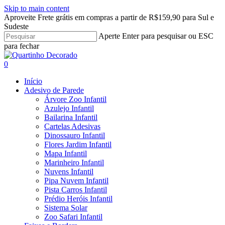
Skip to main content
Aproveite Frete grátis em compras a partir de R$159,90 para Sul e
Sudeste
Aperte Enter para pesquisar ou ESC
para fechar
Close
Search
search
account
0
Menu
Início
Adesivo de Parede
Árvore Zoo Infantil
Azulejo Infantil
Bailarina Infantil
Cartelas Adesivas
Dinossauro Infantil
Flores Jardim Infantil
Mapa Infantil
Marinheiro Infantil
Nuvens Infantil
Pipa Nuvem Infantil
Pista Carros Infantil
Prédio Heróis Infantil
Sistema Solar
Zoo Safari Infantil