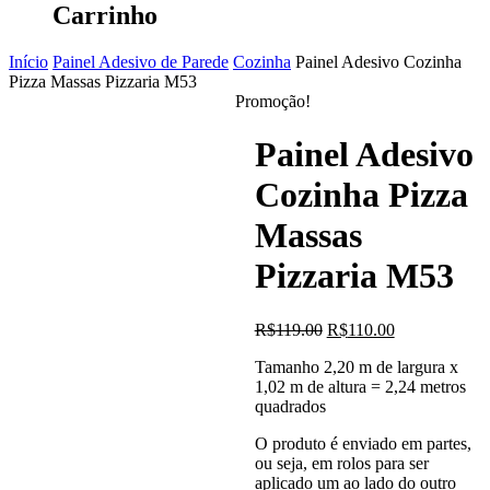
Carrinho
Início
Painel Adesivo de Parede
Cozinha
Painel Adesivo Cozinha
Pizza Massas Pizzaria M53
Promoção!
Painel Adesivo
Cozinha Pizza
Massas
Pizzaria M53
O
O
R$
119.00
R$
110.00
preço
preço
Tamanho 2,20 m de largura x
original
atual
1,02 m de altura = 2,24 metros
era:
é:
quadrados
R$119.00.
R$110.00.
O produto é enviado em partes,
ou seja, em rolos para ser
aplicado um ao lado do outro