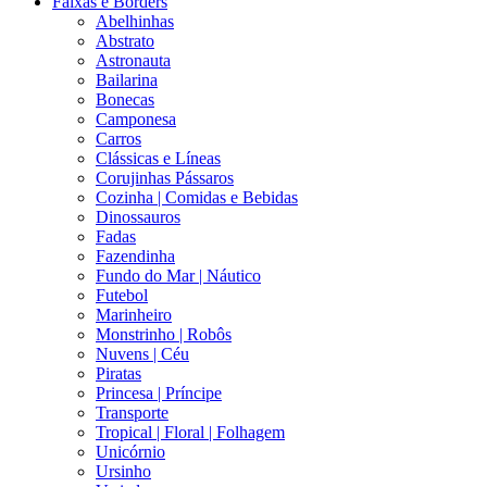
Faixas e Borders
Abelhinhas
Abstrato
Astronauta
Bailarina
Bonecas
Camponesa
Carros
Clássicas e Líneas
Corujinhas Pássaros
Cozinha | Comidas e Bebidas
Dinossauros
Fadas
Fazendinha
Fundo do Mar | Náutico
Futebol
Marinheiro
Monstrinho | Robôs
Nuvens | Céu
Piratas
Princesa | Príncipe
Transporte
Tropical | Floral | Folhagem
Unicórnio
Ursinho