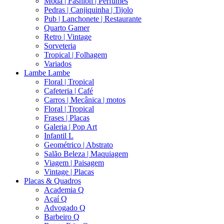
Moda | Fashion | Perfumes
Pedras | Canjiquinha | Tijolo
Pub | Lanchonete | Restaurante
Quarto Gamer
Retro | Vintage
Sorveteria
Tropical | Folhagem
Variados
Lambe Lambe
Floral | Tropical
Cafeteria | Café
Carros | Mecânica | motos
Floral | Tropical
Frases | Placas
Galeria | Pop Art
Infantil L
Geométrico | Abstrato
Salão Beleza | Maquiagem
Viagem | Paisagem
Vintage | Placas
Placas & Quadros
Academia Q
Açaí Q
Advogado Q
Barbeiro Q