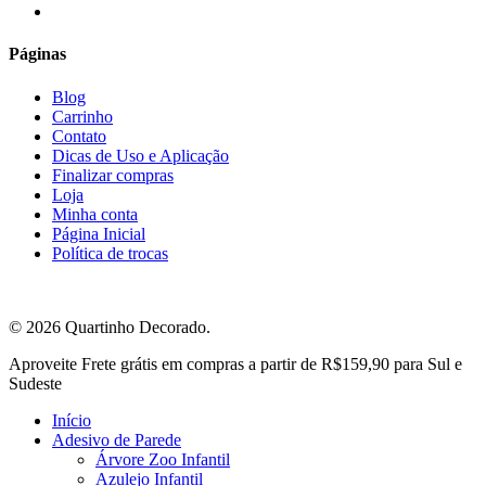
email
Páginas
Blog
Carrinho
Contato
Dicas de Uso e Aplicação
Finalizar compras
Loja
Minha conta
Página Inicial
Política de trocas
© 2026 Quartinho Decorado.
Close
Aproveite Frete grátis em compras a partir de R$159,90 para Sul e
Menu
Sudeste
Início
Adesivo de Parede
Árvore Zoo Infantil
Azulejo Infantil