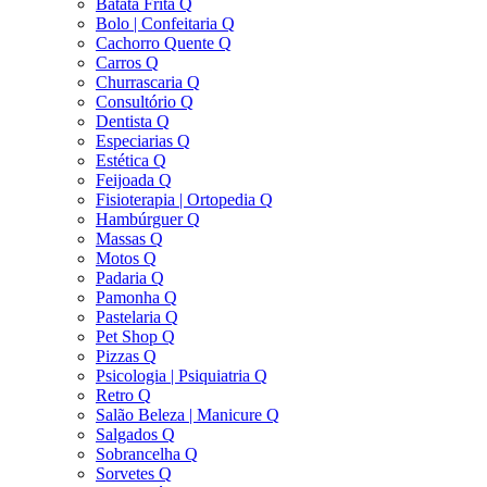
Batata Frita Q
Bolo | Confeitaria Q
Cachorro Quente Q
Carros Q
Churrascaria Q
Consultório Q
Dentista Q
Especiarias Q
Estética Q
Feijoada Q
Fisioterapia | Ortopedia Q
Hambúrguer Q
Massas Q
Motos Q
Padaria Q
Pamonha Q
Pastelaria Q
Pet Shop Q
Pizzas Q
Psicologia | Psiquiatria Q
Retro Q
Salão Beleza | Manicure Q
Salgados Q
Sobrancelha Q
Sorvetes Q