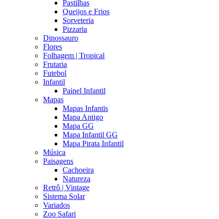
Pastilhas
Queijos e Frios
Sorveteria
Pizzaria
Dinossauro
Flores
Folhagem | Tropical
Frutaria
Futebol
Infantil
Painel Infantil
Mapas
Mapas Infantis
Mapa Antigo
Mapa GG
Mapa Infantil GG
Mapa Pirata Infantil
Música
Paisagens
Cachoeira
Natureza
Retrô | Vintage
Sistema Solar
Variados
Zoo Safari