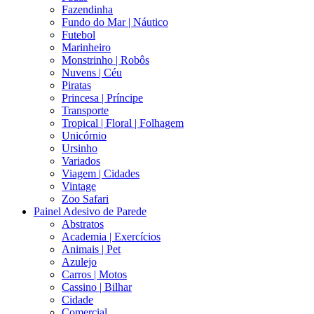
Fazendinha
Fundo do Mar | Náutico
Futebol
Marinheiro
Monstrinho | Robôs
Nuvens | Céu
Piratas
Princesa | Príncipe
Transporte
Tropical | Floral | Folhagem
Unicórnio
Ursinho
Variados
Viagem | Cidades
Vintage
Zoo Safari
Painel Adesivo de Parede
Abstratos
Academia | Exercícios
Animais | Pet
Azulejo
Carros | Motos
Cassino | Bilhar
Cidade
Comercial