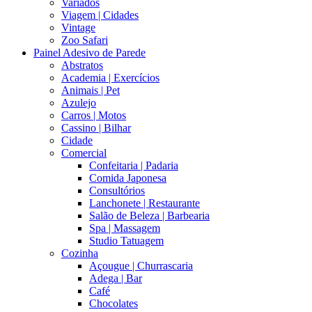
Variados
Viagem | Cidades
Vintage
Zoo Safari
Painel Adesivo de Parede
Abstratos
Academia | Exercícios
Animais | Pet
Azulejo
Carros | Motos
Cassino | Bilhar
Cidade
Comercial
Confeitaria | Padaria
Comida Japonesa
Consultórios
Lanchonete | Restaurante
Salão de Beleza | Barbearia
Spa | Massagem
Studio Tatuagem
Cozinha
Açougue | Churrascaria
Adega | Bar
Café
Chocolates