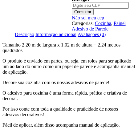
Massas
Pizzaria
M53
Consultar
Não sei meu cep
Categorias:
Cozinha
,
Painel
Adesivo de Parede
Descrição
Informação adicional
Avaliações (0)
Tamanho 2,20 m de largura x 1,02 m de altura = 2,24 metros
quadrados
O produto é enviado em partes, ou seja, em rolos para ser aplicado
um ao lado do outro como um papel de parede e acompanha manual
de aplicação.
Decore sua cozinha com os nossos adesivos de parede!
O adesivo para cozinha é uma forma rápida, prática e criativa de
decorar.
Por isso conte com toda a qualidade e praticidade de nossos
adesivos decorativos!
Fácil de aplicar, além disso acompanha manual de aplicação.