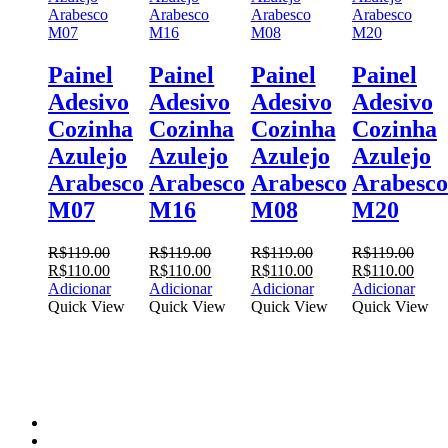
Painel
Painel
Painel
Painel
Adesivo
Adesivo
Adesivo
Adesivo
Cozinha
Cozinha
Cozinha
Cozinha
Azulejo
Azulejo
Azulejo
Azulejo
Arabesco
Arabesco
Arabesco
Arabesco
M07
M16
M08
M20
R$
119.00
R$
119.00
R$
119.00
R$
119.00
O
O
O
O
O
O
O
O
R$
110.00
R$
110.00
R$
110.00
R$
110.00
preço
preço
preço
preço
preço
preço
preço
preço
Adicionar
Adicionar
Adicionar
Adicionar
original
atual
original
atual
original
atual
original
atual
Quick View
Quick View
Quick View
Quick View
era:
é:
era:
é:
era:
é:
era:
é:
R$119.00.
R$110.00.
R$119.00.
R$110.00.
R$119.00.
R$110.00.
R$119.00.
R$11
facebook
instagram