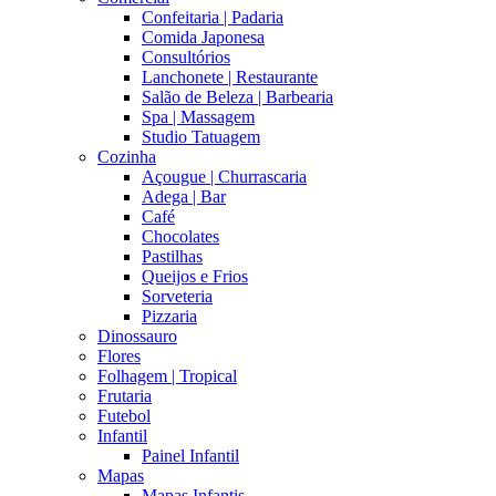
Confeitaria | Padaria
Comida Japonesa
Consultórios
Lanchonete | Restaurante
Salão de Beleza | Barbearia
Spa | Massagem
Studio Tatuagem
Cozinha
Açougue | Churrascaria
Adega | Bar
Café
Chocolates
Pastilhas
Queijos e Frios
Sorveteria
Pizzaria
Dinossauro
Flores
Folhagem | Tropical
Frutaria
Futebol
Infantil
Painel Infantil
Mapas
Mapas Infantis