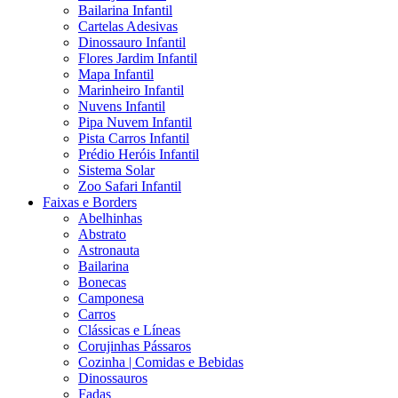
Bailarina Infantil
Cartelas Adesivas
Dinossauro Infantil
Flores Jardim Infantil
Mapa Infantil
Marinheiro Infantil
Nuvens Infantil
Pipa Nuvem Infantil
Pista Carros Infantil
Prédio Heróis Infantil
Sistema Solar
Zoo Safari Infantil
Faixas e Borders
Abelhinhas
Abstrato
Astronauta
Bailarina
Bonecas
Camponesa
Carros
Clássicas e Líneas
Corujinhas Pássaros
Cozinha | Comidas e Bebidas
Dinossauros
Fadas