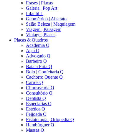
Frases | Placas
Galeria | Pop Art
Infantil L
Geométrico | Abstrato
Salão Beleza | Maquiagem
Viagem | Paisagem
Vintage | Placas
Placas & Quadros
Academia Q
Açaí Q
Advogado Q
Barbeiro Q
Batata Frita Q
Bolo | Confeitaria Q
Cachorro Quente Q
Carros Q
Churrascaria Q
Consultório Q
Dentista Q
Especiarias Q
Estética Q
Feijoada Q
Fisioterapia | Ortopedia Q
Hambúrguer Q
Massas Q