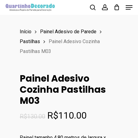
Men
Skip
to
search
account
main
Início
Painel Adesivo de Parede
content
Pastilhas
Painel Adesivo Cozinha
Pastilhas M03
Painel Adesivo
Cozinha Pastilhas
M03
O
O
R$
110.00
R$
130.00
preço
preço
original
atual
Painel tamanho 4,80 metros de largura x