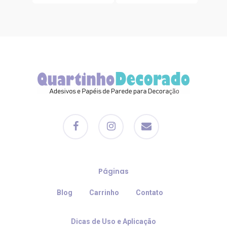
R$119.00.
R$110.00.
era:
é:
R$119.00.
R$110.0
facebook
instagram
email
Páginas
Blog
Carrinho
Contato
Dicas de Uso e Aplicação