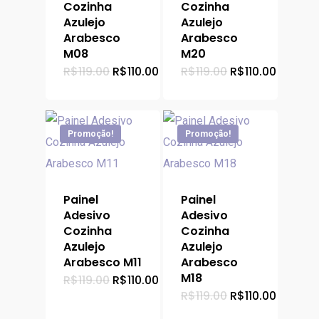
Cozinha
Cozinha
Azulejo
Azulejo
Arabesco
Arabesco
M08
M20
O
O
O
O
R$
119.00
R$
110.00
R$
119.00
R$
110.00
preço
preço
preço
preço
original
atual
original
atual
era:
é:
era:
é:
R$119.00.
R$110.00.
R$119.00.
R$110.0
Promoção!
Promoção!
Painel
Painel
Adesivo
Adesivo
Cozinha
Cozinha
Azulejo
Azulejo
Arabesco M11
Arabesco
M18
O
O
R$
119.00
R$
110.00
preço
preço
O
O
R$
119.00
R$
110.00
original
atual
preço
preço
era:
é:
original
atual