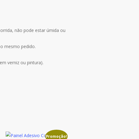
corrida, não pode estar úmida ou
 no mesmo pedido.
m verniz ou pintura).
Promoção!