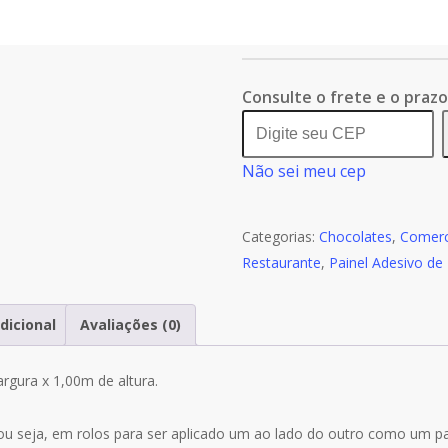
Quantidade
Comprar agora
de
Painel
Adesivo
Consulte o frete e o praz
Cozinha
Fondue
Não sei meu cep
Frutas
Chocolate
S139
Categorias:
Chocolates
,
Comerc
Restaurante
,
Painel Adesivo de
dicional
Avaliações (0)
rgura x 1,00m de altura.
ou seja, em rolos para ser aplicado um ao lado do outro como um 