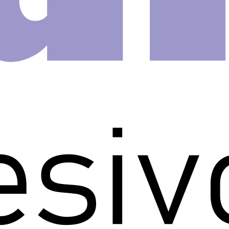
largura x 1,00m de altura.
 ou seja, em rolos para ser
como um papel de parede e
o.
ainel adesivo de parede cozinha!
atrativo.
uma forma rápida, prática e
idade e praticidade de nossos