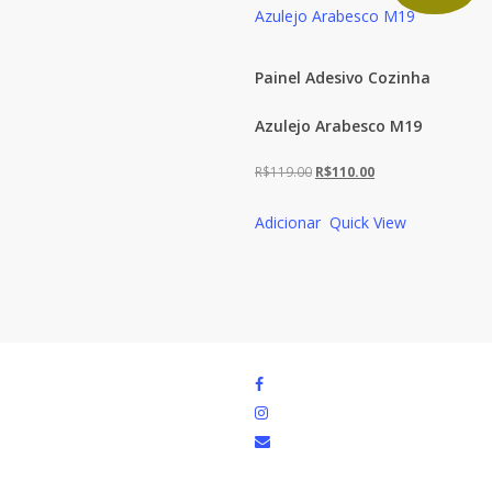
Painel Adesivo Cozinha
Azulejo Arabesco M19
O
O
R$
119.00
R$
110.00
preço
preço
Adicionar
Quick View
original
atual
era:
é:
R$119.00.
R$110.00.
facebook
instagram
email