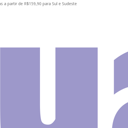
s a partir de R$159,90 para Sul e Sudeste
Cozinha
Painel Adesivo Cozinha Fondue Frutas Chocolate S139
Painel 
Cozinh
Frutas
Chocola
O
O
R$
140.00
R$
110.00