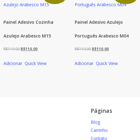
Painel Adesivo Cozinha
Painel Adesivo Azulejo
Azulejo Arabesco M15
Português Arabesco M04
O
O
O
O
R$
119.00
R$
110.00
R$
119.00
R$
110.00
preço
preço
preço
preço
Adicionar
Quick View
Adicionar
Quick View
original
atual
original
atual
era:
é:
era:
é:
R$119.00.
R$110.00.
R$119.00.
R$110.00.
Páginas
Blog
Carrinho
Contato