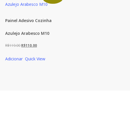
Painel Adesivo Cozinha
Azulejo Arabesco M10
O
O
R$
119.00
R$
110.00
preço
preço
Adicionar
Quick View
original
atual
era:
é:
R$119.00.
R$110.00.