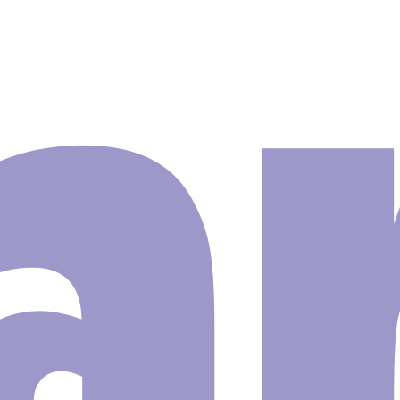
Adesivo
a Fondue
te S139