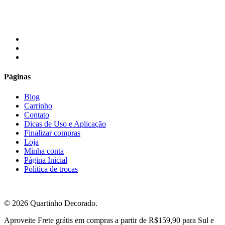
facebook
instagram
email
Páginas
Blog
Carrinho
Contato
Dicas de Uso e Aplicação
Finalizar compras
Loja
Minha conta
Página Inicial
Política de trocas
© 2026 Quartinho Decorado.
Close
Aproveite Frete grátis em compras a partir de R$159,90 para Sul e