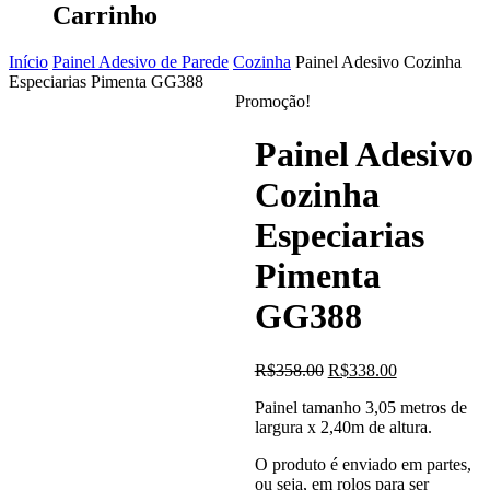
Carrinho
Início
Painel Adesivo de Parede
Cozinha
Painel Adesivo Cozinha
Especiarias Pimenta GG388
Promoção!
Painel Adesivo
Cozinha
Especiarias
Pimenta
GG388
O
O
R$
358.00
R$
338.00
preço
preço
Painel tamanho 3,05 metros de
original
atual
largura x 2,40m de altura.
era:
é:
R$358.00.
R$338.00.
O produto é enviado em partes,
ou seja, em rolos para ser