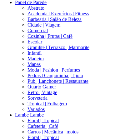
Papel de Parede
Abstrato
Academia | Exercícios | Fitness
Barbearia | Salão de Beleza
Cidade | Viagem
Comercial
Cozinha | Frutas | Café
Escolar
Granilite | Terrazzo | Marmorite
Infantil
Madeira
Mapas
Moda | Fashion | Perfumes
Pedras | Canjiquinha | Tijolo
Pub | Lanchonete | Restaurante
Quarto Gamer
Retro | Vintage
Sorveteria
Tropical | Folhagem
Variados
Lambe Lambe
Floral | Tropical
Cafeteria | Café
Carros | Mecânica | motos
Floral | Tropical