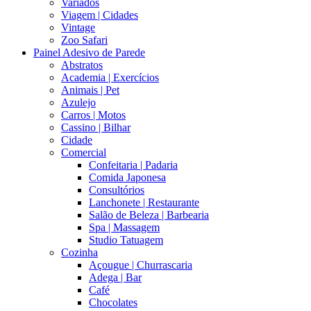
Variados
Viagem | Cidades
Vintage
Zoo Safari
Painel Adesivo de Parede
Abstratos
Academia | Exercícios
Animais | Pet
Azulejo
Carros | Motos
Cassino | Bilhar
Cidade
Comercial
Confeitaria | Padaria
Comida Japonesa
Consultórios
Lanchonete | Restaurante
Salão de Beleza | Barbearia
Spa | Massagem
Studio Tatuagem
Cozinha
Açougue | Churrascaria
Adega | Bar
Café
Chocolates