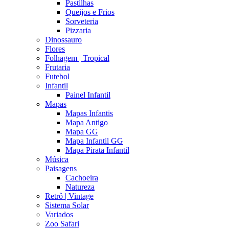
Pastilhas
Queijos e Frios
Sorveteria
Pizzaria
Dinossauro
Flores
Folhagem | Tropical
Frutaria
Futebol
Infantil
Painel Infantil
Mapas
Mapas Infantis
Mapa Antigo
Mapa GG
Mapa Infantil GG
Mapa Pirata Infantil
Música
Paisagens
Cachoeira
Natureza
Retrô | Vintage
Sistema Solar
Variados
Zoo Safari