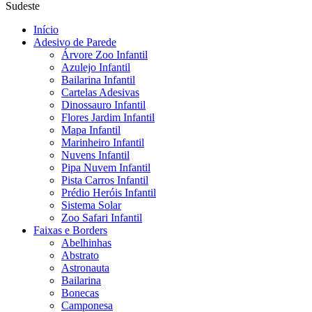
Menu
Sudeste
Início
Adesivo de Parede
Árvore Zoo Infantil
Azulejo Infantil
Bailarina Infantil
Cartelas Adesivas
Dinossauro Infantil
Flores Jardim Infantil
Mapa Infantil
Marinheiro Infantil
Nuvens Infantil
Pipa Nuvem Infantil
Pista Carros Infantil
Prédio Heróis Infantil
Sistema Solar
Zoo Safari Infantil
Faixas e Borders
Abelhinhas
Abstrato
Astronauta
Bailarina
Bonecas
Camponesa