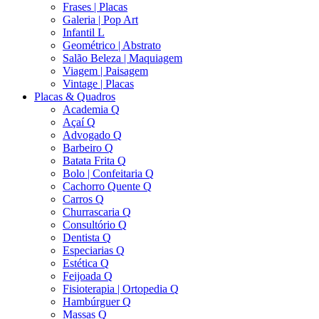
Frases | Placas
Galeria | Pop Art
Infantil L
Geométrico | Abstrato
Salão Beleza | Maquiagem
Viagem | Paisagem
Vintage | Placas
Placas & Quadros
Academia Q
Açaí Q
Advogado Q
Barbeiro Q
Batata Frita Q
Bolo | Confeitaria Q
Cachorro Quente Q
Carros Q
Churrascaria Q
Consultório Q
Dentista Q
Especiarias Q
Estética Q
Feijoada Q
Fisioterapia | Ortopedia Q
Hambúrguer Q
Massas Q