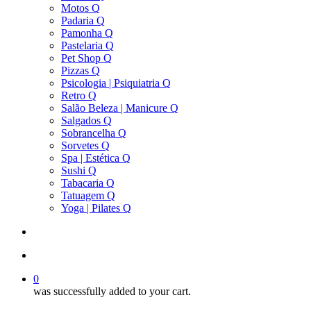
Motos Q
Padaria Q
Pamonha Q
Pastelaria Q
Pet Shop Q
Pizzas Q
Psicologia | Psiquiatria Q
Retro Q
Salão Beleza | Manicure Q
Salgados Q
Sobrancelha Q
Sorvetes Q
Spa | Estética Q
Sushi Q
Tabacaria Q
Tatuagem Q
Yoga | Pilates Q
search
account
0
was successfully added to your cart.