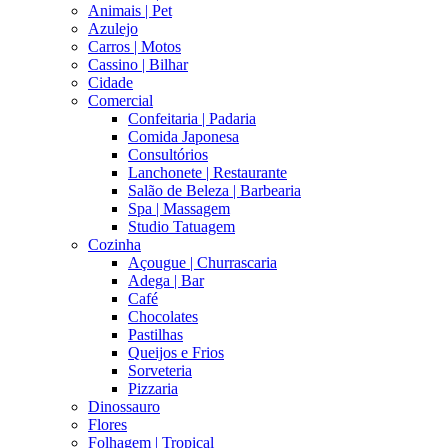
Animais | Pet
Azulejo
Carros | Motos
Cassino | Bilhar
Cidade
Comercial
Confeitaria | Padaria
Comida Japonesa
Consultórios
Lanchonete | Restaurante
Salão de Beleza | Barbearia
Spa | Massagem
Studio Tatuagem
Cozinha
Açougue | Churrascaria
Adega | Bar
Café
Chocolates
Pastilhas
Queijos e Frios
Sorveteria
Pizzaria
Dinossauro
Flores
Folhagem | Tropical