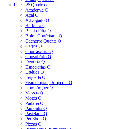
Placas & Quadros
Academia Q
Açaí Q
Advogado Q
Barbeiro Q
Batata Frita Q
Bolo | Confeitaria Q
Cachorro Quente Q
Carros Q
Churrascaria Q
Consultório Q
Dentista Q
Especiarias Q
Estética Q
Feijoada Q
Fisioterapia | Ortopedia Q
Hambúrguer Q
Massas Q
Motos Q
Padaria Q
Pamonha Q
Pastelaria Q
Pet Shop Q
Pizzas Q