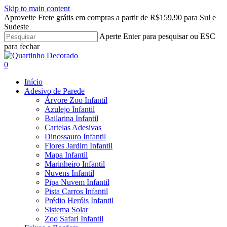
Skip to main content
Aproveite Frete grátis em compras a partir de R$159,90 para Sul e
Sudeste
Aperte Enter para pesquisar ou ESC
para fechar
Close
Search
search
account
0
Menu
Início
Adesivo de Parede
Árvore Zoo Infantil
Azulejo Infantil
Bailarina Infantil
Cartelas Adesivas
Dinossauro Infantil
Flores Jardim Infantil
Mapa Infantil
Marinheiro Infantil
Nuvens Infantil
Pipa Nuvem Infantil
Pista Carros Infantil
Prédio Heróis Infantil
Sistema Solar
Zoo Safari Infantil