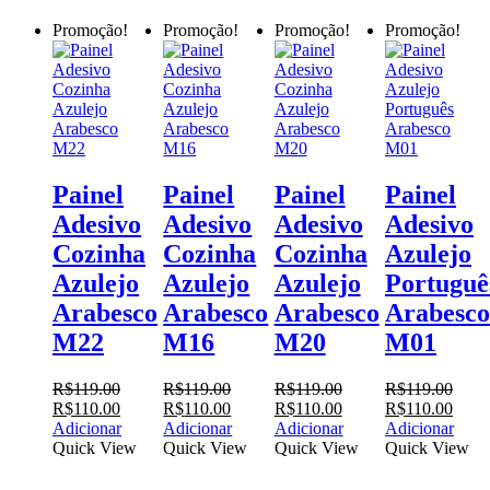
Promoção!
Promoção!
Promoção!
Promoção!
Painel
Painel
Painel
Painel
Adesivo
Adesivo
Adesivo
Adesivo
Cozinha
Cozinha
Cozinha
Azulejo
Azulejo
Azulejo
Azulejo
Portuguê
Arabesco
Arabesco
Arabesco
Arabesco
M22
M16
M20
M01
R$
119.00
R$
119.00
R$
119.00
R$
119.00
O
O
O
O
O
O
O
O
R$
110.00
R$
110.00
R$
110.00
R$
110.00
preço
preço
preço
preço
preço
preço
preço
preço
Adicionar
Adicionar
Adicionar
Adicionar
original
atual
original
atual
original
atual
original
atual
Quick View
Quick View
Quick View
Quick View
era:
é:
era:
é:
era:
é:
era:
é:
R$119.00.
R$110.00.
R$119.00.
R$110.00.
R$119.00.
R$110.00.
R$119.00.
R$11