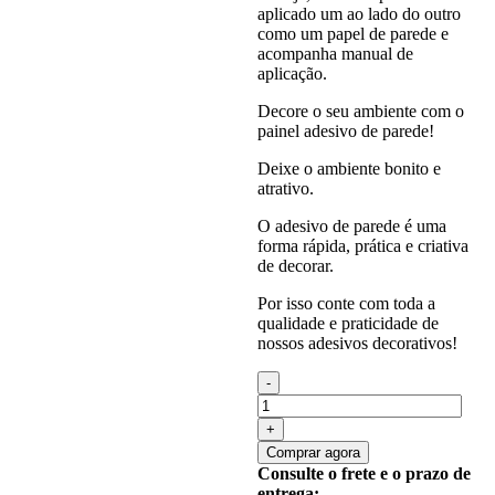
aplicado um ao lado do outro
como um papel de parede e
acompanha manual de
aplicação.
Decore o seu ambiente com o
painel adesivo de parede!
Deixe o ambiente bonito e
atrativo.
O adesivo de parede é uma
forma rápida, prática e criativa
de decorar.
Por isso conte com toda a
qualidade e praticidade de
nossos adesivos decorativos!
Quantidade
de
Painel
Adesivo
Comprar agora
Cozinha
Consulte o frete e o prazo de
Especiarias
entrega: