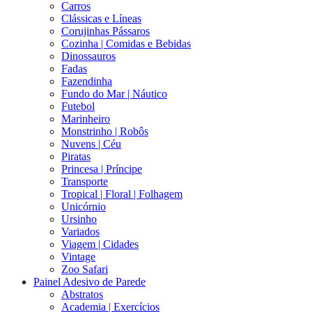
Carros
Clássicas e Líneas
Corujinhas Pássaros
Cozinha | Comidas e Bebidas
Dinossauros
Fadas
Fazendinha
Fundo do Mar | Náutico
Futebol
Marinheiro
Monstrinho | Robôs
Nuvens | Céu
Piratas
Princesa | Príncipe
Transporte
Tropical | Floral | Folhagem
Unicórnio
Ursinho
Variados
Viagem | Cidades
Vintage
Zoo Safari
Painel Adesivo de Parede
Abstratos
Academia | Exercícios