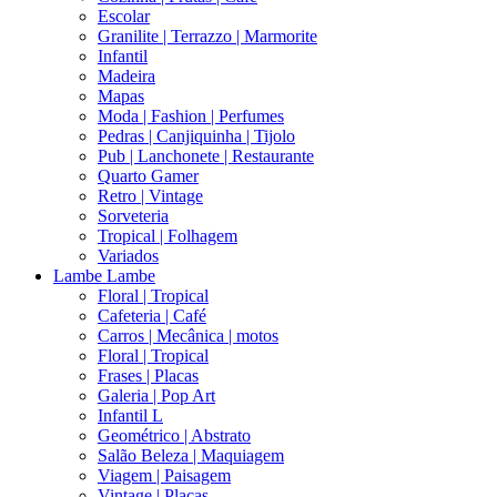
Escolar
Granilite | Terrazzo | Marmorite
Infantil
Madeira
Mapas
Moda | Fashion | Perfumes
Pedras | Canjiquinha | Tijolo
Pub | Lanchonete | Restaurante
Quarto Gamer
Retro | Vintage
Sorveteria
Tropical | Folhagem
Variados
Lambe Lambe
Floral | Tropical
Cafeteria | Café
Carros | Mecânica | motos
Floral | Tropical
Frases | Placas
Galeria | Pop Art
Infantil L
Geométrico | Abstrato
Salão Beleza | Maquiagem
Viagem | Paisagem
Vintage | Placas