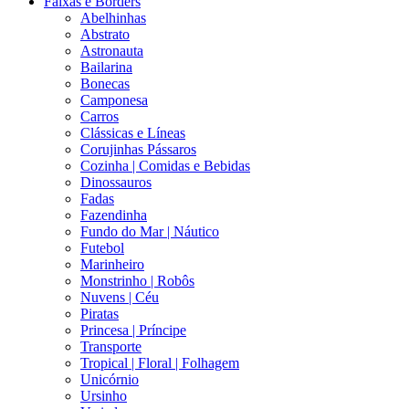
Faixas e Borders
Abelhinhas
Abstrato
Astronauta
Bailarina
Bonecas
Camponesa
Carros
Clássicas e Líneas
Corujinhas Pássaros
Cozinha | Comidas e Bebidas
Dinossauros
Fadas
Fazendinha
Fundo do Mar | Náutico
Futebol
Marinheiro
Monstrinho | Robôs
Nuvens | Céu
Piratas
Princesa | Príncipe
Transporte
Tropical | Floral | Folhagem
Unicórnio
Ursinho