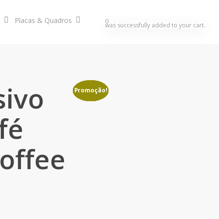
Placas & Quadros
search
account
0
was successfully added to your cart.
sivo
Promoção!
Promoção!
Promoção!
Promoção!
fé
Coffee