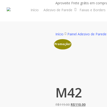
Skip
Aproveite Frete grátis em compra
to
Início
Adesivo de Parede
Faixas e Borders
main
content
Início
Painel Adesivo de Parede
Promoção!
M42
O
O
R$
119.00
R$
110.00