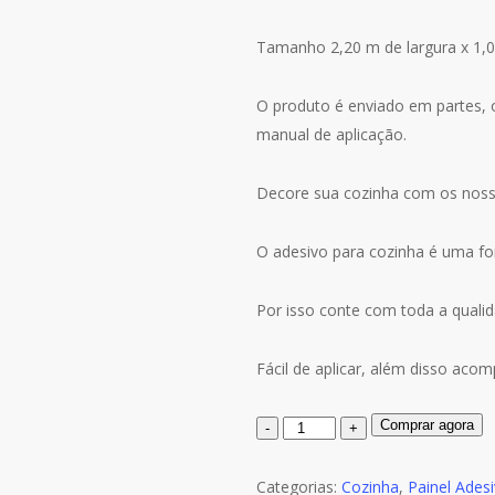
preço
preço
original
atual
Tamanho 2,20 m de largura x 1,0
era:
é:
R$119.00.
R$110.00.
O produto é enviado em partes, 
manual de aplicação.
Decore sua cozinha com os noss
O adesivo para cozinha é uma form
Por isso conte com toda a qualid
Fácil de aplicar, além disso aco
Quantidade
Comprar agora
de
Painel
Categorias:
Cozinha
,
Painel Ades