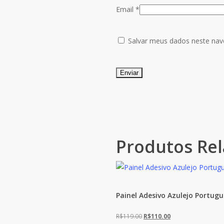
Email
*
Salvar meus dados neste nav
Produtos Re
Painel Adesivo Azulejo Portug
O
O
R$
119.00
R$
110.00