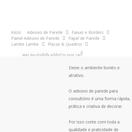
como um papel de parede e
acompanha manual de
aplicação.
acco
Início
Adesivo de Parede
Faixas e Borders
Decore o seu ambiente com o
Painel Adesivo de Parede
Papel de Parede
Lambe Lambe
Placas & Quadros
painel adesivo de parede para
search
account
consultório!
0
was successfully added to your cart.
Deixe o ambiente bonito e
atrativo.
O adesivo de parede para
consultório é uma forma rápida,
prática e criativa de decorar.
Por isso conte com toda a
qualidade e praticidade de