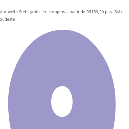
Skip
to
Aproveite Frete grátis em compras a partir de R$159,90 para Sul e
main
Sudeste
content
Início
Painel Adesivo de Parede
Comercial
Painel Adesivo
Consultório Fisioterapia Massagem S283
Promoção!
Painel
Adesivo