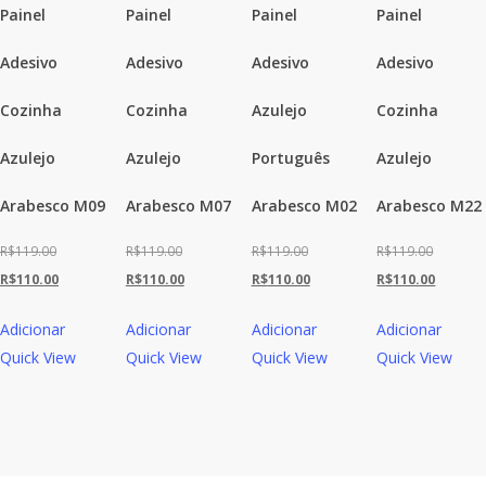
Painel
Painel
Painel
Painel
Adesivo
Adesivo
Adesivo
Adesivo
Cozinha
Cozinha
Azulejo
Cozinha
Azulejo
Azulejo
Português
Azulejo
Arabesco M09
Arabesco M07
Arabesco M02
Arabesco M22
O
O
O
O
R$
119.00
R$
119.00
R$
119.00
R$
119.00
preço
O
preço
O
preço
O
preço
O
R$
110.00
R$
110.00
R$
110.00
R$
110.00
original
preço
original
preço
original
preço
original
preço
Adicionar
Adicionar
Adicionar
Adicionar
era:
atual
era:
atual
era:
atual
era:
atual
Quick View
Quick View
Quick View
Quick View
R$119.00.
é:
R$119.00.
é:
R$119.00.
é:
R$119.00
é:
R$110.00.
R$110.00.
R$110.00.
R$110.0