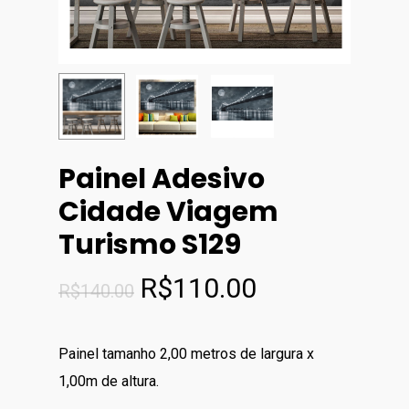
Painel Adesivo
Cidade Viagem
Turismo S129
O
O
R$
110.00
R$
140.00
preço
preço
original
atual
Painel tamanho 2,00 metros de largura x
era:
é:
1,00m de altura.
R$140.00.
R$110.00.