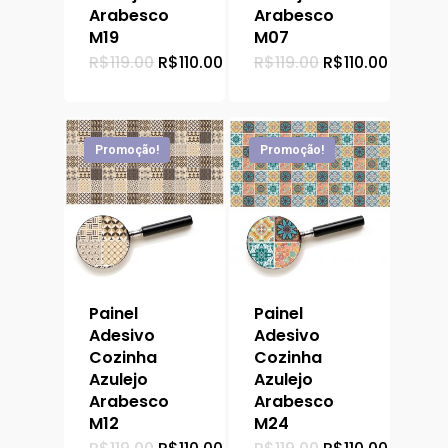
Arabesco
Arabesco
M19
M07
O
O
O
O
R$
119.00
R$
110.00
R$
119.00
R$
110.00
preço
preço
preço
preço
original
atual
original
atual
era:
é:
era:
é:
R$119.00.
R$110.00.
R$119.00.
R$110.0
Promoção!
Promoção!
Painel
Painel
Adesivo
Adesivo
Cozinha
Cozinha
Azulejo
Azulejo
Arabesco
Arabesco
M12
M24
O
O
O
O