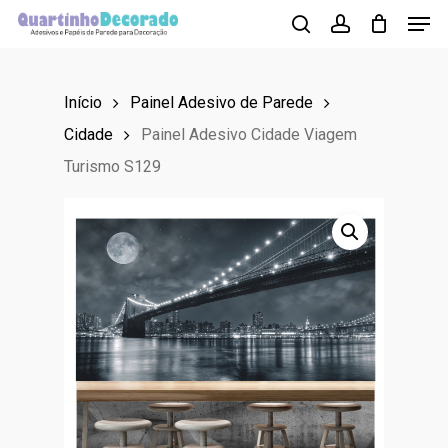
Men
Skip
to
search
account
main
Início
Painel Adesivo de Parede
content
Cidade
Painel Adesivo Cidade Viagem
Turismo S129