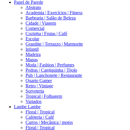
Papel de Parede
Abstrato
Academia | Exercícios | Fitness
Barbearia | Salão de Beleza
Cidade | Viagem
Comercial
Cozinha | Frutas | Café
Escolar
Granilite | Terrazzo | Marmorite
Infantil
Madeira
Mapas
Moda | Fashion | Perfumes
Pedras | Canjiquinha | Tijolo
Pub | Lanchonete | Restaurante
Quarto Gamer
Retro | Vintage
Sorveteria
Tropical | Folhagem
Variados
Lambe Lambe
Floral | Tropical
Cafeteria | Café
Carros | Mecânica | motos
Floral | Tropical