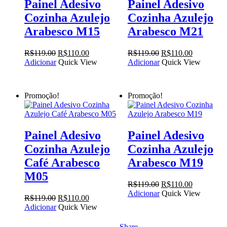
Painel Adesivo
Painel Adesivo
Cozinha Azulejo
Cozinha Azulejo
Arabesco M15
Arabesco M21
O
O
O
O
R$
119.00
R$
110.00
R$
119.00
R$
110.00
preço
preço
preço
preço
Adicionar
Quick View
Adicionar
Quick View
original
atual
original
atual
era:
é:
era:
é:
R$119.00.
R$110.00.
R$119.00.
R$110.00.
Promoção!
Promoção!
Painel Adesivo
Painel Adesivo
Cozinha Azulejo
Cozinha Azulejo
Café Arabesco
Arabesco M19
M05
O
O
R$
119.00
R$
110.00
preço
preço
Adicionar
Quick View
O
O
R$
119.00
R$
110.00
original
atual
preço
preço
Adicionar
Quick View
era:
é:
original
atual
R$119.00.
R$110.00.
era:
é:
Share