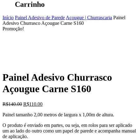
Carrinho
Início
Painel Adesivo de Parede
Açougue | Churrascaria
Painel
Adesivo Churrasco Açougue Carne S160
Promoção!
Painel Adesivo Churrasco
Açougue Carne S160
O
O
R$
140.00
R$
110.00
preço
preço
Painel tamanho 2,00 metros de largura x 1,00m de altura.
original
atual
era:
é:
O produto é enviado em partes, ou seja, em rolos para ser aplicado
R$140.00.
R$110.00.
um ao lado do outro como um papel de parede e acompanha manual
de aplicação.