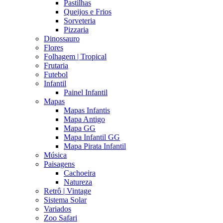
Pastilhas
Queijos e Frios
Sorveteria
Pizzaria
Dinossauro
Flores
Folhagem | Tropical
Frutaria
Futebol
Infantil
Painel Infantil
Mapas
Mapas Infantis
Mapa Antigo
Mapa GG
Mapa Infantil GG
Mapa Pirata Infantil
Música
Paisagens
Cachoeira
Natureza
Retrô | Vintage
Sistema Solar
Variados
Zoo Safari