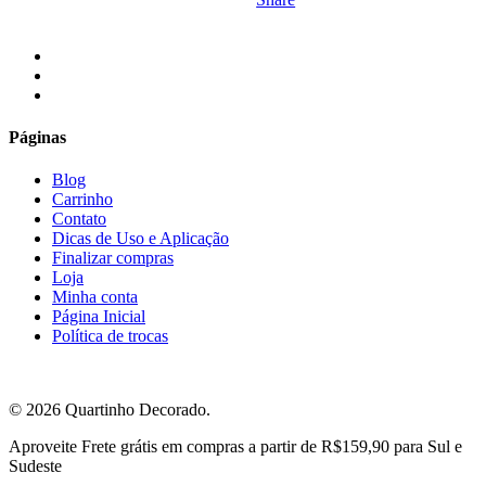
R$119.00.
R$110.00.
facebook
instagram
email
Páginas
Blog
Carrinho
Contato
Dicas de Uso e Aplicação
Finalizar compras
Loja
Minha conta
Página Inicial
Política de trocas
© 2026 Quartinho Decorado.
Close
Aproveite Frete grátis em compras a partir de R$159,90 para Sul e
Menu
Sudeste