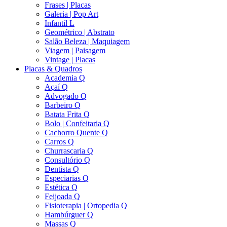
Frases | Placas
Galeria | Pop Art
Infantil L
Geométrico | Abstrato
Salão Beleza | Maquiagem
Viagem | Paisagem
Vintage | Placas
Placas & Quadros
Academia Q
Açaí Q
Advogado Q
Barbeiro Q
Batata Frita Q
Bolo | Confeitaria Q
Cachorro Quente Q
Carros Q
Churrascaria Q
Consultório Q
Dentista Q
Especiarias Q
Estética Q
Feijoada Q
Fisioterapia | Ortopedia Q
Hambúrguer Q
Massas Q