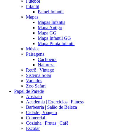
Futebol
Infantil
Painel Infantil
Mapas
Mapas Infantis
Mapa Antigo
Mapa GG
Mapa Infantil GG
Mapa Pirata Infantil
Música
Paisagens
Cachoeira
Natureza
Retrô | Vintage
Sistema Solar
Variados
Zoo Safari
Papel de Parede
Abstrato
Academia | Exercícios | Fitness
Barbearia | Salão de Beleza
Cidade | Viagem
Comercial
Cozinha | Frutas | Café
Escolar