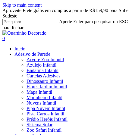
Skip to main content
Aproveite Frete grátis em compras a partir de R$159,90 para Sul e
Sudeste
Aperte Enter para pesquisar ou ESC
para fechar
Close
Search
search
account
0
Menu
Início
Adesivo de Parede
Árvore Zoo Infantil
Azulejo Infantil
Bailarina Infantil
Cartelas Adesivas
Dinossauro Infantil
Flores Jardim Infantil
Mapa Infantil
Marinheiro Infantil
Nuvens Infantil
Pipa Nuvem Infantil
Pista Carros Infantil
Prédio Heróis Infantil
Sistema Solar
Zoo Safari Infantil