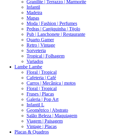
Granilite | Terrazzo | Marmorite
Infantil
Madeira
Mapas
Moda | Fashion | Perfumes
Pedras | Canjiquinha | Tijolo
Pub | Lanchonete | Restaurante
Quarto Gamer
Retro | Vintage
Sorveteria
Tropical | Folhagem
Variados
Lambe Lambe
Floral | Tropical
Cafeteria | Café
Carros | Mecânica | motos
Floral | Tropical
Frases | Placas
Galeria | Pop Art
Infantil L
Geométrico | Abstrato
Salão Beleza | Maquiagem
Viagem | Paisagem
Vintage | Placas
Placas & Quadros