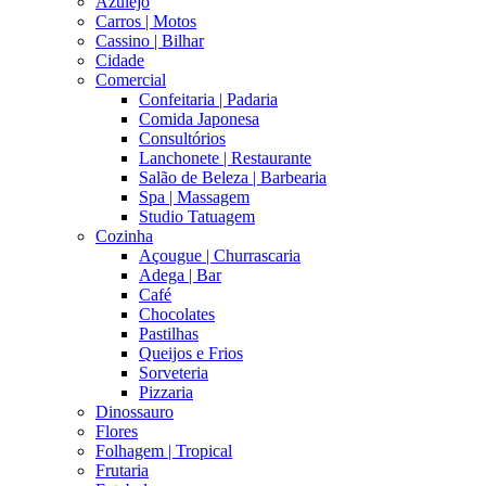
Azulejo
Carros | Motos
Cassino | Bilhar
Cidade
Comercial
Confeitaria | Padaria
Comida Japonesa
Consultórios
Lanchonete | Restaurante
Salão de Beleza | Barbearia
Spa | Massagem
Studio Tatuagem
Cozinha
Açougue | Churrascaria
Adega | Bar
Café
Chocolates
Pastilhas
Queijos e Frios
Sorveteria
Pizzaria
Dinossauro
Flores
Folhagem | Tropical
Frutaria