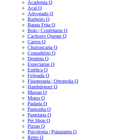
Academia Q
Açaí Q
Advogado Q
Barbeiro Q
Batata Frita Q
Bolo | Confeitaria Q
Cachorro Quente Q
Carros Q
Churrascaria Q
Consultório Q
Dentista Q
Especiarias Q
Estética Q
Feijoada Q
Fisioterapia | Ortopedia Q
Hambúrguer Q
Massas Q
Motos Q
Padaria Q
Pamonha Q
Pastelaria Q
Pet Shop Q
Pizzas Q
Psicologia | Psiquiatria Q
Retro Q