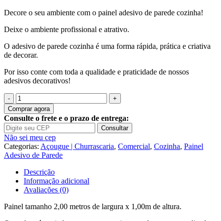
Decore o seu ambiente com o painel adesivo de parede cozinha!
Deixe o ambiente profissional e atrativo.
O adesivo de parede cozinha é uma forma rápida, prática e criativa
de decorar.
Por isso conte com toda a qualidade e praticidade de nossos
adesivos decorativos!
Quantidade
de
Comprar agora
Painel
Consulte o frete e o prazo de entrega:
Adesivo
Consultar
Churrasco
Não sei meu cep
Açougue
Categorias:
Açougue | Churrascaria
,
Comercial
,
Cozinha
,
Painel
Carne
Adesivo de Parede
S160
Descrição
Informação adicional
Avaliações (0)
Painel tamanho 2,00 metros de largura x 1,00m de altura.