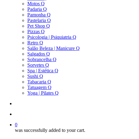
Motos Q
Padaria Q
Pamonha Q
Pastelaria Q
Pet Shop Q
Pizzas Q
Psicologia | Psiquiatria Q
Retro Q
Salão Beleza | Manicure Q
Salgados Q
Sobrancelha Q
Sorvetes Q
Spa | Estética Q
Sushi Q
Tabacaria Q
Tatuagem Q
Yoga | Pilates Q
search
account
0
was successfully added to your cart.