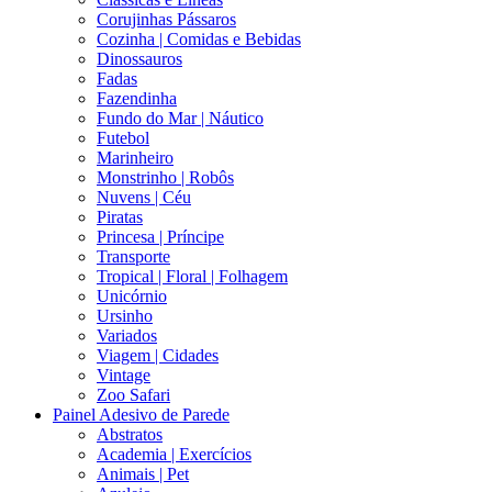
Corujinhas Pássaros
Cozinha | Comidas e Bebidas
Dinossauros
Fadas
Fazendinha
Fundo do Mar | Náutico
Futebol
Marinheiro
Monstrinho | Robôs
Nuvens | Céu
Piratas
Princesa | Príncipe
Transporte
Tropical | Floral | Folhagem
Unicórnio
Ursinho
Variados
Viagem | Cidades
Vintage
Zoo Safari
Painel Adesivo de Parede
Abstratos
Academia | Exercícios
Animais | Pet