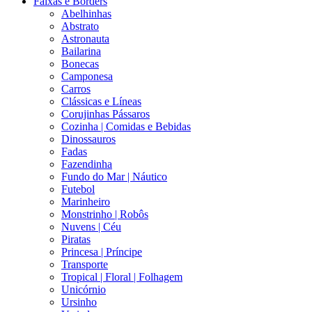
Faixas e Borders
Abelhinhas
Abstrato
Astronauta
Bailarina
Bonecas
Camponesa
Carros
Clássicas e Líneas
Corujinhas Pássaros
Cozinha | Comidas e Bebidas
Dinossauros
Fadas
Fazendinha
Fundo do Mar | Náutico
Futebol
Marinheiro
Monstrinho | Robôs
Nuvens | Céu
Piratas
Princesa | Príncipe
Transporte
Tropical | Floral | Folhagem
Unicórnio
Ursinho