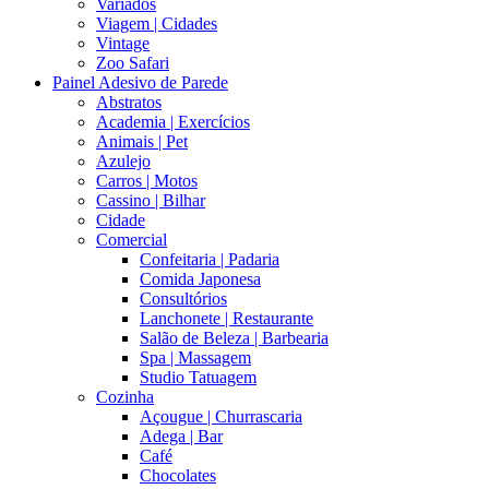
Variados
Viagem | Cidades
Vintage
Zoo Safari
Painel Adesivo de Parede
Abstratos
Academia | Exercícios
Animais | Pet
Azulejo
Carros | Motos
Cassino | Bilhar
Cidade
Comercial
Confeitaria | Padaria
Comida Japonesa
Consultórios
Lanchonete | Restaurante
Salão de Beleza | Barbearia
Spa | Massagem
Studio Tatuagem
Cozinha
Açougue | Churrascaria
Adega | Bar
Café
Chocolates