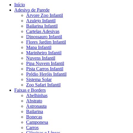
Início
Adesivo de Parede
Árvore Zoo Infantil
Azulejo Infantil
Bailarina Infantil
Cartelas Adesivas
Dinossauro Infantil
Flores Jardim Infantil
Mapa Infantil
Marinheiro Infantil
Nuvens Infantil
Pipa Nuvem Infantil
Pista Carros Infantil
Prédio Heróis Infantil
Sistema Solar
Zoo Safari Infantil
Faixas e Borders
Abelhinhas
Abstrato
Astronauta
Bailarina
Bonecas
Camponesa
Carros
Clássicas e Líneas