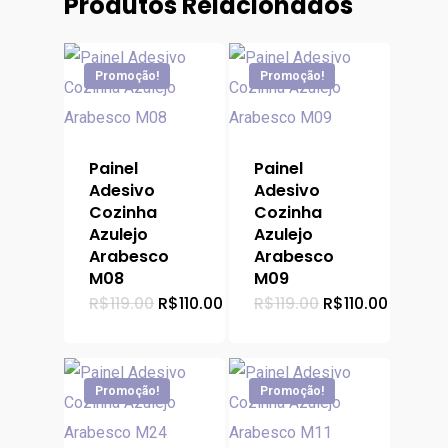
Produtos Relacionados
Promoção!
Promoção!
Painel
Painel
Adesivo
Adesivo
Cozinha
Cozinha
Azulejo
Azulejo
Arabesco
Arabesco
M08
M09
O
O
O
O
R$
119.00
R$
110.00
R$
119.00
R$
110.00
preço
preço
preço
preço
original
atual
original
atual
era:
é:
era:
é:
R$119.00.
R$110.00.
R$119.00.
R$110.0
Promoção!
Promoção!