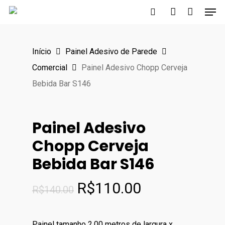
Men
Skip
to
search
account
main
Início
Painel Adesivo de Parede
content
Comercial
Painel Adesivo Chopp Cerveja
Bebida Bar S146
Painel Adesivo
Chopp Cerveja
Bebida Bar S146
O
O
R$
110.00
R$
140.00
preço
preço
original
atual
Painel tamanho 2,00 metros de largura x