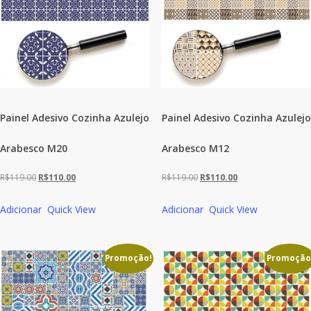
Painel Adesivo Cozinha Azulejo
Painel Adesivo Cozinha Azulejo
Arabesco M20
Arabesco M12
O
O
O
O
R$
119.00
R$
110.00
R$
119.00
R$
110.00
preço
preço
preço
preço
Adicionar
Quick View
Adicionar
Quick View
original
atual
original
atual
era:
é:
era:
é:
R$119.00.
R$110.00.
R$119.00.
R$110.00.
Promoção!
Promoção