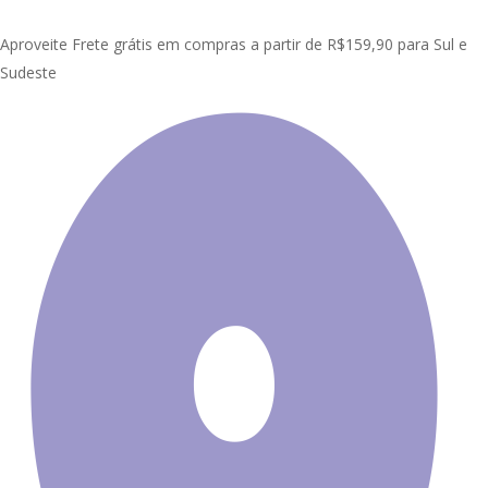
Skip
Clo
to
Aproveite Frete grátis em compras a partir de R$159,90 para Sul e
Me
main
Sudeste
content
Início
Painel Adesivo de Parede
Adega | Bar
Painel Adesivo
Cerveja Chopp Bebida J195
Promoção!
Painel Adesivo