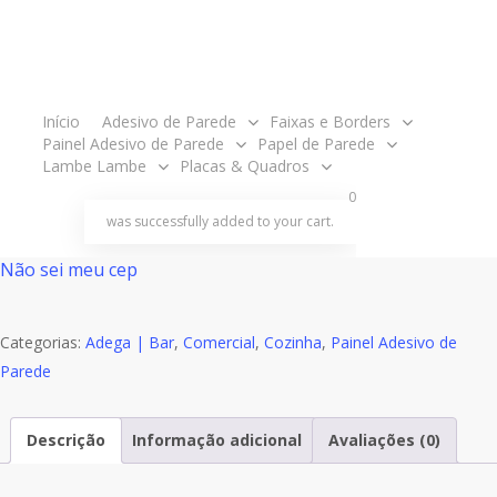
Por isso conte com toda a qualidade e praticidade de nossos
adesivos decorativos!
Quantidade
Comprar agora
acco
Início
Adesivo de Parede
Faixas e Borders
de
Painel Adesivo de Parede
Papel de Parede
Painel
Lambe Lambe
Placas & Quadros
Adesivo
Consulte o frete e o prazo de entrega:
search
account
0
Cerveja
was successfully added to your cart.
Consultar
Chopp
Não sei meu cep
Bebida
J195
Categorias:
Adega | Bar
,
Comercial
,
Cozinha
,
Painel Adesivo de
Parede
Descrição
Informação adicional
Avaliações (0)