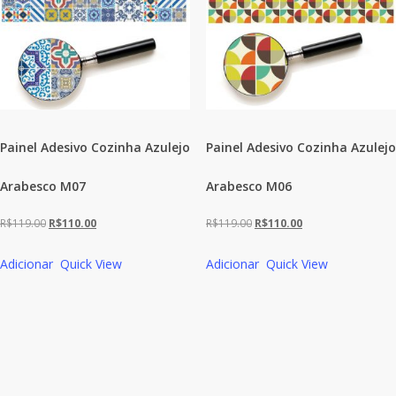
Painel Adesivo Cozinha Azulejo
Painel Adesivo Cozinha Azulejo
Arabesco M07
Arabesco M06
O
O
O
O
R$
119.00
R$
110.00
R$
119.00
R$
110.00
preço
preço
preço
preço
Adicionar
Quick View
Adicionar
Quick View
original
atual
original
atual
era:
é:
era:
é:
R$119.00.
R$110.00.
R$119.00.
R$110.00.