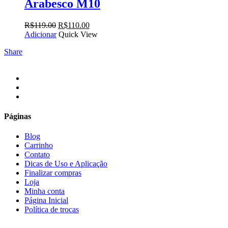
Arabesco M10
O
O
R$
119.00
R$
110.00
preço
preço
Adicionar
Quick View
original
atual
Share
era:
é:
R$119.00.
R$110.00.
facebook
instagram
email
Páginas
Blog
Carrinho
Contato
Dicas de Uso e Aplicação
Finalizar compras
Loja
Minha conta
Página Inicial
Política de trocas