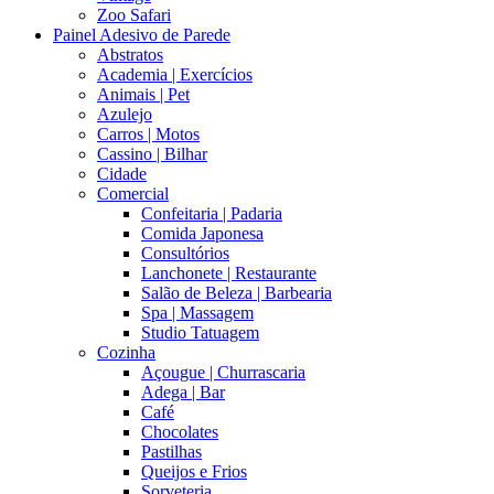
Zoo Safari
Painel Adesivo de Parede
Abstratos
Academia | Exercícios
Animais | Pet
Azulejo
Carros | Motos
Cassino | Bilhar
Cidade
Comercial
Confeitaria | Padaria
Comida Japonesa
Consultórios
Lanchonete | Restaurante
Salão de Beleza | Barbearia
Spa | Massagem
Studio Tatuagem
Cozinha
Açougue | Churrascaria
Adega | Bar
Café
Chocolates
Pastilhas
Queijos e Frios
Sorveteria