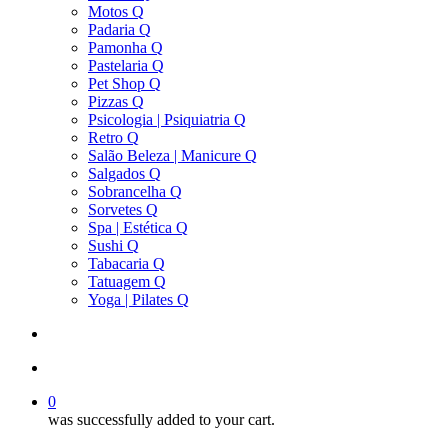
Motos Q
Padaria Q
Pamonha Q
Pastelaria Q
Pet Shop Q
Pizzas Q
Psicologia | Psiquiatria Q
Retro Q
Salão Beleza | Manicure Q
Salgados Q
Sobrancelha Q
Sorvetes Q
Spa | Estética Q
Sushi Q
Tabacaria Q
Tatuagem Q
Yoga | Pilates Q
search
account
0
was successfully added to your cart.