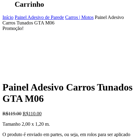
Carrinho
Início
Painel Adesivo de Parede
Carros | Motos
Painel Adesivo
Carros Tunados GTA M06
Promoção!
Painel Adesivo Carros Tunados
GTA M06
O
O
R$
119.00
R$
110.00
preço
preço
Tamanho 2,00 x 1,20 m.
original
atual
era:
é:
O produto é enviado em partes, ou seja, em rolos para ser aplicado
R$119.00.
R$110.00.