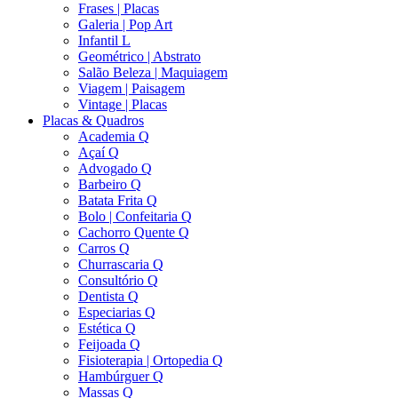
Frases | Placas
Galeria | Pop Art
Infantil L
Geométrico | Abstrato
Salão Beleza | Maquiagem
Viagem | Paisagem
Vintage | Placas
Placas & Quadros
Academia Q
Açaí Q
Advogado Q
Barbeiro Q
Batata Frita Q
Bolo | Confeitaria Q
Cachorro Quente Q
Carros Q
Churrascaria Q
Consultório Q
Dentista Q
Especiarias Q
Estética Q
Feijoada Q
Fisioterapia | Ortopedia Q
Hambúrguer Q
Massas Q