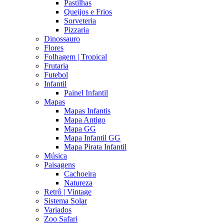
Pastilhas
Queijos e Frios
Sorveteria
Pizzaria
Dinossauro
Flores
Folhagem | Tropical
Frutaria
Futebol
Infantil
Painel Infantil
Mapas
Mapas Infantis
Mapa Antigo
Mapa GG
Mapa Infantil GG
Mapa Pirata Infantil
Música
Paisagens
Cachoeira
Natureza
Retrô | Vintage
Sistema Solar
Variados
Zoo Safari