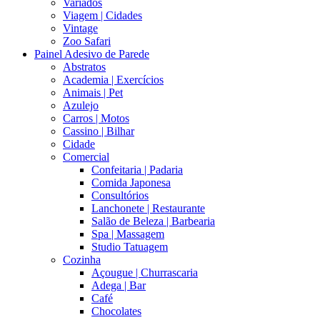
Variados
Viagem | Cidades
Vintage
Zoo Safari
Painel Adesivo de Parede
Abstratos
Academia | Exercícios
Animais | Pet
Azulejo
Carros | Motos
Cassino | Bilhar
Cidade
Comercial
Confeitaria | Padaria
Comida Japonesa
Consultórios
Lanchonete | Restaurante
Salão de Beleza | Barbearia
Spa | Massagem
Studio Tatuagem
Cozinha
Açougue | Churrascaria
Adega | Bar
Café
Chocolates