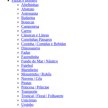
Faixas e Borders
Abelhinhas
Abstrato
Astronauta
Bailarina
Bonecas
Camponesa
Carros
Clássicas e Líneas
Corujinhas Pássaros
Cozinha | Comidas e Bebidas
Dinossauros
Fadas
Fazendinha
Fundo do Mar | Náutico
Futebol
Marinheiro
Monstrinho | Robôs
Nuvens | Céu
Piratas
Princesa | Príncipe
Transporte
Tropical | Floral | Folhagem
Unicórnio
Ursinho