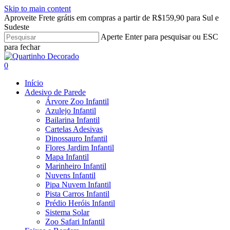
Skip to main content
Aproveite Frete grátis em compras a partir de R$159,90 para Sul e
Sudeste
Aperte Enter para pesquisar ou ESC
para fechar
Close
Search
search
account
0
Menu
Início
Adesivo de Parede
Árvore Zoo Infantil
Azulejo Infantil
Bailarina Infantil
Cartelas Adesivas
Dinossauro Infantil
Flores Jardim Infantil
Mapa Infantil
Marinheiro Infantil
Nuvens Infantil
Pipa Nuvem Infantil
Pista Carros Infantil
Prédio Heróis Infantil
Sistema Solar
Zoo Safari Infantil