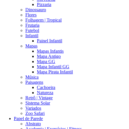
Pizzaria
Dinossauro
Flores
Folhagem | Tropical
Frutaria
Futebol
Infantil
Painel Infantil
Mapas
Mapas Infantis
Mapa Antigo
Mapa GG
Mapa Infantil GG
Mapa Pirata Infantil
Música
Paisagens
Cachoeira
Natureza
Retrô | Vintage
Sistema Solar
Variados
Zoo Safari
Papel de Parede
Abstrato
Academia | Exercícios | Fitness