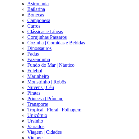
Astronauta
Bailarina
Bonecas
Camponesa
Carros
Clássicas e Líneas
Corujinhas Pássaros
Cozinha | Comidas e Bebidas
Dinossauros
Fadas
Fazendinha
Fundo do Mar | Náutico
Futebol
Marinheiro
Monstrinho | Robôs
Nuvens | Céu
Piratas
Princesa | Príncipe
Transporte
Tropical | Floral | Folhagem
Unicórnio
Ursinho
Variados
Viagem | Cidades
Vintage