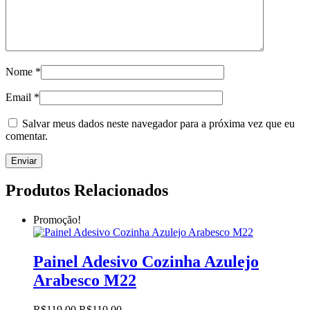
Nome
*
Email
*
Salvar meus dados neste navegador para a próxima vez que eu
comentar.
Produtos Relacionados
Promoção!
Painel Adesivo Cozinha Azulejo
Arabesco M22
O
O
R$
119.00
R$
110.00