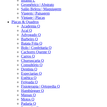
Infantil L
Geométrico | Abstrato
Salão Beleza | Maquiagem
Viagem | Paisagem
Vintage | Placas
Placas & Quadros
Academia Q
Açaí Q
Advogado Q
Barbeiro Q
Batata Frita Q
Bolo | Confeitaria Q
Cachorro Quente Q
Carros Q
Churrascaria Q
Consultório Q
Dentista Q
Especiarias Q
Estética Q
Feijoada Q
Fisioterapia | Ortopedia Q
Hambúrguer Q
Massas Q
Motos Q
Padaria Q