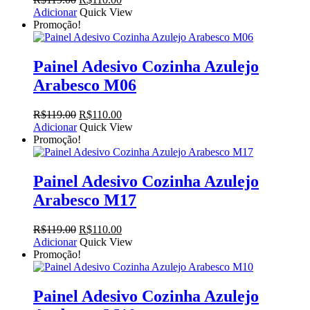
preço
preço
Adicionar
Quick View
original
atual
Promoção!
era:
é:
R$119.00.
R$110.00.
Painel Adesivo Cozinha Azulejo
Arabesco M06
O
O
R$
119.00
R$
110.00
preço
preço
Adicionar
Quick View
original
atual
Promoção!
era:
é:
R$119.00.
R$110.00.
Painel Adesivo Cozinha Azulejo
Arabesco M17
O
O
R$
119.00
R$
110.00
preço
preço
Adicionar
Quick View
original
atual
Promoção!
era:
é:
R$119.00.
R$110.00.
Painel Adesivo Cozinha Azulejo