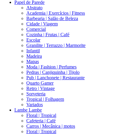
Papel de Parede
Abstrato
Academia | Exercícios | Fitness
Barbearia | Salão de Beleza
Cidade | Viagem
Comercial
Cozinha | Frutas | Café
Escolar
Granilite | Terrazzo | Marmorite
Infantil
Madeira
Mapas
Moda | Fashion | Perfumes
Pedras | Canjiquinha | Tijolo
Pub | Lanchonete | Restaurante
Quarto Gamer
Retro | Vintage
Sorveteria
Tropical | Folhagem
Variados
Lambe Lambe
Floral | Tropical
Cafeteria | Café
Carros | Mecânica | motos
Floral | Tropical