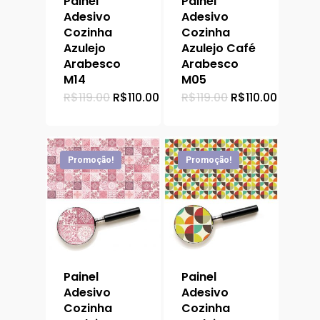
Painel
Painel
Adesivo
Adesivo
Cozinha
Cozinha
Azulejo
Azulejo Café
Arabesco
Arabesco
M14
M05
O
O
O
O
R$
119.00
R$
110.00
R$
119.00
R$
110.00
preço
preço
preço
preço
original
atual
original
atual
era:
é:
era:
é:
R$119.00.
R$110.00.
R$119.00.
R$110.0
Promoção!
Promoção!
Painel
Painel
Adesivo
Adesivo
Cozinha
Cozinha