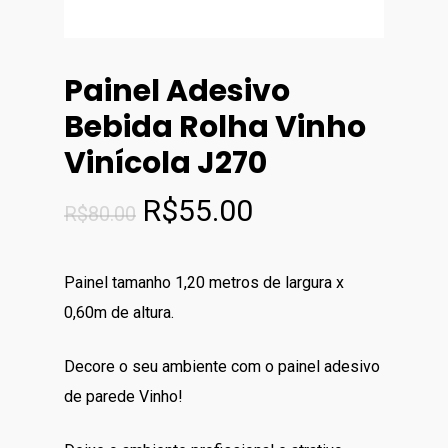
Painel Adesivo
Bebida Rolha Vinho
Vinícola J270
O
O
R$
55.00
R$
80.00
preço
preço
original
atual
Painel tamanho 1,20 metros de largura x
era:
é:
0,60m de altura.
R$80.00.
R$55.00.
Decore o seu ambiente com o painel adesivo
de parede Vinho!