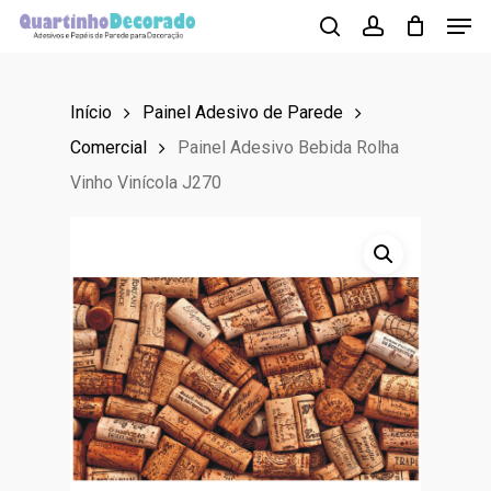
Men
Skip
to
search
account
main
Início
Painel Adesivo de Parede
content
Comercial
Painel Adesivo Bebida Rolha
Vinho Vinícola J270