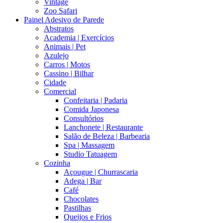
Vintage
Zoo Safari
Painel Adesivo de Parede
Abstratos
Academia | Exercícios
Animais | Pet
Azulejo
Carros | Motos
Cassino | Bilhar
Cidade
Comercial
Confeitaria | Padaria
Comida Japonesa
Consultórios
Lanchonete | Restaurante
Salão de Beleza | Barbearia
Spa | Massagem
Studio Tatuagem
Cozinha
Açougue | Churrascaria
Adega | Bar
Café
Chocolates
Pastilhas
Queijos e Frios