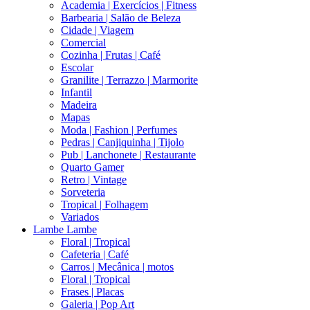
Academia | Exercícios | Fitness
Barbearia | Salão de Beleza
Cidade | Viagem
Comercial
Cozinha | Frutas | Café
Escolar
Granilite | Terrazzo | Marmorite
Infantil
Madeira
Mapas
Moda | Fashion | Perfumes
Pedras | Canjiquinha | Tijolo
Pub | Lanchonete | Restaurante
Quarto Gamer
Retro | Vintage
Sorveteria
Tropical | Folhagem
Variados
Lambe Lambe
Floral | Tropical
Cafeteria | Café
Carros | Mecânica | motos
Floral | Tropical
Frases | Placas
Galeria | Pop Art