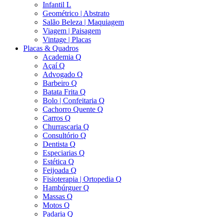
Infantil L
Geométrico | Abstrato
Salão Beleza | Maquiagem
Viagem | Paisagem
Vintage | Placas
Placas & Quadros
Academia Q
Açaí Q
Advogado Q
Barbeiro Q
Batata Frita Q
Bolo | Confeitaria Q
Cachorro Quente Q
Carros Q
Churrascaria Q
Consultório Q
Dentista Q
Especiarias Q
Estética Q
Feijoada Q
Fisioterapia | Ortopedia Q
Hambúrguer Q
Massas Q
Motos Q
Padaria Q