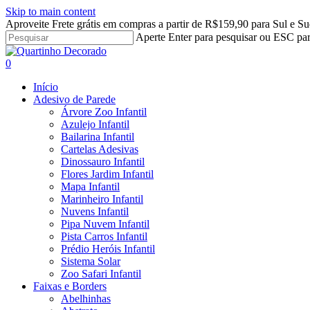
Skip to main content
Aproveite Frete grátis em compras a partir de R$159,90 para Sul e Su
Aperte Enter para pesquisar ou ESC par
Close
Search
search
account
0
Menu
Início
Adesivo de Parede
Árvore Zoo Infantil
Azulejo Infantil
Bailarina Infantil
Cartelas Adesivas
Dinossauro Infantil
Flores Jardim Infantil
Mapa Infantil
Marinheiro Infantil
Nuvens Infantil
Pipa Nuvem Infantil
Pista Carros Infantil
Prédio Heróis Infantil
Sistema Solar
Zoo Safari Infantil
Faixas e Borders
Abelhinhas