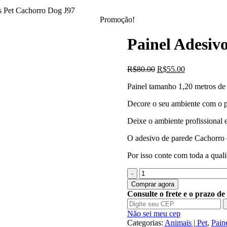
s Pet Cachorro Dog J97
Promoção!
Painel Adesiv
O
O
R$
80.00
R$
55.00
preço
preço
Painel tamanho 1,20 metros de 
original
atual
era:
é:
Decore o seu ambiente com o p
R$80.00.
R$55.00.
Deixe o ambiente profissional e
O adesivo de parede Cachorro é 
Por isso conte com toda a quali
Quantidade
de
Comprar agora
Painel
Consulte o frete e o prazo de
Adesivo
Animais
Não sei meu cep
Pet
Categorias:
Animais | Pet
,
Pain
Cachorro