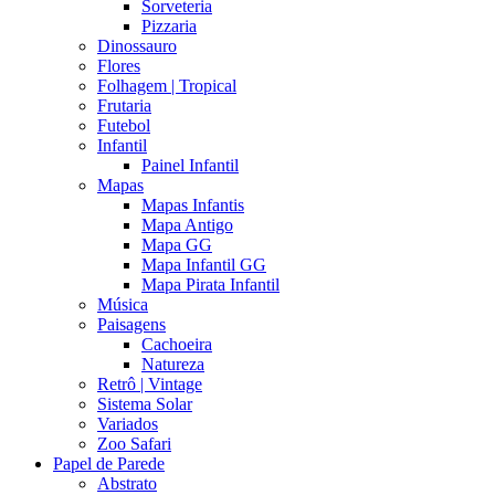
Sorveteria
Pizzaria
Dinossauro
Flores
Folhagem | Tropical
Frutaria
Futebol
Infantil
Painel Infantil
Mapas
Mapas Infantis
Mapa Antigo
Mapa GG
Mapa Infantil GG
Mapa Pirata Infantil
Música
Paisagens
Cachoeira
Natureza
Retrô | Vintage
Sistema Solar
Variados
Zoo Safari
Papel de Parede
Abstrato