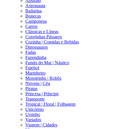
Abstrato
Astronauta
Bailarina
Bonecas
Camponesa
Carros
Clássicas e Líneas
Corujinhas Pássaros
Cozinha | Comidas e Bebidas
Dinossauros
Fadas
Fazendinha
Fundo do Mar | Náutico
Futebol
Marinheiro
Monstrinho | Robôs
Nuvens | Céu
Piratas
Princesa | Príncipe
Transporte
Tropical | Floral | Folhagem
Unicórnio
Ursinho
Variados
Viagem | Cidades