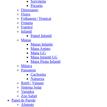
Sorveteria
Pizzaria
Dinossauro
Flores
Folhagem | Tropical
Frutaria
Futebol
Infantil
Painel Infantil
Mapas
Mapas Infantis
Mapa Antigo
Mapa GG
Mapa Infantil GG
Mapa Pirata Infantil
Música
Paisagens
Cachoeira
Natureza
Retrô | Vintage
Sistema Solar
Variados
Zoo Safari
Papel de Parede
Abstrato