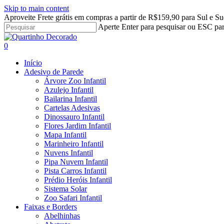
Skip to main content
Aproveite Frete grátis em compras a partir de R$159,90 para Sul e Su
Aperte Enter para pesquisar ou ESC par
Close
Search
search
account
0
Menu
Início
Adesivo de Parede
Árvore Zoo Infantil
Azulejo Infantil
Bailarina Infantil
Cartelas Adesivas
Dinossauro Infantil
Flores Jardim Infantil
Mapa Infantil
Marinheiro Infantil
Nuvens Infantil
Pipa Nuvem Infantil
Pista Carros Infantil
Prédio Heróis Infantil
Sistema Solar
Zoo Safari Infantil
Faixas e Borders
Abelhinhas