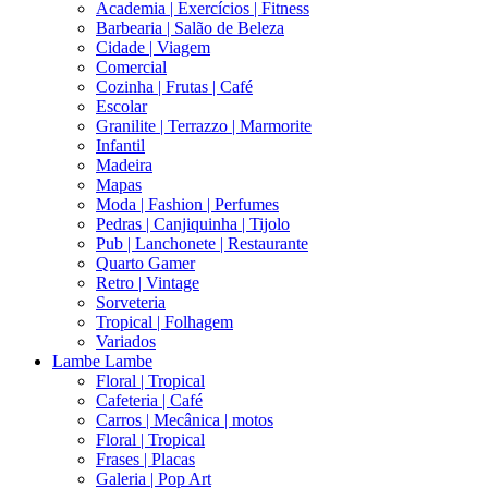
Academia | Exercícios | Fitness
Barbearia | Salão de Beleza
Cidade | Viagem
Comercial
Cozinha | Frutas | Café
Escolar
Granilite | Terrazzo | Marmorite
Infantil
Madeira
Mapas
Moda | Fashion | Perfumes
Pedras | Canjiquinha | Tijolo
Pub | Lanchonete | Restaurante
Quarto Gamer
Retro | Vintage
Sorveteria
Tropical | Folhagem
Variados
Lambe Lambe
Floral | Tropical
Cafeteria | Café
Carros | Mecânica | motos
Floral | Tropical
Frases | Placas
Galeria | Pop Art