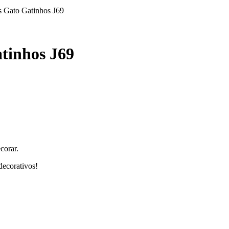
s Gato Gatinhos J69
tinhos J69
corar.
decorativos!