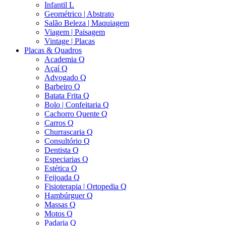
Infantil L
Geométrico | Abstrato
Salão Beleza | Maquiagem
Viagem | Paisagem
Vintage | Placas
Placas & Quadros
Academia Q
Açaí Q
Advogado Q
Barbeiro Q
Batata Frita Q
Bolo | Confeitaria Q
Cachorro Quente Q
Carros Q
Churrascaria Q
Consultório Q
Dentista Q
Especiarias Q
Estética Q
Feijoada Q
Fisioterapia | Ortopedia Q
Hambúrguer Q
Massas Q
Motos Q
Padaria Q