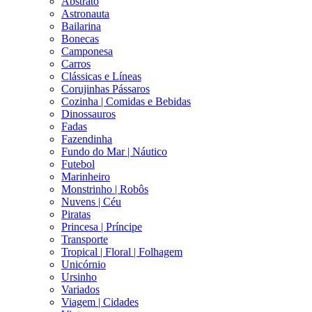
Abstrato
Astronauta
Bailarina
Bonecas
Camponesa
Carros
Clássicas e Líneas
Corujinhas Pássaros
Cozinha | Comidas e Bebidas
Dinossauros
Fadas
Fazendinha
Fundo do Mar | Náutico
Futebol
Marinheiro
Monstrinho | Robôs
Nuvens | Céu
Piratas
Princesa | Príncipe
Transporte
Tropical | Floral | Folhagem
Unicórnio
Ursinho
Variados
Viagem | Cidades