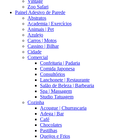
Vintage
Zoo Safari
Painel Adesivo de Parede
Abstratos
Academia | Exercícios
Animais | Pet
Azulejo
Carros | Motos
Cassino | Bilhar
Cidade
Comercial
Confeitaria | Padaria
Comida Japonesa
Consultórios
Lanchonete | Restaurante
Salão de Beleza | Barbearia
Spa | Massagem
Studio Tatuagem
Cozinha
Açougue | Churrascaria
Adega | Bar
Café
Chocolates
Pastilhas
Queijos e Frios