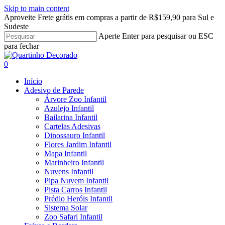
Skip to main content
Aproveite Frete grátis em compras a partir de R$159,90 para Sul e
Sudeste
Aperte Enter para pesquisar ou ESC
para fechar
Close
Search
search
account
0
Menu
Início
Adesivo de Parede
Árvore Zoo Infantil
Azulejo Infantil
Bailarina Infantil
Cartelas Adesivas
Dinossauro Infantil
Flores Jardim Infantil
Mapa Infantil
Marinheiro Infantil
Nuvens Infantil
Pipa Nuvem Infantil
Pista Carros Infantil
Prédio Heróis Infantil
Sistema Solar
Zoo Safari Infantil