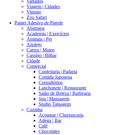
Variados
Viagem | Cidades
Vintage
Zoo Safari
Painel Adesivo de Parede
Abstratos
Academia | Exercícios
Animais | Pet
Azulejo
Carros | Motos
Cassino | Bilhar
Cidade
Comercial
Confeitaria | Padaria
Comida Japonesa
Consultórios
Lanchonete | Restaurante
Salão de Beleza | Barbearia
Spa | Massagem
Studio Tatuagem
Cozinha
Açougue | Churrascaria
Adega | Bar
Café
Chocolates