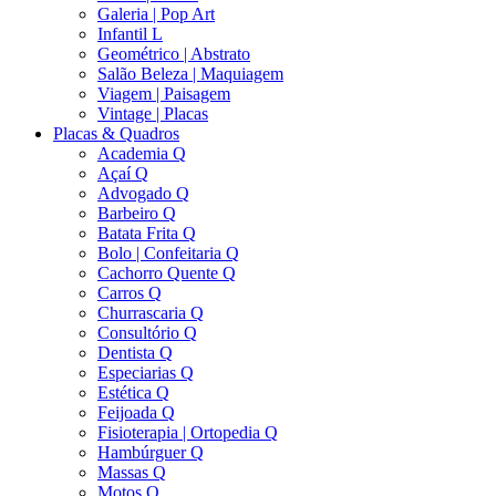
Galeria | Pop Art
Infantil L
Geométrico | Abstrato
Salão Beleza | Maquiagem
Viagem | Paisagem
Vintage | Placas
Placas & Quadros
Academia Q
Açaí Q
Advogado Q
Barbeiro Q
Batata Frita Q
Bolo | Confeitaria Q
Cachorro Quente Q
Carros Q
Churrascaria Q
Consultório Q
Dentista Q
Especiarias Q
Estética Q
Feijoada Q
Fisioterapia | Ortopedia Q
Hambúrguer Q
Massas Q
Motos Q