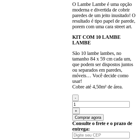
O Lambe Lambe é uma opção
moderna e divertida de cobrir
paredes de um jeito inusitado! O
resultado é tipo papel de parede,
porem com uma cara street art.
KIT COM 10 LAMBE
LAMBE
São 10 lambe lambes, no
tamanho 84 x 59 cm cada um,
que podem ser dispostos juntos
ou separados em paredes,
móveis… Você decide como
usar!
Cobre até 4,50m² de área.
Quantidade
de
Lambe
Lambe
Comprar agora
Adesivo
Consulte o frete e o prazo de
Kit
entrega:
Cartaz
Marinheiro