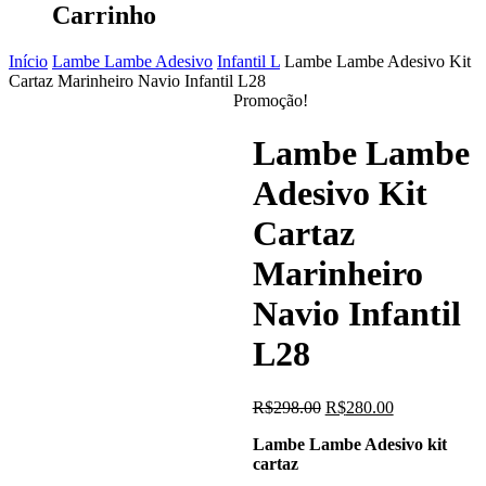
Carrinho
Início
Lambe Lambe Adesivo
Infantil L
Lambe Lambe Adesivo Kit
Cartaz Marinheiro Navio Infantil L28
Promoção!
Lambe Lambe
Adesivo Kit
Cartaz
Marinheiro
Navio Infantil
L28
O
O
R$
298.00
R$
280.00
preço
preço
Lambe Lambe Adesivo kit
original
atual
cartaz
era:
é:
R$298.00.
R$280.00.