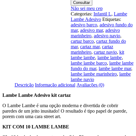
Navio
Consultar
Infantil
Não sei meu cep
L28
Categorias:
Infantil L
,
Lambe
Lambe Adesivo
Etiquetas:
adesivo barco
,
adesivo fundo do
mar
,
adesivo mar
,
adesivo
marinheiro
,
adesivo navio
,
cartaz barco
,
cartaz fundo do
mar
,
cartaz mar
,
cartaz
marinheiro
,
cartaz navio
,
kit
lambe lambe
,
lambe lambe
,
lambe lambe barco
,
lambe lambe
fundo do mar
,
lambe lambe mar
,
lambe lambe marinheiro
,
lambe
lambe navio
Descrição
Informação adicional
Avaliações (0)
Lambe Lambe Adesivo kit cartaz
O Lambe Lambe é uma opção moderna e divertida de cobrir
paredes de um jeito inusitado! O resultado é tipo papel de parede,
porem com uma cara street art.
KIT COM 10 LAMBE LAMBE