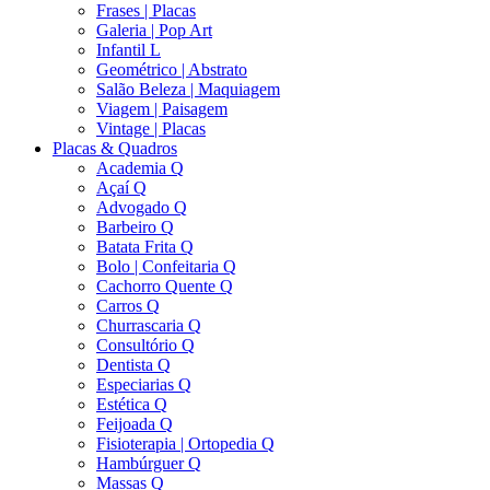
Frases | Placas
Galeria | Pop Art
Infantil L
Geométrico | Abstrato
Salão Beleza | Maquiagem
Viagem | Paisagem
Vintage | Placas
Placas & Quadros
Academia Q
Açaí Q
Advogado Q
Barbeiro Q
Batata Frita Q
Bolo | Confeitaria Q
Cachorro Quente Q
Carros Q
Churrascaria Q
Consultório Q
Dentista Q
Especiarias Q
Estética Q
Feijoada Q
Fisioterapia | Ortopedia Q
Hambúrguer Q
Massas Q