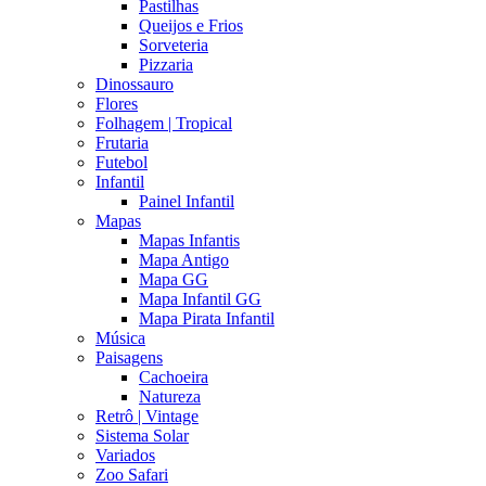
Pastilhas
Queijos e Frios
Sorveteria
Pizzaria
Dinossauro
Flores
Folhagem | Tropical
Frutaria
Futebol
Infantil
Painel Infantil
Mapas
Mapas Infantis
Mapa Antigo
Mapa GG
Mapa Infantil GG
Mapa Pirata Infantil
Música
Paisagens
Cachoeira
Natureza
Retrô | Vintage
Sistema Solar
Variados
Zoo Safari