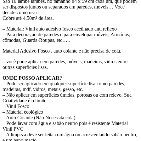
São 10 lambe lambes, no tamanho 84 x 59 cm cada um, que podem
ser dispostos juntos ou separados em paredes, móveis… Você
decide como usar!
Cobre até 4,50m² de área.
– Material: Vinil auto adesivo fosco acetinado anti reflexo
– Para decoração de paredes e para envelopar móveis, Armários,
cômodas, Guarda-Roupas, etc…..
Material Adesivo Fosco , auto colante e não precisa de cola.
– você pode aplicar em paredes, móveis, madeiras, vidros entre
outras superfícies lisas.
ONDE POSSO APLICAR?
– Pode ser aplicado em qualquer superfície lisa como paredes,
madeiras, mdf, vidros, metais, gesso, etc.
– Não aplicar em superfícies úmidas, porosas ou com relevo. Sua
Criatividade é o limite.
– Vinil Fosco
– Material ecológico
– Auto Colante (Não Necessita cola)
– Pode lavar com água e sabão neutro pois é resistente Material
Vinil PVC
– A limpeza deve ser feita com água ou acrescentando sabão neutro,
e um pano macio.