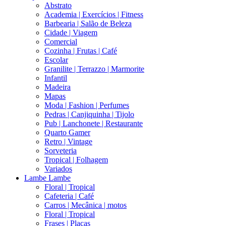
Abstrato
Academia | Exercícios | Fitness
Barbearia | Salão de Beleza
Cidade | Viagem
Comercial
Cozinha | Frutas | Café
Escolar
Granilite | Terrazzo | Marmorite
Infantil
Madeira
Mapas
Moda | Fashion | Perfumes
Pedras | Canjiquinha | Tijolo
Pub | Lanchonete | Restaurante
Quarto Gamer
Retro | Vintage
Sorveteria
Tropical | Folhagem
Variados
Lambe Lambe
Floral | Tropical
Cafeteria | Café
Carros | Mecânica | motos
Floral | Tropical
Frases | Placas