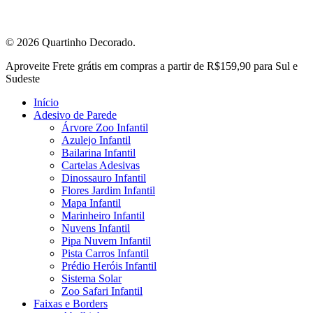
© 2026 Quartinho Decorado.
Close
Aproveite Frete grátis em compras a partir de R$159,90 para Sul e
Menu
Sudeste
Início
Adesivo de Parede
Árvore Zoo Infantil
Azulejo Infantil
Bailarina Infantil
Cartelas Adesivas
Dinossauro Infantil
Flores Jardim Infantil
Mapa Infantil
Marinheiro Infantil
Nuvens Infantil
Pipa Nuvem Infantil
Pista Carros Infantil
Prédio Heróis Infantil
Sistema Solar
Zoo Safari Infantil
Faixas e Borders