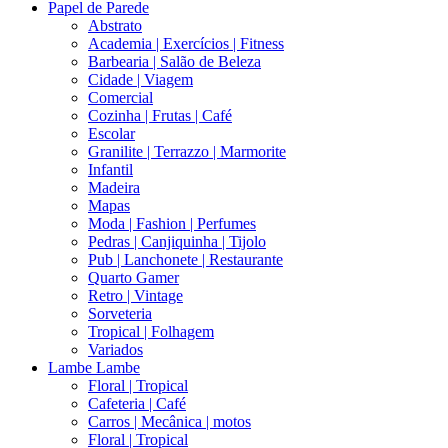
Papel de Parede
Abstrato
Academia | Exercícios | Fitness
Barbearia | Salão de Beleza
Cidade | Viagem
Comercial
Cozinha | Frutas | Café
Escolar
Granilite | Terrazzo | Marmorite
Infantil
Madeira
Mapas
Moda | Fashion | Perfumes
Pedras | Canjiquinha | Tijolo
Pub | Lanchonete | Restaurante
Quarto Gamer
Retro | Vintage
Sorveteria
Tropical | Folhagem
Variados
Lambe Lambe
Floral | Tropical
Cafeteria | Café
Carros | Mecânica | motos
Floral | Tropical