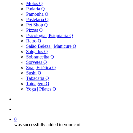
Motos Q
Padaria Q
Pamonha Q
Pastelaria Q
Pet Shop Q
Pizzas Q
Psicologia | Psiquiatria Q
Retro Q
Salão Beleza | Manicure Q
Salgados Q
Sobrancelha Q
Sorvetes Q
Spa | Estética Q
Sushi Q
Tabacaria Q
Tatuagem Q
Yoga | Pilates Q
search
account
0
was successfully added to your cart.