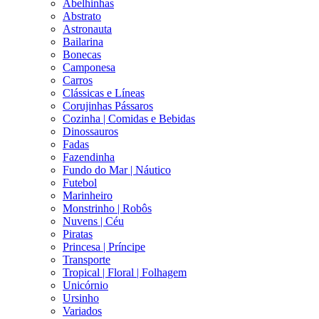
Abelhinhas
Abstrato
Astronauta
Bailarina
Bonecas
Camponesa
Carros
Clássicas e Líneas
Corujinhas Pássaros
Cozinha | Comidas e Bebidas
Dinossauros
Fadas
Fazendinha
Fundo do Mar | Náutico
Futebol
Marinheiro
Monstrinho | Robôs
Nuvens | Céu
Piratas
Princesa | Príncipe
Transporte
Tropical | Floral | Folhagem
Unicórnio
Ursinho
Variados