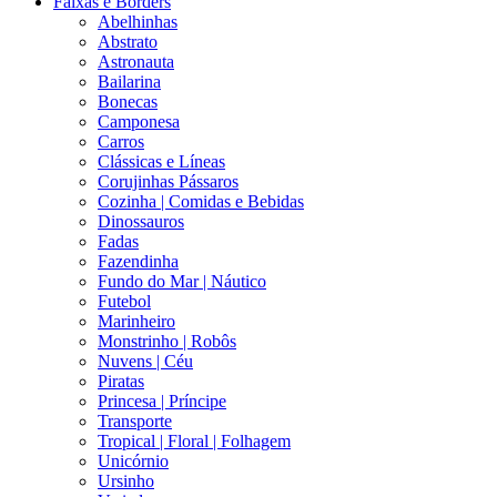
Faixas e Borders
Abelhinhas
Abstrato
Astronauta
Bailarina
Bonecas
Camponesa
Carros
Clássicas e Líneas
Corujinhas Pássaros
Cozinha | Comidas e Bebidas
Dinossauros
Fadas
Fazendinha
Fundo do Mar | Náutico
Futebol
Marinheiro
Monstrinho | Robôs
Nuvens | Céu
Piratas
Princesa | Príncipe
Transporte
Tropical | Floral | Folhagem
Unicórnio
Ursinho