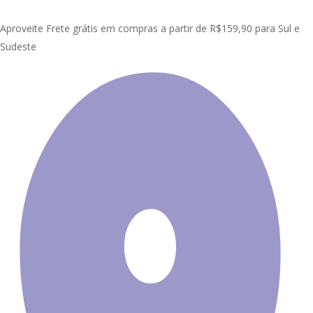
Skip
Clo
to
Aproveite Frete grátis em compras a partir de R$159,90 para Sul e
Me
main
Sudeste
content
Início
Lambe Lambe Adesivo
Infantil L
Lambe Lambe Adesivo Kit
Cartaz Arco-iris Unicórnio Céu L38
Promoção!