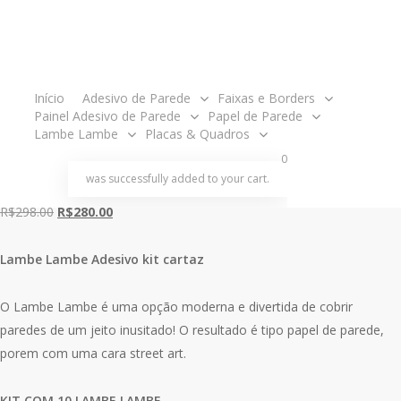
Cartaz Arco-iris
Unicórnio Céu
acco
Início
Adesivo de Parede
Faixas e Borders
Painel Adesivo de Parede
Papel de Parede
Lambe Lambe
Placas & Quadros
L38
search
account
0
was successfully added to your cart.
O
O
R$
298.00
R$
280.00
preço
preço
original
atual
Lambe Lambe Adesivo kit cartaz
era:
é:
R$298.00.
R$280.00.
O Lambe Lambe é uma opção moderna e divertida de cobrir
paredes de um jeito inusitado! O resultado é tipo papel de parede,
porem com uma cara street art.
KIT COM 10 LAMBE LAMBE