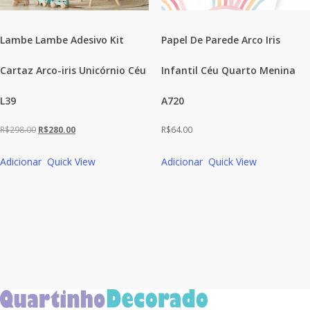
Lambe Lambe Adesivo Kit
Papel De Parede Arco Iris
Cartaz Arco-iris Unicórnio Céu
Infantil Céu Quarto Menina
L39
A720
O
O
R$
298.00
R$
280.00
R$
64.00
preço
preço
Adicionar
Quick View
Adicionar
Quick View
original
atual
era:
é:
R$298.00.
R$280.00.