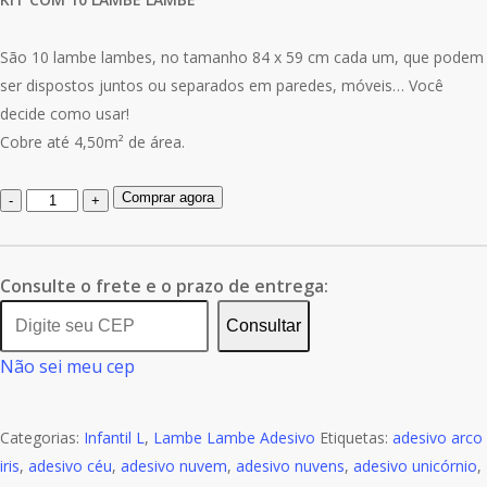
São 10 lambe lambes, no tamanho 84 x 59 cm cada um, que podem
ser dispostos juntos ou separados em paredes, móveis… Você
decide como usar!
Cobre até 4,50m² de área.
Quantidade
Comprar agora
de
Lambe
Lambe
Consulte o frete e o prazo de entrega:
Adesivo
Consultar
Kit
Não sei meu cep
Cartaz
Arco-
iris
Categorias:
Infantil L
,
Lambe Lambe Adesivo
Etiquetas:
adesivo arco
Unicórnio
iris
,
adesivo céu
,
adesivo nuvem
,
adesivo nuvens
,
adesivo unicórnio
,
Céu