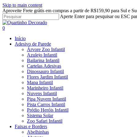
Skip to main content
Aproveite Frete grátis em compras a partir de R$159,90 para Sul e Su
Aperte Enter para pesquisar ou ESC par
Close
Search
search
account
0
Menu
Início
Adesivo de Parede
Árvore Zoo Infantil
Azulejo Infantil
Bailarina Infantil
Cartelas Adesivas
Dinossauro Infantil
Flores Jardim Infantil
Mapa Infantil
Marinheiro Infantil
Nuvens Infantil
Pipa Nuvem Infantil
Pista Carros Infantil
Prédio Heróis Infantil
Sistema Solar
Zoo Safari Infantil
Faixas e Borders
Abelhinhas