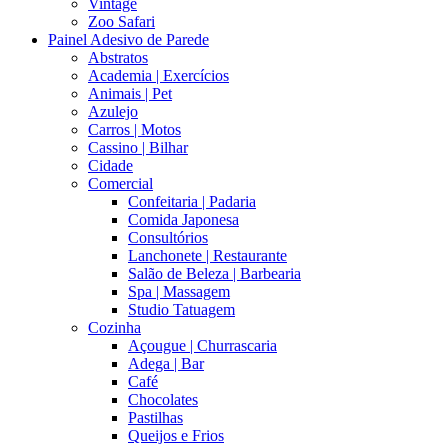
Vintage
Zoo Safari
Painel Adesivo de Parede
Abstratos
Academia | Exercícios
Animais | Pet
Azulejo
Carros | Motos
Cassino | Bilhar
Cidade
Comercial
Confeitaria | Padaria
Comida Japonesa
Consultórios
Lanchonete | Restaurante
Salão de Beleza | Barbearia
Spa | Massagem
Studio Tatuagem
Cozinha
Açougue | Churrascaria
Adega | Bar
Café
Chocolates
Pastilhas
Queijos e Frios