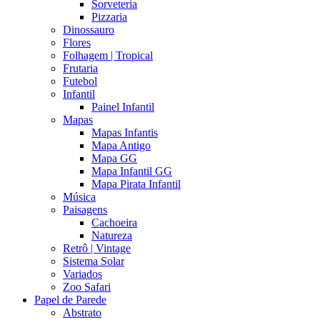
Sorveteria
Pizzaria
Dinossauro
Flores
Folhagem | Tropical
Frutaria
Futebol
Infantil
Painel Infantil
Mapas
Mapas Infantis
Mapa Antigo
Mapa GG
Mapa Infantil GG
Mapa Pirata Infantil
Música
Paisagens
Cachoeira
Natureza
Retrô | Vintage
Sistema Solar
Variados
Zoo Safari
Papel de Parede
Abstrato