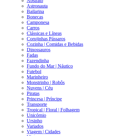
Abstrato
Astronauta
Bailarina
Bonecas
Camponesa
Carros
Clássicas e Líneas
Corujinhas Pássaros
Cozinha | Comidas e Bebidas
Dinossauros
Fadas
Fazendinha
Fundo do Mar | Náutico
Futebol
Marinheiro
Monstrinho | Robôs
Nuvens | Céu
Piratas
Princesa | Príncipe
Transporte
Tropical | Floral | Folhagem
Unicórnio
Ursinho
Variados
Viagem | Cidades