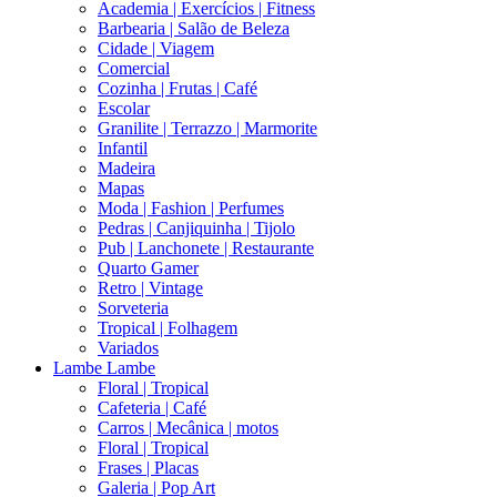
Academia | Exercícios | Fitness
Barbearia | Salão de Beleza
Cidade | Viagem
Comercial
Cozinha | Frutas | Café
Escolar
Granilite | Terrazzo | Marmorite
Infantil
Madeira
Mapas
Moda | Fashion | Perfumes
Pedras | Canjiquinha | Tijolo
Pub | Lanchonete | Restaurante
Quarto Gamer
Retro | Vintage
Sorveteria
Tropical | Folhagem
Variados
Lambe Lambe
Floral | Tropical
Cafeteria | Café
Carros | Mecânica | motos
Floral | Tropical
Frases | Placas
Galeria | Pop Art