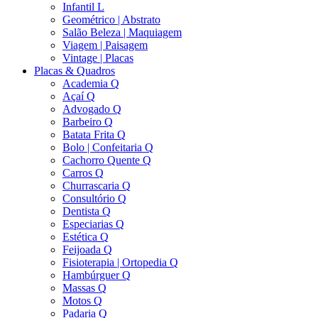
Infantil L
Geométrico | Abstrato
Salão Beleza | Maquiagem
Viagem | Paisagem
Vintage | Placas
Placas & Quadros
Academia Q
Açaí Q
Advogado Q
Barbeiro Q
Batata Frita Q
Bolo | Confeitaria Q
Cachorro Quente Q
Carros Q
Churrascaria Q
Consultório Q
Dentista Q
Especiarias Q
Estética Q
Feijoada Q
Fisioterapia | Ortopedia Q
Hambúrguer Q
Massas Q
Motos Q
Padaria Q