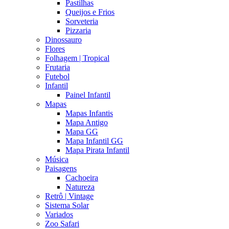
Pastilhas
Queijos e Frios
Sorveteria
Pizzaria
Dinossauro
Flores
Folhagem | Tropical
Frutaria
Futebol
Infantil
Painel Infantil
Mapas
Mapas Infantis
Mapa Antigo
Mapa GG
Mapa Infantil GG
Mapa Pirata Infantil
Música
Paisagens
Cachoeira
Natureza
Retrô | Vintage
Sistema Solar
Variados
Zoo Safari