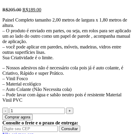
O
O
R$
205.00
R$
189.00
preço
preço
Painel Completo tamanho 2,00 metros de largura x 1,80 metros de
original
atual
altura.
era:
é:
– O produto é enviado em partes, ou seja, em rolos para ser aplicado
R$205.00.
R$189.00.
um ao lado do outro como um papel de parede , acompanha manual
de aplicação.
– você pode aplicar em paredes, móveis, madeiras, vidros entre
outras superfícies lisas.
Sua Criatividade é o limite.
– Nossos adesivos não é necessário cola pois já é auto colante, é
Criativo, Rápido e super Prático.
– Vinil Fosco
– Material ecológico
– Auto Colante (Não Necessita cola)
– Pode lavar com água e sabão neutro pois é resistente Material
Vinil PVC
Quantidade
de
Comprar agora
Adesivo
Consulte o frete e o prazo de entrega:
Parede
Consultar
Tropical