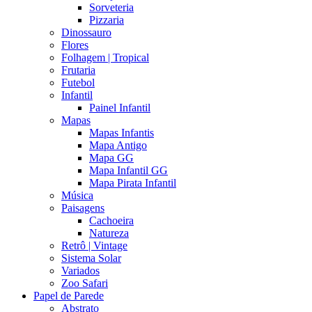
Sorveteria
Pizzaria
Dinossauro
Flores
Folhagem | Tropical
Frutaria
Futebol
Infantil
Painel Infantil
Mapas
Mapas Infantis
Mapa Antigo
Mapa GG
Mapa Infantil GG
Mapa Pirata Infantil
Música
Paisagens
Cachoeira
Natureza
Retrô | Vintage
Sistema Solar
Variados
Zoo Safari
Papel de Parede
Abstrato