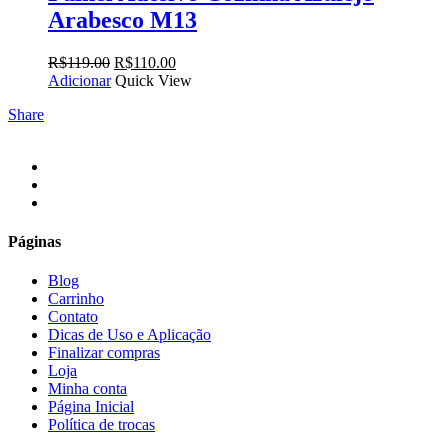
Arabesco M13
O
O
R$
119.00
R$
110.00
preço
preço
Adicionar
Quick View
original
atual
Share
era:
é:
R$119.00.
R$110.00.
facebook
instagram
email
Páginas
Blog
Carrinho
Contato
Dicas de Uso e Aplicação
Finalizar compras
Loja
Minha conta
Página Inicial
Política de trocas