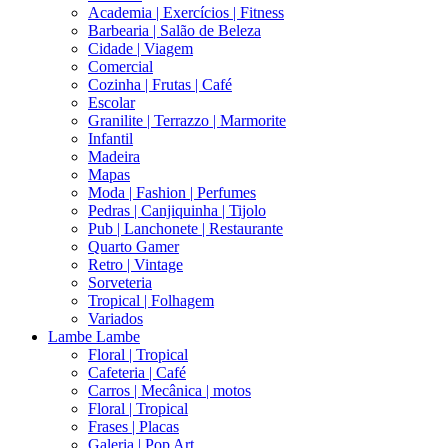
Academia | Exercícios | Fitness
Barbearia | Salão de Beleza
Cidade | Viagem
Comercial
Cozinha | Frutas | Café
Escolar
Granilite | Terrazzo | Marmorite
Infantil
Madeira
Mapas
Moda | Fashion | Perfumes
Pedras | Canjiquinha | Tijolo
Pub | Lanchonete | Restaurante
Quarto Gamer
Retro | Vintage
Sorveteria
Tropical | Folhagem
Variados
Lambe Lambe
Floral | Tropical
Cafeteria | Café
Carros | Mecânica | motos
Floral | Tropical
Frases | Placas
Galeria | Pop Art