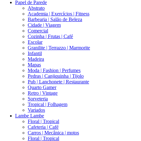
Papel de Parede
Abstrato
Academia | Exercícios | Fitness
Barbearia | Salão de Beleza
Cidade | Viagem
Comercial
Cozinha | Frutas | Café
Escolar
Granilite | Terrazzo | Marmorite
Infantil
Madeira
Mapas
Moda | Fashion | Perfumes
Pedras | Canjiquinha | Tijolo
Pub | Lanchonete | Restaurante
Quarto Gamer
Retro | Vintage
Sorveteria
Tropical | Folhagem
Variados
Lambe Lambe
Floral | Tropical
Cafeteria | Café
Carros | Mecânica | motos
Floral | Tropical