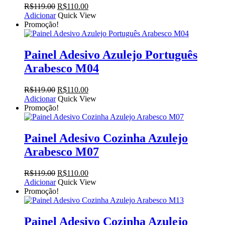
O
O
R$
119.00
R$
110.00
preço
preço
Adicionar
Quick View
original
atual
Promoção!
era:
é:
R$119.00.
R$110.00.
Painel Adesivo Azulejo Português
Arabesco M04
O
O
R$
119.00
R$
110.00
preço
preço
Adicionar
Quick View
original
atual
Promoção!
era:
é:
R$119.00.
R$110.00.
Painel Adesivo Cozinha Azulejo
Arabesco M07
O
O
R$
119.00
R$
110.00
preço
preço
Adicionar
Quick View
original
atual
Promoção!
era:
é:
R$119.00.
R$110.00.
Painel Adesivo Cozinha Azulejo