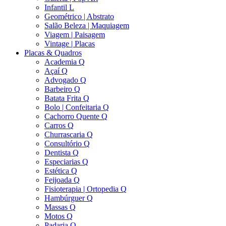
Infantil L
Geométrico | Abstrato
Salão Beleza | Maquiagem
Viagem | Paisagem
Vintage | Placas
Placas & Quadros
Academia Q
Açaí Q
Advogado Q
Barbeiro Q
Batata Frita Q
Bolo | Confeitaria Q
Cachorro Quente Q
Carros Q
Churrascaria Q
Consultório Q
Dentista Q
Especiarias Q
Estética Q
Feijoada Q
Fisioterapia | Ortopedia Q
Hambúrguer Q
Massas Q
Motos Q
Padaria Q