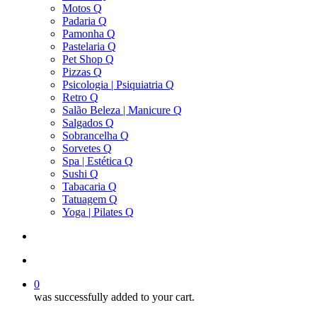
Motos Q
Padaria Q
Pamonha Q
Pastelaria Q
Pet Shop Q
Pizzas Q
Psicologia | Psiquiatria Q
Retro Q
Salão Beleza | Manicure Q
Salgados Q
Sobrancelha Q
Sorvetes Q
Spa | Estética Q
Sushi Q
Tabacaria Q
Tatuagem Q
Yoga | Pilates Q
search
account
0
was successfully added to your cart.