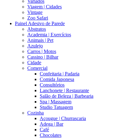
Variados
Viagem | Cidades
Vintage
Zoo Safari
Painel Adesivo de Parede
Abstratos
Academia | Exercícios
Animais | Pet
Azulejo
Carros | Motos
Cassino | Bilhar
Cidade
Comercial
Confeitaria | Padaria
Comida Japonesa
Consultórios
Lanchonete | Restaurante
Salão de Beleza | Barbearia
Spa | Massagem
Studio Tatuagem
Cozinha
Açougue | Churrascaria
Adega | Bar
Café
Chocolates