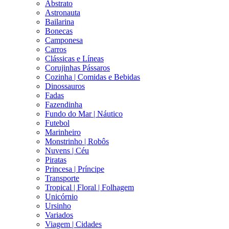
Abstrato
Astronauta
Bailarina
Bonecas
Camponesa
Carros
Clássicas e Líneas
Corujinhas Pássaros
Cozinha | Comidas e Bebidas
Dinossauros
Fadas
Fazendinha
Fundo do Mar | Náutico
Futebol
Marinheiro
Monstrinho | Robôs
Nuvens | Céu
Piratas
Princesa | Príncipe
Transporte
Tropical | Floral | Folhagem
Unicórnio
Ursinho
Variados
Viagem | Cidades