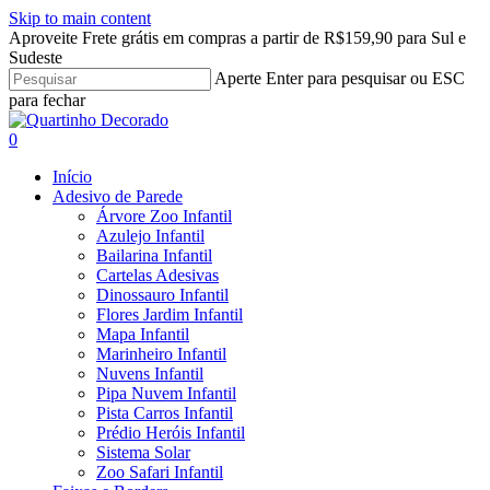
Skip to main content
Aproveite Frete grátis em compras a partir de R$159,90 para Sul e
Sudeste
Aperte Enter para pesquisar ou ESC
para fechar
Close
Search
search
account
0
Menu
Início
Adesivo de Parede
Árvore Zoo Infantil
Azulejo Infantil
Bailarina Infantil
Cartelas Adesivas
Dinossauro Infantil
Flores Jardim Infantil
Mapa Infantil
Marinheiro Infantil
Nuvens Infantil
Pipa Nuvem Infantil
Pista Carros Infantil
Prédio Heróis Infantil
Sistema Solar
Zoo Safari Infantil