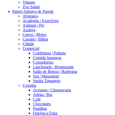
Vintage
Zoo Safari
Painel Adesivo de Parede
Abstratos
Academia | Exercícios
Animais | Pet
Azulejo
Carros | Motos
Cassino | Bilhar
Cidade
Comercial
Confeitaria | Padaria
Comida Japonesa
Consultórios
Lanchonete | Restaurante
Salão de Beleza | Barbearia
Spa | Massagem
Studio Tatuagem
Cozinha
Açougue | Churrascaria
Adega | Bar
Café
Chocolates
Pastilhas
Queijos e Frios