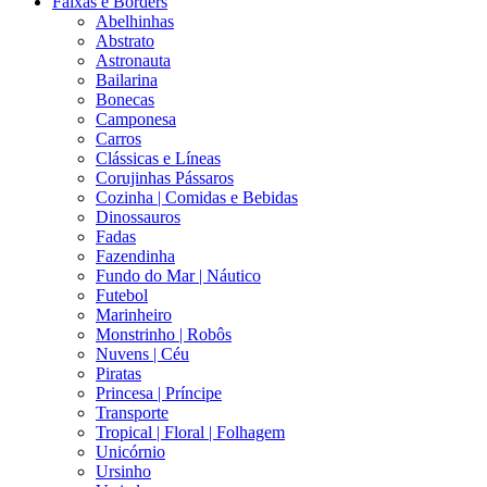
Faixas e Borders
Abelhinhas
Abstrato
Astronauta
Bailarina
Bonecas
Camponesa
Carros
Clássicas e Líneas
Corujinhas Pássaros
Cozinha | Comidas e Bebidas
Dinossauros
Fadas
Fazendinha
Fundo do Mar | Náutico
Futebol
Marinheiro
Monstrinho | Robôs
Nuvens | Céu
Piratas
Princesa | Príncipe
Transporte
Tropical | Floral | Folhagem
Unicórnio
Ursinho