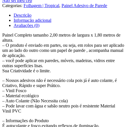
Não sei meu cep
Folhagem
Categorias:
Folhagem | Tropical
,
Painel Adesivo de Parede
Folhas
Arvore
Descrição
Painel
Informação adicional
G1132
Avaliações (0)
Painel Completo tamanho 2,00 metros de largura x 1,80 metros de
altura.
– O produto é enviado em partes, ou seja, em rolos para ser aplicado
um ao lado do outro como um papel de parede , acompanha manual
de aplicação.
– você pode aplicar em paredes, móveis, madeiras, vidros entre
outras superfícies lisas.
Sua Criatividade é o limite.
– Nossos adesivos não é necessário cola pois já é auto colante, é
Criativo, Rápido e super Prático.
– Vinil Fosco
– Material ecológico
– Auto Colante (Não Necessita cola)
– Pode lavar com água e sabão neutro pois é resistente Material
Vinil PVC
– Informações do Produto
É autocolante e fosco evitando reflexos de iluminação.