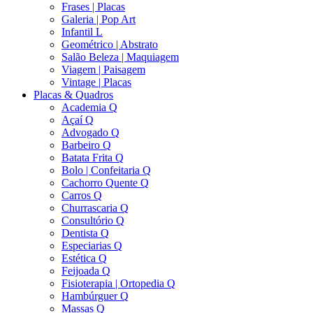
Frases | Placas
Galeria | Pop Art
Infantil L
Geométrico | Abstrato
Salão Beleza | Maquiagem
Viagem | Paisagem
Vintage | Placas
Placas & Quadros
Academia Q
Açaí Q
Advogado Q
Barbeiro Q
Batata Frita Q
Bolo | Confeitaria Q
Cachorro Quente Q
Carros Q
Churrascaria Q
Consultório Q
Dentista Q
Especiarias Q
Estética Q
Feijoada Q
Fisioterapia | Ortopedia Q
Hambúrguer Q
Massas Q