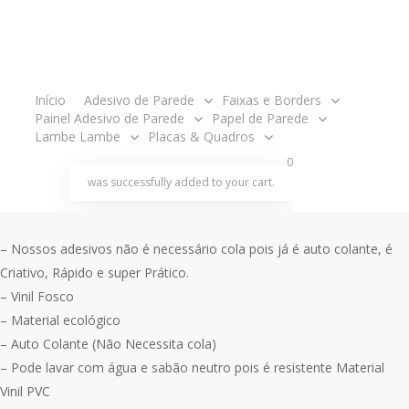
preço
preço
original
atual
Painel Completo tamanho 2,00 metros de largura x 1,80 metros de
era:
é:
altura.
R$205.00.
R$189.00.
– O produto é enviado em partes, ou seja, em rolos para ser
acco
Início
Adesivo de Parede
Faixas e Borders
aplicado um ao lado do outro como um papel de parede ,
Painel Adesivo de Parede
Papel de Parede
acompanha manual de aplicação.
Lambe Lambe
Placas & Quadros
– você pode aplicar em paredes, móveis, madeiras, vidros entre
search
account
0
outras superfícies lisas.
was successfully added to your cart.
Sua Criatividade é o limite.
– Nossos adesivos não é necessário cola pois já é auto colante, é
Criativo, Rápido e super Prático.
– Vinil Fosco
– Material ecológico
– Auto Colante (Não Necessita cola)
– Pode lavar com água e sabão neutro pois é resistente Material
Vinil PVC