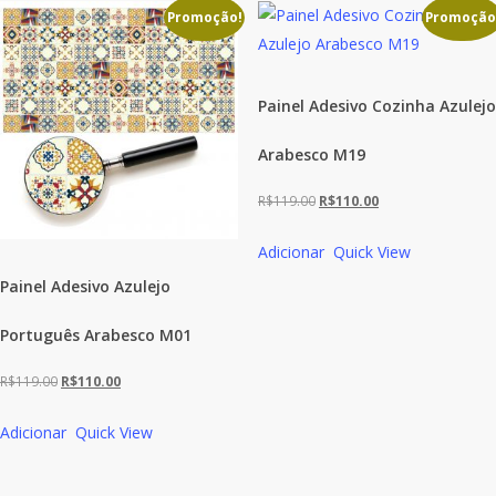
R$119.00.
R$110.00.
R$119.00.
R$110.00.
Promoção!
Promoção
Painel Adesivo Cozinha Azulejo
Arabesco M19
O
O
R$
119.00
R$
110.00
preço
preço
Adicionar
Quick View
original
atual
Painel Adesivo Azulejo
era:
é:
R$119.00.
R$110.00.
Português Arabesco M01
O
O
R$
119.00
R$
110.00
preço
preço
Adicionar
Quick View
original
atual
era:
é:
R$119.00.
R$110.00.