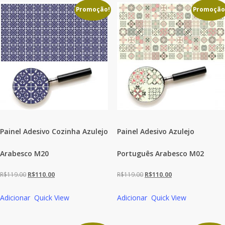
Promoção!
Promoção
Painel Adesivo Cozinha Azulejo
Painel Adesivo Azulejo
Arabesco M20
Português Arabesco M02
O
O
O
O
R$
119.00
R$
110.00
R$
119.00
R$
110.00
preço
preço
preço
preço
Adicionar
Quick View
Adicionar
Quick View
original
atual
original
atual
era:
é:
era:
é: