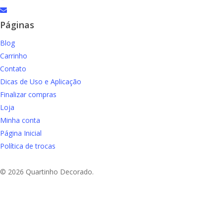
email
Páginas
Blog
Carrinho
Contato
Dicas de Uso e Aplicação
Finalizar compras
Loja
Minha conta
Página Inicial
Política de trocas
© 2026 Quartinho Decorado.
Aproveite Frete grátis em compras a partir de R$
e Sudeste