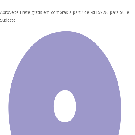
Skip
Clo
to
Aproveite Frete grátis em compras a partir de R$159,90 para Sul e
Me
main
Sudeste
content
Início
Painel Adesivo de Parede
Infantil
Adesivo Parede Infantil
Urso Panda Nuvem Avião Painel G1110
Promoção!