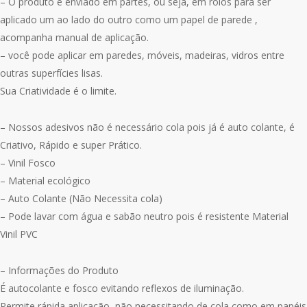
– O produto é enviado em partes, ou seja, em rolos para ser
aplicado um ao lado do outro como um papel de parede ,
acompanha manual de aplicação.
– você pode aplicar em paredes, móveis, madeiras, vidros entre
outras superfícies lisas.
Sua Criatividade é o limite.
– Nossos adesivos não é necessário cola pois já é auto colante, é
Criativo, Rápido e super Prático.
– Vinil Fosco
– Material ecológico
– Auto Colante (Não Necessita cola)
– Pode lavar com água e sabão neutro pois é resistente Material
Vinil PVC
– Informações do Produto
É autocolante e fosco evitando reflexos de iluminação.
Permite rápida aplicação, não necessitando de cola como em papéis