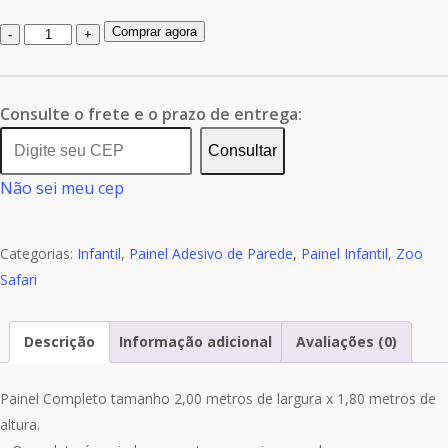
Quantidade
Comprar agora
de
Adesivo
Parede
Consulte o frete e o prazo de entrega:
Infantil
Consultar
Urso
Não sei meu cep
Panda
Nuvem
Avião
Categorias:
Infantil
,
Painel Adesivo de Parede
,
Painel Infantil
,
Zoo
Painel
Safari
G1110
Descrição
Informação adicional
Avaliações (0)
Painel Completo tamanho 2,00 metros de largura x 1,80 metros de
altura.