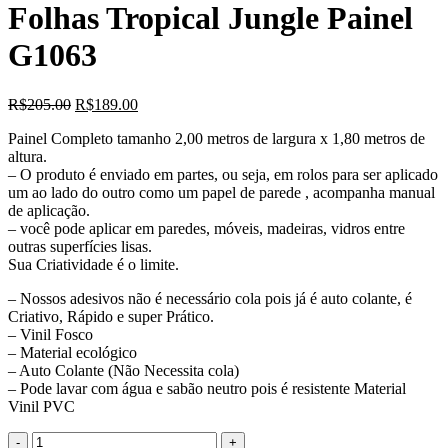
Folhas Tropical Jungle Painel
G1063
O
O
R$
205.00
R$
189.00
preço
preço
Painel Completo tamanho 2,00 metros de largura x 1,80 metros de
original
atual
altura.
era:
é:
– O produto é enviado em partes, ou seja, em rolos para ser aplicado
R$205.00.
R$189.00.
um ao lado do outro como um papel de parede , acompanha manual
de aplicação.
– você pode aplicar em paredes, móveis, madeiras, vidros entre
outras superfícies lisas.
Sua Criatividade é o limite.
– Nossos adesivos não é necessário cola pois já é auto colante, é
Criativo, Rápido e super Prático.
– Vinil Fosco
– Material ecológico
– Auto Colante (Não Necessita cola)
– Pode lavar com água e sabão neutro pois é resistente Material
Vinil PVC
Quantidade