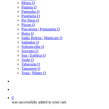
Motos Q
Padaria Q
Pamonha Q
Pastelaria Q
Pet Shop Q
Pizzas Q
Psicologia | Psiquiatria Q
Retro Q
Salão Beleza | Manicure Q
Salgados Q
Sobrancelha Q
Sorvetes Q
Spa | Estética Q
Sushi Q
Tabacaria Q
Tatuagem Q
Yoga | Pilates Q
search
account
0
was successfully added to your cart.