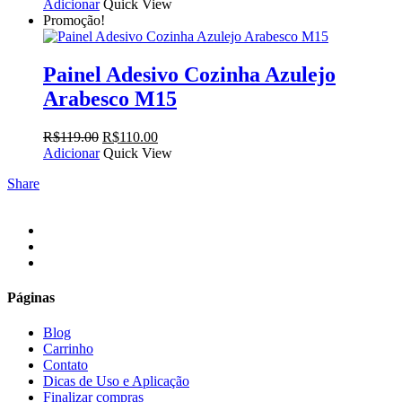
preço
preço
Adicionar
Quick View
original
atual
Promoção!
era:
é:
R$119.00.
R$110.00.
Painel Adesivo Cozinha Azulejo
Arabesco M15
O
O
R$
119.00
R$
110.00
preço
preço
Adicionar
Quick View
original
atual
Share
era:
é:
R$119.00.
R$110.00.
facebook
instagram
email
Páginas
Blog
Carrinho
Contato
Dicas de Uso e Aplicação
Finalizar compras