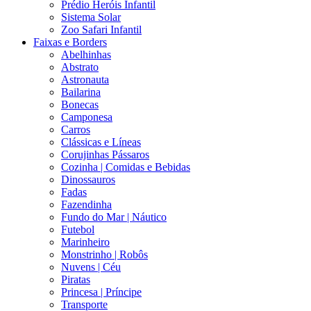
Prédio Heróis Infantil
Sistema Solar
Zoo Safari Infantil
Faixas e Borders
Abelhinhas
Abstrato
Astronauta
Bailarina
Bonecas
Camponesa
Carros
Clássicas e Líneas
Corujinhas Pássaros
Cozinha | Comidas e Bebidas
Dinossauros
Fadas
Fazendinha
Fundo do Mar | Náutico
Futebol
Marinheiro
Monstrinho | Robôs
Nuvens | Céu
Piratas
Princesa | Príncipe
Transporte