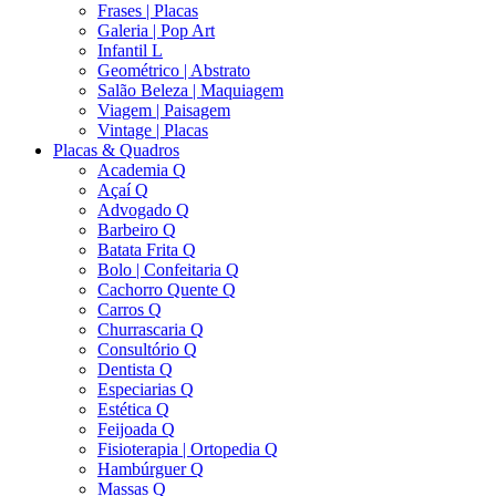
Frases | Placas
Galeria | Pop Art
Infantil L
Geométrico | Abstrato
Salão Beleza | Maquiagem
Viagem | Paisagem
Vintage | Placas
Placas & Quadros
Academia Q
Açaí Q
Advogado Q
Barbeiro Q
Batata Frita Q
Bolo | Confeitaria Q
Cachorro Quente Q
Carros Q
Churrascaria Q
Consultório Q
Dentista Q
Especiarias Q
Estética Q
Feijoada Q
Fisioterapia | Ortopedia Q
Hambúrguer Q
Massas Q