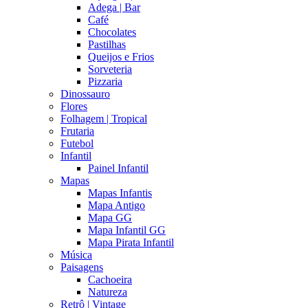
Adega | Bar
Café
Chocolates
Pastilhas
Queijos e Frios
Sorveteria
Pizzaria
Dinossauro
Flores
Folhagem | Tropical
Frutaria
Futebol
Infantil
Painel Infantil
Mapas
Mapas Infantis
Mapa Antigo
Mapa GG
Mapa Infantil GG
Mapa Pirata Infantil
Música
Paisagens
Cachoeira
Natureza
Retrô | Vintage