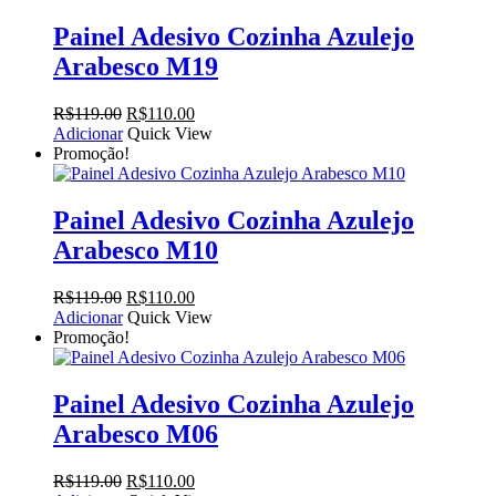
Painel Adesivo Cozinha Azulejo
Arabesco M19
O
O
R$
119.00
R$
110.00
preço
preço
Adicionar
Quick View
original
atual
Promoção!
era:
é:
R$119.00.
R$110.00.
Painel Adesivo Cozinha Azulejo
Arabesco M10
O
O
R$
119.00
R$
110.00
preço
preço
Adicionar
Quick View
original
atual
Promoção!
era:
é:
R$119.00.
R$110.00.
Painel Adesivo Cozinha Azulejo
Arabesco M06
O
O
R$
119.00
R$
110.00