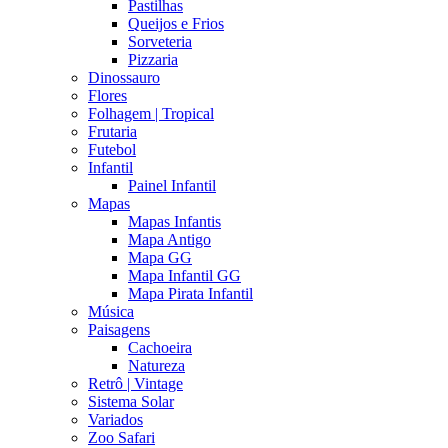
Pastilhas
Queijos e Frios
Sorveteria
Pizzaria
Dinossauro
Flores
Folhagem | Tropical
Frutaria
Futebol
Infantil
Painel Infantil
Mapas
Mapas Infantis
Mapa Antigo
Mapa GG
Mapa Infantil GG
Mapa Pirata Infantil
Música
Paisagens
Cachoeira
Natureza
Retrô | Vintage
Sistema Solar
Variados
Zoo Safari