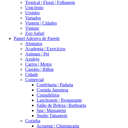
Tropical | Floral | Folhagem
Unicórnio
Ursinho
Variados
Viagem | Cidades
Vintage
Zoo Safari
Painel Adesivo de Parede
Abstratos
Academia | Exercícios
Animais | Pet
Azulejo
Carros | Motos
Cassino | Bilhar
Cidade
Comercial
Confeitaria | Padaria
Comida Japonesa
Consultórios
Lanchonete | Restaurante
Salão de Beleza | Barbearia
Spa | Massagem
Studio Tatuagem
Cozinha
Açougue | Churrascaria