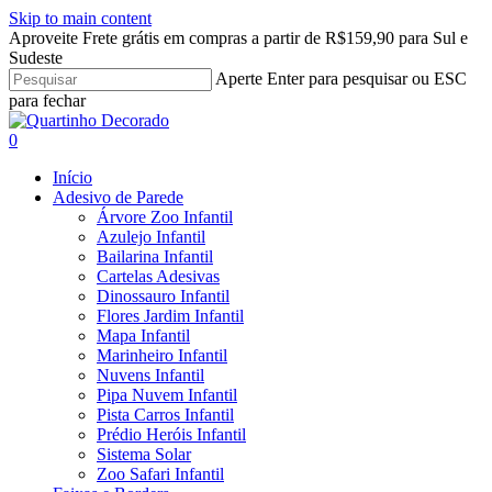
Skip to main content
Aproveite Frete grátis em compras a partir de R$159,90 para Sul e
Sudeste
Aperte Enter para pesquisar ou ESC
para fechar
Close
Search
search
account
0
Menu
Início
Adesivo de Parede
Árvore Zoo Infantil
Azulejo Infantil
Bailarina Infantil
Cartelas Adesivas
Dinossauro Infantil
Flores Jardim Infantil
Mapa Infantil
Marinheiro Infantil
Nuvens Infantil
Pipa Nuvem Infantil
Pista Carros Infantil
Prédio Heróis Infantil
Sistema Solar
Zoo Safari Infantil