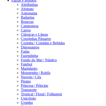
Faixas e Borders
Abelhinhas
Abstrato
Astronauta
Bailarina
Bonecas
Camponesa
Carros
Clássicas e Líneas
Corujinhas Pássaros
Cozinha | Comidas e Bebidas
Dinossauros
Fadas
Fazendinha
Fundo do Mar | Náutico
Futebol
Marinheiro
Monstrinho | Robôs
Nuvens | Céu
Piratas
Princesa | Príncipe
Transporte
Tropical | Floral | Folhagem
Unicórnio
Ursinho