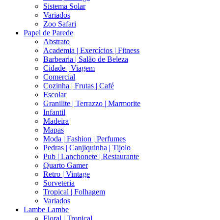
Sistema Solar
Variados
Zoo Safari
Papel de Parede
Abstrato
Academia | Exercícios | Fitness
Barbearia | Salão de Beleza
Cidade | Viagem
Comercial
Cozinha | Frutas | Café
Escolar
Granilite | Terrazzo | Marmorite
Infantil
Madeira
Mapas
Moda | Fashion | Perfumes
Pedras | Canjiquinha | Tijolo
Pub | Lanchonete | Restaurante
Quarto Gamer
Retro | Vintage
Sorveteria
Tropical | Folhagem
Variados
Lambe Lambe
Floral | Tropical