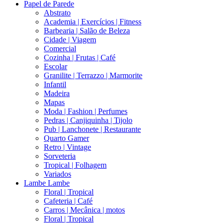
Papel de Parede
Abstrato
Academia | Exercícios | Fitness
Barbearia | Salão de Beleza
Cidade | Viagem
Comercial
Cozinha | Frutas | Café
Escolar
Granilite | Terrazzo | Marmorite
Infantil
Madeira
Mapas
Moda | Fashion | Perfumes
Pedras | Canjiquinha | Tijolo
Pub | Lanchonete | Restaurante
Quarto Gamer
Retro | Vintage
Sorveteria
Tropical | Folhagem
Variados
Lambe Lambe
Floral | Tropical
Cafeteria | Café
Carros | Mecânica | motos
Floral | Tropical