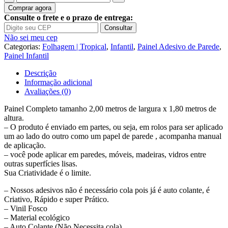
de
Comprar agora
Adesivo
Consulte o frete e o prazo de entrega:
Parede
Consultar
Folhagem
Não sei meu cep
Folhas
Categorias:
Folhagem | Tropical
,
Infantil
,
Painel Adesivo de Parede
,
Tropical
Painel Infantil
Jungle
Painel
Descrição
G1063
Informação adicional
Avaliações (0)
Painel Completo tamanho 2,00 metros de largura x 1,80 metros de
altura.
– O produto é enviado em partes, ou seja, em rolos para ser aplicado
um ao lado do outro como um papel de parede , acompanha manual
de aplicação.
– você pode aplicar em paredes, móveis, madeiras, vidros entre
outras superfícies lisas.
Sua Criatividade é o limite.
– Nossos adesivos não é necessário cola pois já é auto colante, é
Criativo, Rápido e super Prático.
– Vinil Fosco
– Material ecológico
– Auto Colante (Não Necessita cola)