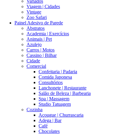
Variados
Viagem | Cidades
Vintage
Zoo Safari
Painel Adesivo de Parede
Abstratos
Academia | Exercícios
Animais | Pet
Azulejo
Carros | Motos
Cassino | Bilhar
Cidade
Comercial
Confeitaria | Padaria
Comida Japonesa
Consultórios
Lanchonete | Restaurante
Salão de Beleza | Barbearia
Spa | Massagem
Studio Tatuagem
Cozinha
Açougue | Churrascaria
Adega | Bar
Café
Chocolates