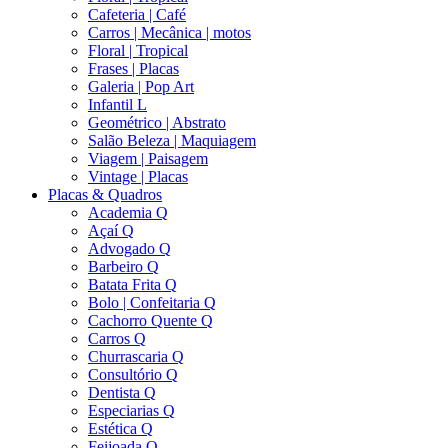
Cafeteria | Café
Carros | Mecânica | motos
Floral | Tropical
Frases | Placas
Galeria | Pop Art
Infantil L
Geométrico | Abstrato
Salão Beleza | Maquiagem
Viagem | Paisagem
Vintage | Placas
Placas & Quadros
Academia Q
Açaí Q
Advogado Q
Barbeiro Q
Batata Frita Q
Bolo | Confeitaria Q
Cachorro Quente Q
Carros Q
Churrascaria Q
Consultório Q
Dentista Q
Especiarias Q
Estética Q
Feijoada Q