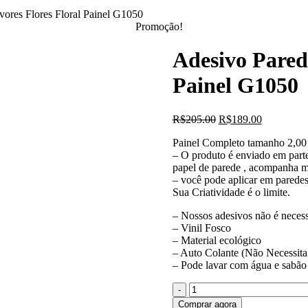
vores Flores Floral Painel G1050
Promoção!
Adesivo Parede
Painel G1050
O
O
R$
205.00
R$
189.00
preço
preço
Painel Completo tamanho 2,00 m
original
atual
– O produto é enviado em parte
era:
é:
papel de parede , acompanha m
R$205.00.
R$189.00.
– você pode aplicar em paredes,
Sua Criatividade é o limite.
– Nossos adesivos não é necessá
– Vinil Fosco
– Material ecológico
– Auto Colante (Não Necessita
– Pode lavar com água e sabão 
Quantidade
de
Comprar agora