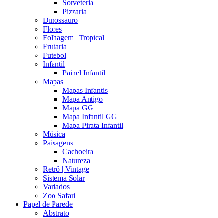
Sorveteria
Pizzaria
Dinossauro
Flores
Folhagem | Tropical
Frutaria
Futebol
Infantil
Painel Infantil
Mapas
Mapas Infantis
Mapa Antigo
Mapa GG
Mapa Infantil GG
Mapa Pirata Infantil
Música
Paisagens
Cachoeira
Natureza
Retrô | Vintage
Sistema Solar
Variados
Zoo Safari
Papel de Parede
Abstrato