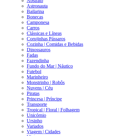
Abstrato
Astronauta
Bailarina
Bonecas
Camponesa
Carros
Clássicas e Líneas
Corujinhas Pássaros
Cozinha | Comidas e Bebidas
Dinossauros
Fadas
Fazendinha
Fundo do Mar | Náutico
Futebol
Marinheiro
Monstrinho | Robôs
Nuvens | Céu
Piratas
Princesa | Príncipe
Transporte
Tropical | Floral | Folhagem
Unicórnio
Ursinho
Variados
Viagem | Cidades