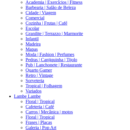
Academia | Exercícios | Fitness
Barbearia | Salão de Beleza
Cidade | Viagem
Comercial
Cozinha | Frutas | Café
Escolar
Granilite | Terrazzo | Marmorite
Infantil
Madeira
Mapas
Moda | Fashion | Perfumes
Pedras | Canjiquinha | Tijolo
Pub | Lanchonete | Restaurante
Quarto Gamer
Retro | Vintage
Sorveteria
Tropical | Folhagem
Variados
Lambe Lambe
Floral | Tropical
Cafeteria | Café
Carros | Mecânica | motos
Floral | Tropical
Frases | Placas
Galeria | Pop Art