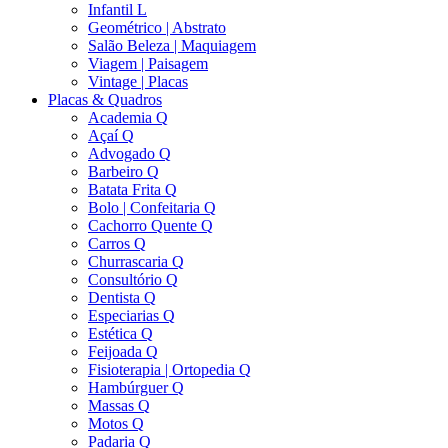
Infantil L
Geométrico | Abstrato
Salão Beleza | Maquiagem
Viagem | Paisagem
Vintage | Placas
Placas & Quadros
Academia Q
Açaí Q
Advogado Q
Barbeiro Q
Batata Frita Q
Bolo | Confeitaria Q
Cachorro Quente Q
Carros Q
Churrascaria Q
Consultório Q
Dentista Q
Especiarias Q
Estética Q
Feijoada Q
Fisioterapia | Ortopedia Q
Hambúrguer Q
Massas Q
Motos Q
Padaria Q