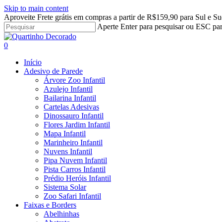
Skip to main content
Aproveite Frete grátis em compras a partir de R$159,90 para Sul e Su
Aperte Enter para pesquisar ou ESC par
Close
Search
search
account
0
Menu
Início
Adesivo de Parede
Árvore Zoo Infantil
Azulejo Infantil
Bailarina Infantil
Cartelas Adesivas
Dinossauro Infantil
Flores Jardim Infantil
Mapa Infantil
Marinheiro Infantil
Nuvens Infantil
Pipa Nuvem Infantil
Pista Carros Infantil
Prédio Heróis Infantil
Sistema Solar
Zoo Safari Infantil
Faixas e Borders
Abelhinhas