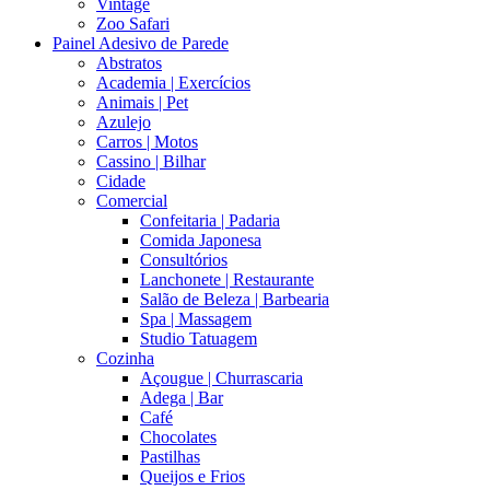
Vintage
Zoo Safari
Painel Adesivo de Parede
Abstratos
Academia | Exercícios
Animais | Pet
Azulejo
Carros | Motos
Cassino | Bilhar
Cidade
Comercial
Confeitaria | Padaria
Comida Japonesa
Consultórios
Lanchonete | Restaurante
Salão de Beleza | Barbearia
Spa | Massagem
Studio Tatuagem
Cozinha
Açougue | Churrascaria
Adega | Bar
Café
Chocolates
Pastilhas
Queijos e Frios