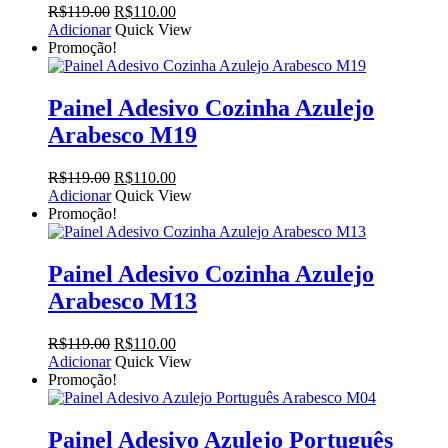
O
O
R$
119.00
R$
110.00
preço
preço
Adicionar
Quick View
original
atual
Promoção!
era:
é:
R$119.00.
R$110.00.
Painel Adesivo Cozinha Azulejo
Arabesco M19
O
O
R$
119.00
R$
110.00
preço
preço
Adicionar
Quick View
original
atual
Promoção!
era:
é:
R$119.00.
R$110.00.
Painel Adesivo Cozinha Azulejo
Arabesco M13
O
O
R$
119.00
R$
110.00
preço
preço
Adicionar
Quick View
original
atual
Promoção!
era:
é:
R$119.00.
R$110.00.
Painel Adesivo Azulejo Português