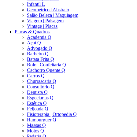
Infantil L
Geométrico | Abstrato
Salão Beleza | Maquiagem
Viagem | Paisagem
Vintage | Placas
Placas & Quadros
Academia Q
Açaí Q
Advogado Q
Barbeiro Q
Batata Frita Q
Bolo | Confeitaria Q
Cachorro Quente Q
Carros Q
Churrascaria Q
Consultório Q
Dentista Q
Especiarias Q
Estética Q
Feijoada Q
Fisioterapia | Ortopedia Q
Hambúrguer Q
Massas Q
Motos Q
Padaria Q