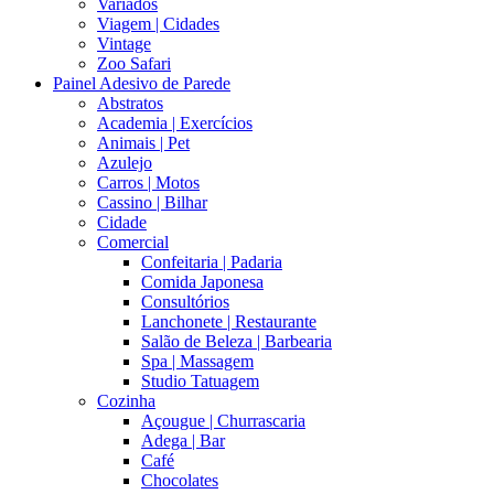
Variados
Viagem | Cidades
Vintage
Zoo Safari
Painel Adesivo de Parede
Abstratos
Academia | Exercícios
Animais | Pet
Azulejo
Carros | Motos
Cassino | Bilhar
Cidade
Comercial
Confeitaria | Padaria
Comida Japonesa
Consultórios
Lanchonete | Restaurante
Salão de Beleza | Barbearia
Spa | Massagem
Studio Tatuagem
Cozinha
Açougue | Churrascaria
Adega | Bar
Café
Chocolates