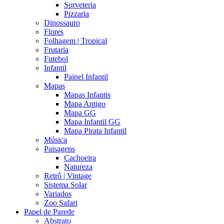
Sorveteria
Pizzaria
Dinossauro
Flores
Folhagem | Tropical
Frutaria
Futebol
Infantil
Painel Infantil
Mapas
Mapas Infantis
Mapa Antigo
Mapa GG
Mapa Infantil GG
Mapa Pirata Infantil
Música
Paisagens
Cachoeira
Natureza
Retrô | Vintage
Sistema Solar
Variados
Zoo Safari
Papel de Parede
Abstrato