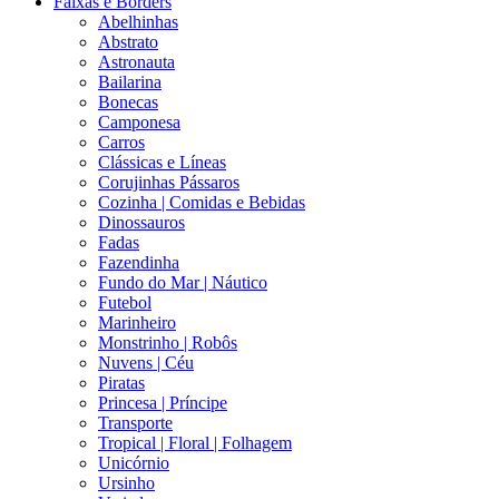
Faixas e Borders
Abelhinhas
Abstrato
Astronauta
Bailarina
Bonecas
Camponesa
Carros
Clássicas e Líneas
Corujinhas Pássaros
Cozinha | Comidas e Bebidas
Dinossauros
Fadas
Fazendinha
Fundo do Mar | Náutico
Futebol
Marinheiro
Monstrinho | Robôs
Nuvens | Céu
Piratas
Princesa | Príncipe
Transporte
Tropical | Floral | Folhagem
Unicórnio
Ursinho