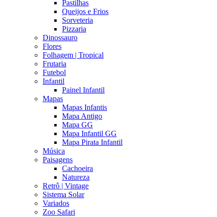
Pastilhas
Queijos e Frios
Sorveteria
Pizzaria
Dinossauro
Flores
Folhagem | Tropical
Frutaria
Futebol
Infantil
Painel Infantil
Mapas
Mapas Infantis
Mapa Antigo
Mapa GG
Mapa Infantil GG
Mapa Pirata Infantil
Música
Paisagens
Cachoeira
Natureza
Retrô | Vintage
Sistema Solar
Variados
Zoo Safari