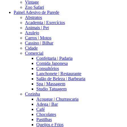
Vintage
Zoo Safari
Painel Adesivo de Parede
Abstratos
Academia | Exercícios
Animais | Pet
Azulejo
Carros | Motos
Cassino | Bilhar
Cidade
Comercial
Confeitaria | Padaria
Comida Japonesa
Consultórios
Lanchonete | Restaurante
Salão de Beleza | Barbearia
Spa | Massagem
Studio Tatuagem
Cozinha
Açougue | Churrascaria
Adega | Bar
Café
Chocolates
Pastilhas
Queijos e Frios