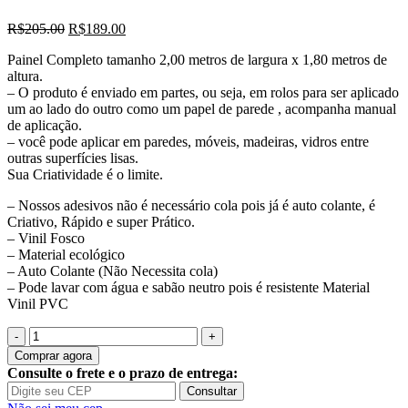
O
O
R$
205.00
R$
189.00
preço
preço
Painel Completo tamanho 2,00 metros de largura x 1,80 metros de
original
atual
altura.
era:
é:
– O produto é enviado em partes, ou seja, em rolos para ser aplicado
R$205.00.
R$189.00.
um ao lado do outro como um papel de parede , acompanha manual
de aplicação.
– você pode aplicar em paredes, móveis, madeiras, vidros entre
outras superfícies lisas.
Sua Criatividade é o limite.
– Nossos adesivos não é necessário cola pois já é auto colante, é
Criativo, Rápido e super Prático.
– Vinil Fosco
– Material ecológico
– Auto Colante (Não Necessita cola)
– Pode lavar com água e sabão neutro pois é resistente Material
Vinil PVC
Quantidade
de
Comprar agora
Adesivo
Consulte o frete e o prazo de entrega:
Parede
Consultar
Arvore