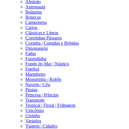
Abstrato
Astronauta
Bailarina
Bonecas
Camponesa
Carros
Clássicas e Líneas
Corujinhas Pássaros
Cozinha | Comidas e Bebidas
Dinossauros
Fadas
Fazendinha
Fundo do Mar | Náutico
Futebol
Marinheiro
Monstrinho | Robôs
Nuvens | Céu
Piratas
Princesa | Príncipe
Transporte
Tropical | Floral | Folhagem
Unicórnio
Ursinho
Variados
Viagem | Cidades