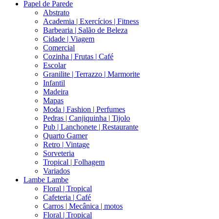
Papel de Parede
Abstrato
Academia | Exercícios | Fitness
Barbearia | Salão de Beleza
Cidade | Viagem
Comercial
Cozinha | Frutas | Café
Escolar
Granilite | Terrazzo | Marmorite
Infantil
Madeira
Mapas
Moda | Fashion | Perfumes
Pedras | Canjiquinha | Tijolo
Pub | Lanchonete | Restaurante
Quarto Gamer
Retro | Vintage
Sorveteria
Tropical | Folhagem
Variados
Lambe Lambe
Floral | Tropical
Cafeteria | Café
Carros | Mecânica | motos
Floral | Tropical