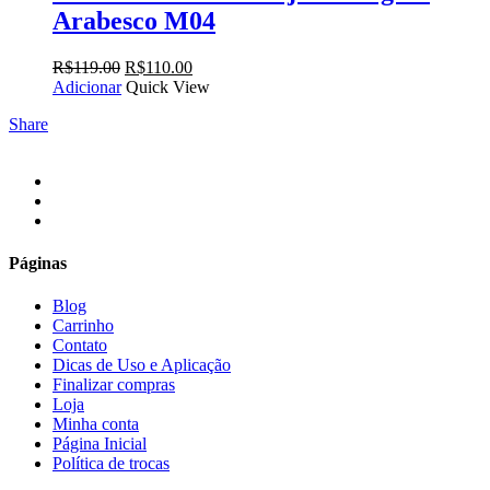
Arabesco M04
O
O
R$
119.00
R$
110.00
preço
preço
Adicionar
Quick View
original
atual
Share
era:
é:
R$119.00.
R$110.00.
facebook
instagram
email
Páginas
Blog
Carrinho
Contato
Dicas de Uso e Aplicação
Finalizar compras
Loja
Minha conta
Página Inicial
Política de trocas