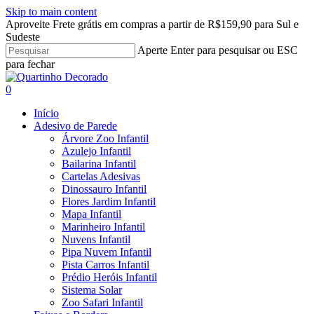
Skip to main content
Aproveite Frete grátis em compras a partir de R$159,90 para Sul e
Sudeste
Aperte Enter para pesquisar ou ESC
para fechar
Close
Search
search
account
0
Menu
Início
Adesivo de Parede
Árvore Zoo Infantil
Azulejo Infantil
Bailarina Infantil
Cartelas Adesivas
Dinossauro Infantil
Flores Jardim Infantil
Mapa Infantil
Marinheiro Infantil
Nuvens Infantil
Pipa Nuvem Infantil
Pista Carros Infantil
Prédio Heróis Infantil
Sistema Solar
Zoo Safari Infantil