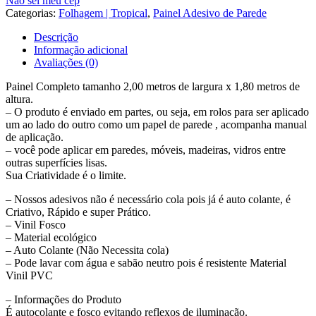
Não sei meu cep
Floresta
Categorias:
Folhagem | Tropical
,
Painel Adesivo de Parede
Folhas
Tropical
Descrição
Parede
Informação adicional
G1005
Avaliações (0)
Painel Completo tamanho 2,00 metros de largura x 1,80 metros de
altura.
– O produto é enviado em partes, ou seja, em rolos para ser aplicado
um ao lado do outro como um papel de parede , acompanha manual
de aplicação.
– você pode aplicar em paredes, móveis, madeiras, vidros entre
outras superfícies lisas.
Sua Criatividade é o limite.
– Nossos adesivos não é necessário cola pois já é auto colante, é
Criativo, Rápido e super Prático.
– Vinil Fosco
– Material ecológico
– Auto Colante (Não Necessita cola)
– Pode lavar com água e sabão neutro pois é resistente Material
Vinil PVC
– Informações do Produto
É autocolante e fosco evitando reflexos de iluminação.