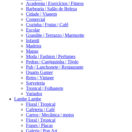
Academia | Exercícios | Fitness
Barbearia | Salão de Beleza
Cidade | Viagem
Comercial
Cozinha | Frutas | Café
Escolar
Granilite | Terrazzo | Marmorite
Infantil
Madeira
Mapas
Moda | Fashion | Perfumes
Pedras | Canjiquinha | Tijolo
Pub | Lanchonete | Restaurante
Quarto Gamer
Retro | Vintage
Sorveteria
Tropical | Folhagem
Variados
Lambe Lambe
Floral | Tropical
Cafeteria | Café
Carros | Mecânica | motos
Floral | Tropical
Frases | Placas
Galeria | Pop Art