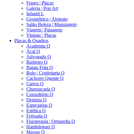
Frases | Placas
Galeria | Pop Art
Infantil L
Geométrico | Abstrato
Salão Beleza | Maquiagem
Viagem | Paisagem
Vintage | Placas
Placas & Quadros
Academia Q
Açaí Q
Advogado Q
Barbeiro Q
Batata Frita Q
Bolo | Confeitaria Q
Cachorro Quente Q
Carros Q
Churrascaria Q
Consultório Q
Dentista Q
Especiarias Q
Estética Q
Feijoada Q
Fisioterapia | Ortopedia Q
Hambúrguer Q
Massas Q