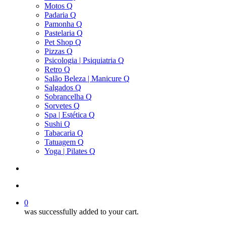
Motos Q
Padaria Q
Pamonha Q
Pastelaria Q
Pet Shop Q
Pizzas Q
Psicologia | Psiquiatria Q
Retro Q
Salão Beleza | Manicure Q
Salgados Q
Sobrancelha Q
Sorvetes Q
Spa | Estética Q
Sushi Q
Tabacaria Q
Tatuagem Q
Yoga | Pilates Q
search
account
0
was successfully added to your cart.