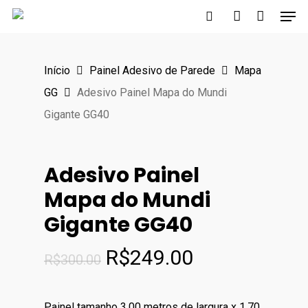
Men
Skip
to
search
account
main
Início
Painel Adesivo de Parede
Mapa
content
GG
Adesivo Painel Mapa do Mundi
Gigante GG40
Adesivo Painel
Mapa do Mundi
Gigante GG40
O
O
R$
249.00
R$
300.00
preço
preço
original
atual
Painel tamanho 3,00 metros de largura x 1,70