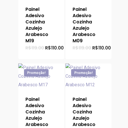
Painel
Painel
Adesivo
Adesivo
Cozinha
Cozinha
Azulejo
Azulejo
Arabesco
Arabesco
M19
M09
O
O
O
O
R$
119.00
R$
110.00
R$
119.00
R$
110.00
preço
preço
preço
preço
original
atual
original
atual
era:
é:
era:
é:
R$119.00.
R$110.00.
R$119.00.
R$110.0
Promoção!
Promoção!
Painel
Painel
Adesivo
Adesivo
Cozinha
Cozinha
Azulejo
Azulejo
Arabesco
Arabesco