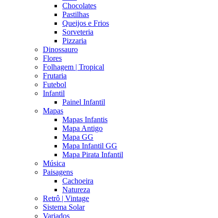
Chocolates
Pastilhas
Queijos e Frios
Sorveteria
Pizzaria
Dinossauro
Flores
Folhagem | Tropical
Frutaria
Futebol
Infantil
Painel Infantil
Mapas
Mapas Infantis
Mapa Antigo
Mapa GG
Mapa Infantil GG
Mapa Pirata Infantil
Música
Paisagens
Cachoeira
Natureza
Retrô | Vintage
Sistema Solar
Variados