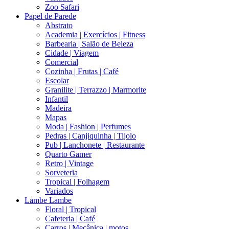
Zoo Safari
Papel de Parede
Abstrato
Academia | Exercícios | Fitness
Barbearia | Salão de Beleza
Cidade | Viagem
Comercial
Cozinha | Frutas | Café
Escolar
Granilite | Terrazzo | Marmorite
Infantil
Madeira
Mapas
Moda | Fashion | Perfumes
Pedras | Canjiquinha | Tijolo
Pub | Lanchonete | Restaurante
Quarto Gamer
Retro | Vintage
Sorveteria
Tropical | Folhagem
Variados
Lambe Lambe
Floral | Tropical
Cafeteria | Café
Carros | Mecânica | motos