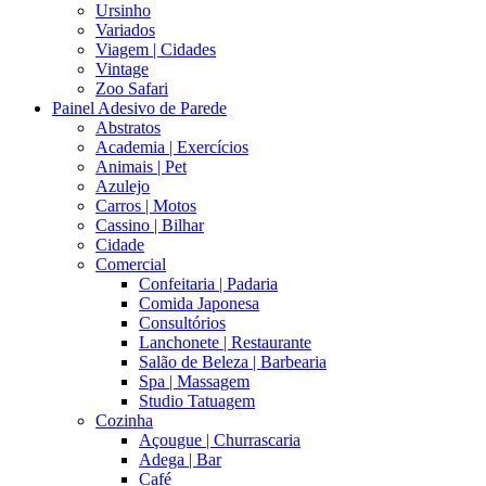
Ursinho
Variados
Viagem | Cidades
Vintage
Zoo Safari
Painel Adesivo de Parede
Abstratos
Academia | Exercícios
Animais | Pet
Azulejo
Carros | Motos
Cassino | Bilhar
Cidade
Comercial
Confeitaria | Padaria
Comida Japonesa
Consultórios
Lanchonete | Restaurante
Salão de Beleza | Barbearia
Spa | Massagem
Studio Tatuagem
Cozinha
Açougue | Churrascaria
Adega | Bar
Café