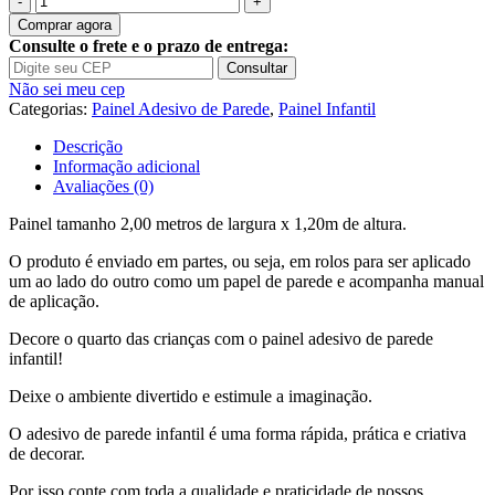
de
Comprar agora
Adesivo
Consulte o frete e o prazo de entrega:
Painel
Consultar
Infantil
Não sei meu cep
Pipa
Categorias:
Painel Adesivo de Parede
,
Painel Infantil
Céu
Nuvem
Descrição
M36
Informação adicional
Avaliações (0)
Painel tamanho 2,00 metros de largura x 1,20m de altura.
O produto é enviado em partes, ou seja, em rolos para ser aplicado
um ao lado do outro como um papel de parede e acompanha manual
de aplicação.
Decore o quarto das crianças com o painel adesivo de parede
infantil!
Deixe o ambiente divertido e estimule a imaginação.
O adesivo de parede infantil é uma forma rápida, prática e criativa
de decorar.
Por isso conte com toda a qualidade e praticidade de nossos