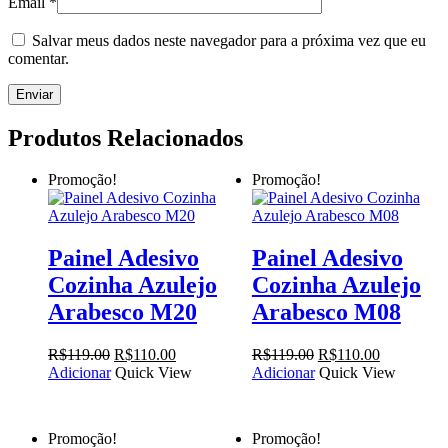
Email
*
Salvar meus dados neste navegador para a próxima vez que eu
comentar.
Produtos Relacionados
Promoção!
Promoção!
Painel Adesivo
Painel Adesivo
Cozinha Azulejo
Cozinha Azulejo
Arabesco M20
Arabesco M08
O
O
O
O
R$
119.00
R$
110.00
R$
119.00
R$
110.00
preço
preço
preço
preço
Adicionar
Quick View
Adicionar
Quick View
original
atual
original
atual
era:
é:
era:
é:
R$119.00.
R$110.00.
R$119.00.
R$110.00.
Promoção!
Promoção!