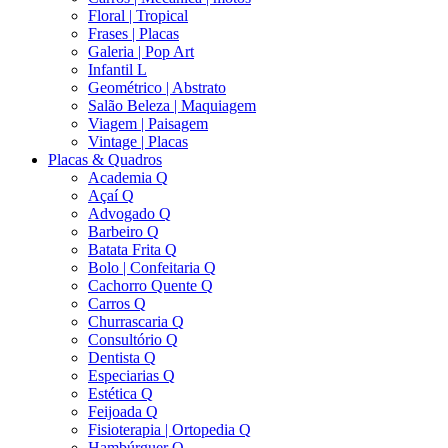
Floral | Tropical
Frases | Placas
Galeria | Pop Art
Infantil L
Geométrico | Abstrato
Salão Beleza | Maquiagem
Viagem | Paisagem
Vintage | Placas
Placas & Quadros
Academia Q
Açaí Q
Advogado Q
Barbeiro Q
Batata Frita Q
Bolo | Confeitaria Q
Cachorro Quente Q
Carros Q
Churrascaria Q
Consultório Q
Dentista Q
Especiarias Q
Estética Q
Feijoada Q
Fisioterapia | Ortopedia Q
Hambúrguer Q