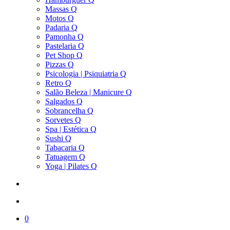
Massas Q
Motos Q
Padaria Q
Pamonha Q
Pastelaria Q
Pet Shop Q
Pizzas Q
Psicologia | Psiquiatria Q
Retro Q
Salão Beleza | Manicure Q
Salgados Q
Sobrancelha Q
Sorvetes Q
Spa | Estética Q
Sushi Q
Tabacaria Q
Tatuagem Q
Yoga | Pilates Q
search
account
0