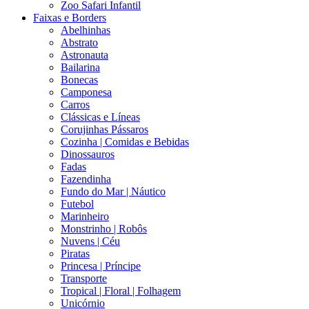
Zoo Safari Infantil
Faixas e Borders
Abelhinhas
Abstrato
Astronauta
Bailarina
Bonecas
Camponesa
Carros
Clássicas e Líneas
Corujinhas Pássaros
Cozinha | Comidas e Bebidas
Dinossauros
Fadas
Fazendinha
Fundo do Mar | Náutico
Futebol
Marinheiro
Monstrinho | Robôs
Nuvens | Céu
Piratas
Princesa | Príncipe
Transporte
Tropical | Floral | Folhagem
Unicórnio