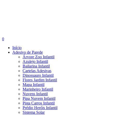
search
account
0
Menu
Início
Adesivo de Parede
Árvore Zoo Infantil
Azulejo Infantil
Bailarina Infantil
Cartelas Adesivas
Dinossauro Infantil
Flores Jardim Infantil
Mapa Infantil
Marinheiro Infantil
Nuvens Infantil
Pipa Nuvem Infantil
Pista Carros Infantil
Prédio Heróis Infantil
Sistema Solar