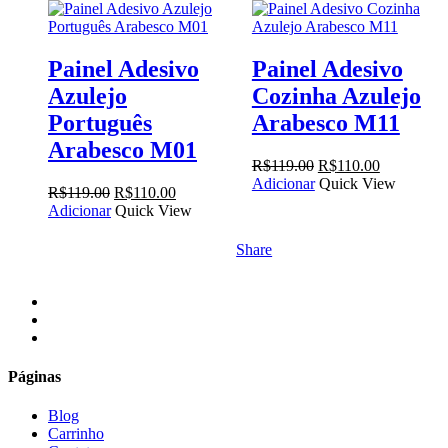
Painel Adesivo
Painel Adesivo
Azulejo
Cozinha Azulejo
Português
Arabesco M11
Arabesco M01
O
O
R$
119.00
R$
110.00
preço
preço
Adicionar
Quick View
O
O
R$
119.00
R$
110.00
original
atual
preço
preço
Adicionar
Quick View
era:
é:
original
atual
R$119.00.
R$110.00.
era:
é:
Share
R$119.00.
R$110.00.
facebook
instagram
email
Páginas
Blog
Carrinho