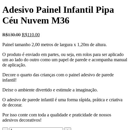
Adesivo Painel Infantil Pipa
Céu Nuvem M36
O
O
R$
130.00
R$
110.00
preço
preço
Painel tamanho 2,00 metros de largura x 1,20m de altura.
original
atual
era:
é:
O produto é enviado em partes, ou seja, em rolos para ser aplicado
R$130.00.
R$110.00.
um ao lado do outro como um papel de parede e acompanha manual
de aplicação.
Decore o quarto das crianças com o painel adesivo de parede
infantil!
Deixe o ambiente divertido e estimule a imaginação.
O adesivo de parede infantil é uma forma rápida, prática e criativa
de decorar.
Por isso conte com toda a qualidade e praticidade de nossos
adesivos decorativos!
Quantidade