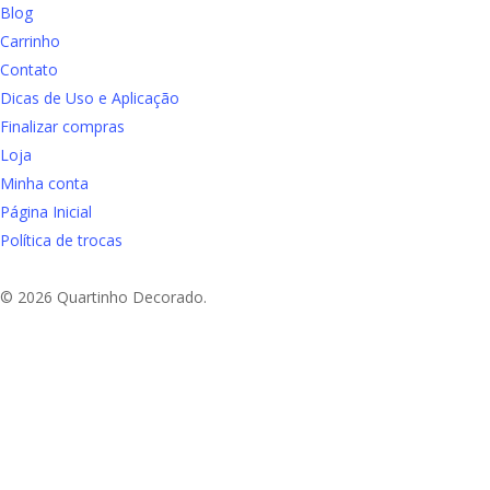
Blog
Carrinho
Contato
Dicas de Uso e Aplicação
Finalizar compras
Loja
Minha conta
Página Inicial
Política de trocas
© 2026 Quartinho Decorado.
Aproveite Frete grátis em compras a partir de R$
e Sudeste
Início
Adesivo de Parede