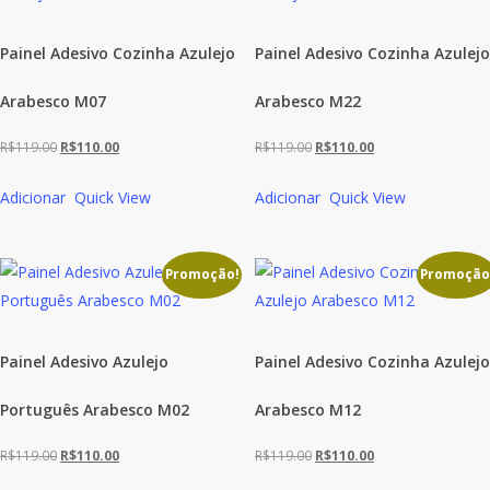
Painel Adesivo Cozinha Azulejo
Painel Adesivo Cozinha Azulejo
Arabesco M07
Arabesco M22
O
O
O
O
R$
119.00
R$
110.00
R$
119.00
R$
110.00
preço
preço
preço
preço
Adicionar
Quick View
Adicionar
Quick View
original
atual
original
atual
era:
é:
era:
é:
R$119.00.
R$110.00.
R$119.00.
R$110.00.
Promoção!
Promoção
Painel Adesivo Azulejo
Painel Adesivo Cozinha Azulejo
Português Arabesco M02
Arabesco M12
O
O
O
O
R$
119.00
R$
110.00
R$
119.00
R$
110.00
preço
preço
preço
preço