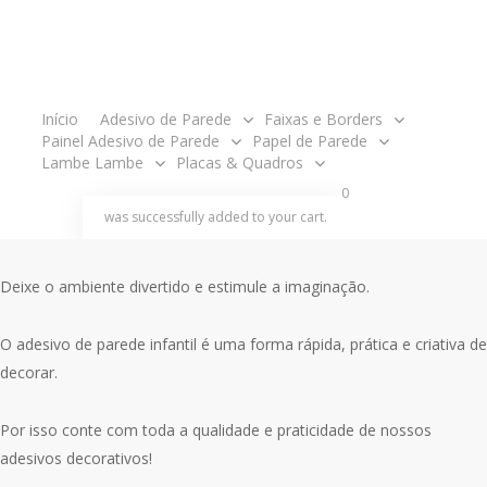
original
atual
Painel tamanho 2,00 metros de largura x 1,20m de altura.
era:
é:
R$130.00.
R$110.00.
O produto é enviado em partes, ou seja, em rolos para ser aplicado
acco
um ao lado do outro como um papel de parede e acompanha
Início
Adesivo de Parede
Faixas e Borders
Painel Adesivo de Parede
Papel de Parede
manual de aplicação.
Lambe Lambe
Placas & Quadros
search
account
0
Decore o quarto das crianças com o painel adesivo de parede
was successfully added to your cart.
infantil!
Deixe o ambiente divertido e estimule a imaginação.
O adesivo de parede infantil é uma forma rápida, prática e criativa de
decorar.
Por isso conte com toda a qualidade e praticidade de nossos
adesivos decorativos!