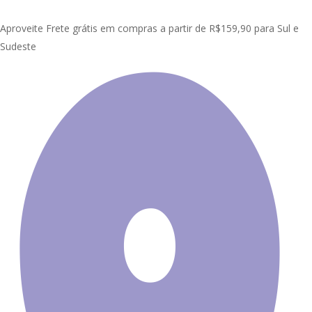
Skip
Clo
to
Aproveite Frete grátis em compras a partir de R$159,90 para Sul e
Me
main
Sudeste
content
Início
Painel Adesivo de Parede
Painel Infantil
Adesivo Painel
Infantil Árvore Zoo Safari M08
Promoção!