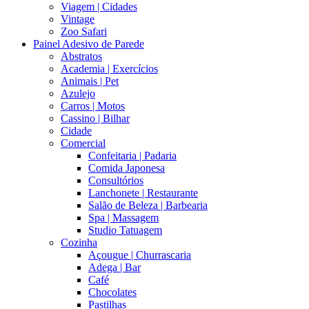
Viagem | Cidades
Vintage
Zoo Safari
Painel Adesivo de Parede
Abstratos
Academia | Exercícios
Animais | Pet
Azulejo
Carros | Motos
Cassino | Bilhar
Cidade
Comercial
Confeitaria | Padaria
Comida Japonesa
Consultórios
Lanchonete | Restaurante
Salão de Beleza | Barbearia
Spa | Massagem
Studio Tatuagem
Cozinha
Açougue | Churrascaria
Adega | Bar
Café
Chocolates
Pastilhas