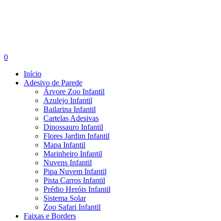
search
account
0
Menu
Início
Adesivo de Parede
Árvore Zoo Infantil
Azulejo Infantil
Bailarina Infantil
Cartelas Adesivas
Dinossauro Infantil
Flores Jardim Infantil
Mapa Infantil
Marinheiro Infantil
Nuvens Infantil
Pipa Nuvem Infantil
Pista Carros Infantil
Prédio Heróis Infantil
Sistema Solar
Zoo Safari Infantil
Faixas e Borders