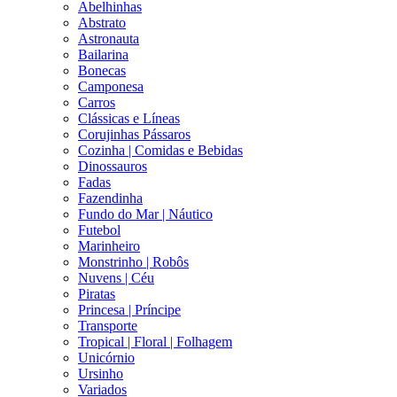
Abelhinhas
Abstrato
Astronauta
Bailarina
Bonecas
Camponesa
Carros
Clássicas e Líneas
Corujinhas Pássaros
Cozinha | Comidas e Bebidas
Dinossauros
Fadas
Fazendinha
Fundo do Mar | Náutico
Futebol
Marinheiro
Monstrinho | Robôs
Nuvens | Céu
Piratas
Princesa | Príncipe
Transporte
Tropical | Floral | Folhagem
Unicórnio
Ursinho
Variados