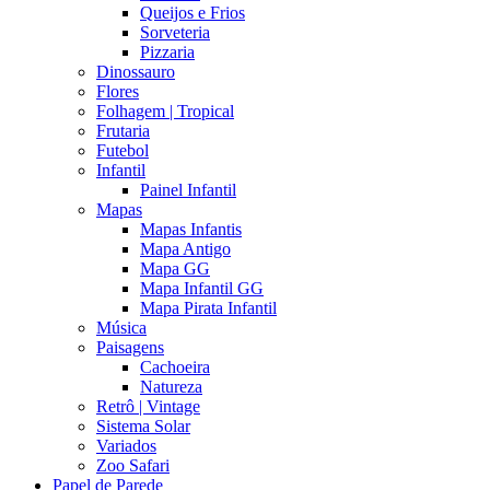
Queijos e Frios
Sorveteria
Pizzaria
Dinossauro
Flores
Folhagem | Tropical
Frutaria
Futebol
Infantil
Painel Infantil
Mapas
Mapas Infantis
Mapa Antigo
Mapa GG
Mapa Infantil GG
Mapa Pirata Infantil
Música
Paisagens
Cachoeira
Natureza
Retrô | Vintage
Sistema Solar
Variados
Zoo Safari
Papel de Parede