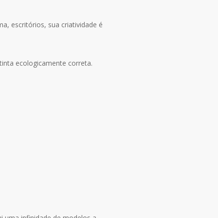
, escritórios, sua criatividade é
tinta ecologicamente correta.
ui uma infinidade de modelos a