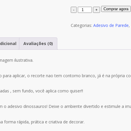
Quantidade
Comprar agora
de
Adesivo
Categorias:
Adesivo de Parede
,
Infantil
Zoo
dicional
Avaliações (0)
Safari
Dino
magem ilustrativa.
Dinossauro
M06
to para aplicar, o recorte nao tem contorno branco, já é na própria
tadas , sem fundo, você aplica como quiser!!
 o adesivo dinossauros! Deixe o ambiente divertido e estimule a im
a forma rápida, prática e criativa de decorar.