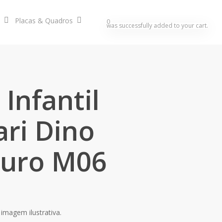
Placas & Quadros
search
account
0
was successfully added to your cart.
Infantil
ari Dino
auro M06
imagem ilustrativa.