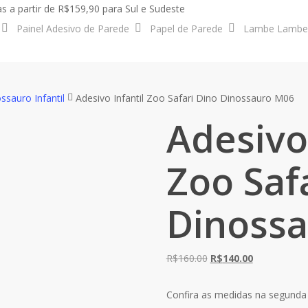
s a partir de R$159,90 para Sul e Sudeste
Painel Adesivo de Parede
Papel de Parede
Lambe Lambe
ssauro Infantil
Adesivo Infantil Zoo Safari Dino Dinossauro M06
Adesivo 
Zoo Saf
Dinoss
O
O
R$
160.00
R$
140.00
preço
preço
original
atual
Confira as medidas na segunda 