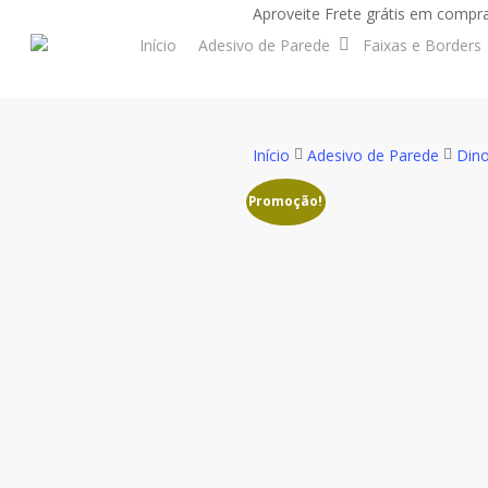
Skip
Aproveite Frete grátis em compra
to
Início
Adesivo de Parede
Faixas e Borders
main
content
Início
Adesivo de Parede
Dino
Promoção!