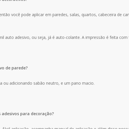
ntão você pode aplicar em paredes, salas, quartos, cabeceira de cama
il auto adesivo, ou seja, já é auto-colante. A impressão é feita com 
vo de parede?
ua ou adicionando sabão neutro, e um pano macio.
s adesivos para decoração?
za, fácil aplicação, acompanha manual de aplicação e além disso poss