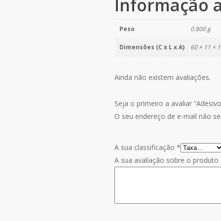
Informação a
Peso
0.800 g
Dimensões (C x L x A)
60 × 11 × 
Ainda não existem avaliações.
Seja o primeiro a avaliar “Adesiv
O seu endereço de e-mail não ser
A sua classificação
*
A sua avaliação sobre o produto