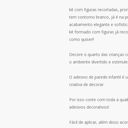
era:
é:
R$160.00.
R$140.00.
kit com figuras recortadas, pron
tem contorno branco, já é na p
acabamento elegante e sofistic
kit formado com figuras já reco
como quiser!!
Decore o quarto das crianças c
o ambiente divertido e estimule
O adesivo de parede infantil é 
criativa de decorar.
Por isso conte com toda a qual
adesivos decorativos!
Fácil de aplicar, além disso a