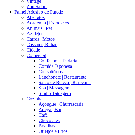
Vintage
Zoo Safari
Painel Adesivo de Parede
Abstratos
Academia | Exercícios
Animais | Pet
Azulejo
Carros | Motos
Cassino | Bilhar
Cidade
Comercial
Confeitaria | Padaria
Comida Japonesa
Consultórios
Lanchonete | Restaurante
Salão de Beleza | Barbearia
Spa | Massagem
Studio Tatuagem
Cozinha
Açougue | Churrascaria
Adega | Bar
Café
Chocolates
Pastilhas
Queijos e Frios