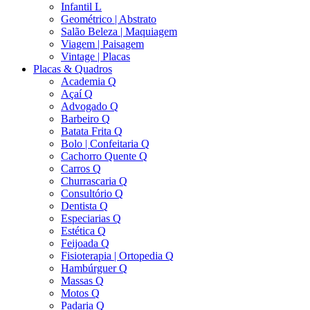
Infantil L
Geométrico | Abstrato
Salão Beleza | Maquiagem
Viagem | Paisagem
Vintage | Placas
Placas & Quadros
Academia Q
Açaí Q
Advogado Q
Barbeiro Q
Batata Frita Q
Bolo | Confeitaria Q
Cachorro Quente Q
Carros Q
Churrascaria Q
Consultório Q
Dentista Q
Especiarias Q
Estética Q
Feijoada Q
Fisioterapia | Ortopedia Q
Hambúrguer Q
Massas Q
Motos Q
Padaria Q