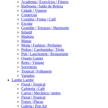
Academia | Exercícios | Fitness
Barbearia | Salão de Beleza
Cidade | Viagem
Comercial
Cozinha | Frutas | Café
Escolar
Granilite | Terrazzo | Marmorite
Infantil
Madeira
Mapas
Moda | Fashion | Perfumes
Pedras | Canjiquinha | Tijolo
Pub | Lanchonete | Restaurante
Quarto Gamer
Retro | Vintage
Sorveteria
Tropical | Folhagem
Variados
Lambe Lambe
Floral | Tropical
Cafeteria | Café
Carros | Mecânica | motos
Floral | Tropical
Frases | Placas
Galeria | Pop Art