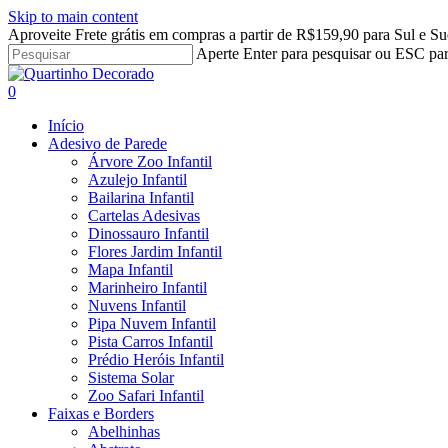
Skip to main content
Aproveite Frete grátis em compras a partir de R$159,90 para Sul e Su
Aperte Enter para pesquisar ou ESC par
Close
Search
search
account
0
Menu
Início
Adesivo de Parede
Árvore Zoo Infantil
Azulejo Infantil
Bailarina Infantil
Cartelas Adesivas
Dinossauro Infantil
Flores Jardim Infantil
Mapa Infantil
Marinheiro Infantil
Nuvens Infantil
Pipa Nuvem Infantil
Pista Carros Infantil
Prédio Heróis Infantil
Sistema Solar
Zoo Safari Infantil
Faixas e Borders
Abelhinhas