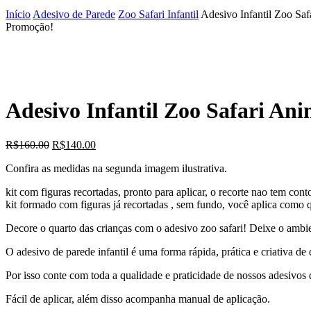
Início
Adesivo de Parede
Zoo Safari Infantil
Adesivo Infantil Zoo Sa
Promoção!
Adesivo Infantil Zoo Safari An
O
O
R$
160.00
R$
140.00
preço
preço
Confira as medidas na segunda imagem ilustrativa.
original
atual
era:
é:
kit com figuras recortadas, pronto para aplicar, o recorte nao tem con
R$160.00.
R$140.00.
kit formado com figuras já recortadas , sem fundo, você aplica como q
Decore o quarto das crianças com o adesivo zoo safari! Deixe o ambie
O adesivo de parede infantil é uma forma rápida, prática e criativa de 
Por isso conte com toda a qualidade e praticidade de nossos adesivos 
Fácil de aplicar, além disso acompanha manual de aplicação.