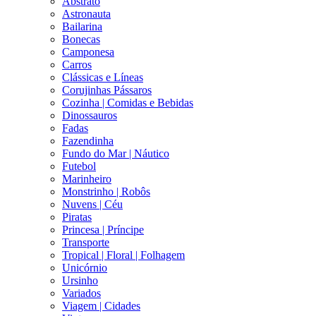
Abstrato
Astronauta
Bailarina
Bonecas
Camponesa
Carros
Clássicas e Líneas
Corujinhas Pássaros
Cozinha | Comidas e Bebidas
Dinossauros
Fadas
Fazendinha
Fundo do Mar | Náutico
Futebol
Marinheiro
Monstrinho | Robôs
Nuvens | Céu
Piratas
Princesa | Príncipe
Transporte
Tropical | Floral | Folhagem
Unicórnio
Ursinho
Variados
Viagem | Cidades