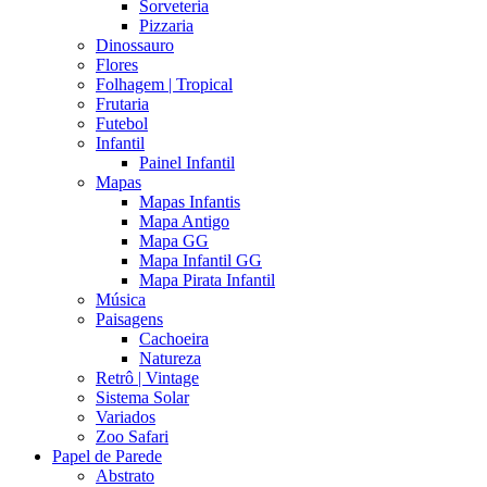
Sorveteria
Pizzaria
Dinossauro
Flores
Folhagem | Tropical
Frutaria
Futebol
Infantil
Painel Infantil
Mapas
Mapas Infantis
Mapa Antigo
Mapa GG
Mapa Infantil GG
Mapa Pirata Infantil
Música
Paisagens
Cachoeira
Natureza
Retrô | Vintage
Sistema Solar
Variados
Zoo Safari
Papel de Parede
Abstrato