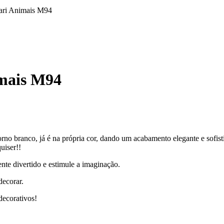
fari Animais M94
imais M94
torno branco, já é na própria cor, dando um acabamento elegante e sofist
uiser!!
nte divertido e estimule a imaginação.
decorar.
decorativos!