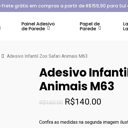
 Frete grátis em compras a partir de R$159,90 para Sul
Painel Adesivo
Papel de
L
de Parede
Parede
L
Adesivo Infantil Zoo Safari Animais M63
Adesivo Infanti
Animais M63
O
O
R$
140.00
R$
160.00
preço
preço
original
atual
Confira as medidas na segunda imagem ilustr
era:
é: