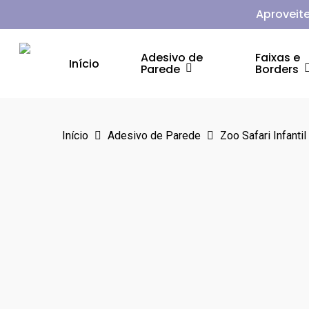
Skip
Aproveite
to
main
Adesivo de
Faixas e
Início
Parede
Borders
content
Aperte Enter para pesquisar ou ESC para fechar
Início
Adesivo de Parede
Zoo Safari Infantil