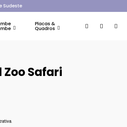
 e Sudeste
ambe
Placas &
search
account
ambe
Quadros
l Zoo Safari
ativa.