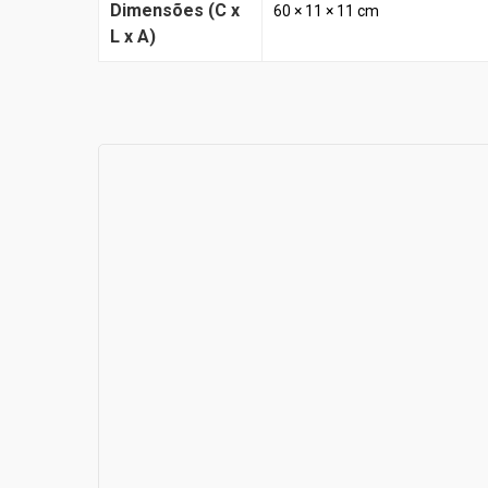
Dimensões (C x
60 × 11 × 11 cm
L x A)