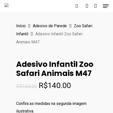
Men
Skip
to
search
account
main
Início
Adesivo de Parede
Zoo Safari
content
Infantil
Adesivo Infantil Zoo Safari
Animais M47
Adesivo Infantil Zoo
Safari Animais M47
O
O
R$
140.00
R$
160.00
preço
preço
original
atual
Confira as medidas na segunda imagem
era:
é:
ilustrativa.