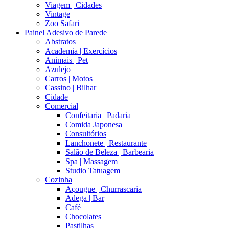
Viagem | Cidades
Vintage
Zoo Safari
Painel Adesivo de Parede
Abstratos
Academia | Exercícios
Animais | Pet
Azulejo
Carros | Motos
Cassino | Bilhar
Cidade
Comercial
Confeitaria | Padaria
Comida Japonesa
Consultórios
Lanchonete | Restaurante
Salão de Beleza | Barbearia
Spa | Massagem
Studio Tatuagem
Cozinha
Açougue | Churrascaria
Adega | Bar
Café
Chocolates
Pastilhas