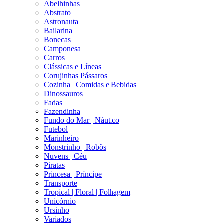
Abelhinhas
Abstrato
Astronauta
Bailarina
Bonecas
Camponesa
Carros
Clássicas e Líneas
Corujinhas Pássaros
Cozinha | Comidas e Bebidas
Dinossauros
Fadas
Fazendinha
Fundo do Mar | Náutico
Futebol
Marinheiro
Monstrinho | Robôs
Nuvens | Céu
Piratas
Princesa | Príncipe
Transporte
Tropical | Floral | Folhagem
Unicórnio
Ursinho
Variados