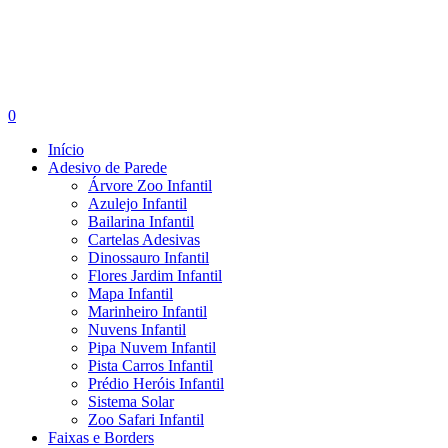
search
account
0
Menu
Início
Adesivo de Parede
Árvore Zoo Infantil
Azulejo Infantil
Bailarina Infantil
Cartelas Adesivas
Dinossauro Infantil
Flores Jardim Infantil
Mapa Infantil
Marinheiro Infantil
Nuvens Infantil
Pipa Nuvem Infantil
Pista Carros Infantil
Prédio Heróis Infantil
Sistema Solar
Zoo Safari Infantil
Faixas e Borders