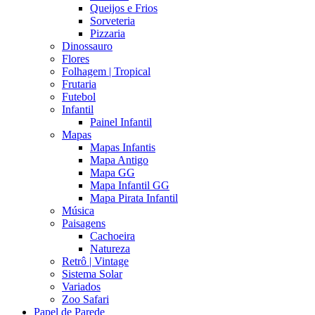
Queijos e Frios
Sorveteria
Pizzaria
Dinossauro
Flores
Folhagem | Tropical
Frutaria
Futebol
Infantil
Painel Infantil
Mapas
Mapas Infantis
Mapa Antigo
Mapa GG
Mapa Infantil GG
Mapa Pirata Infantil
Música
Paisagens
Cachoeira
Natureza
Retrô | Vintage
Sistema Solar
Variados
Zoo Safari
Papel de Parede