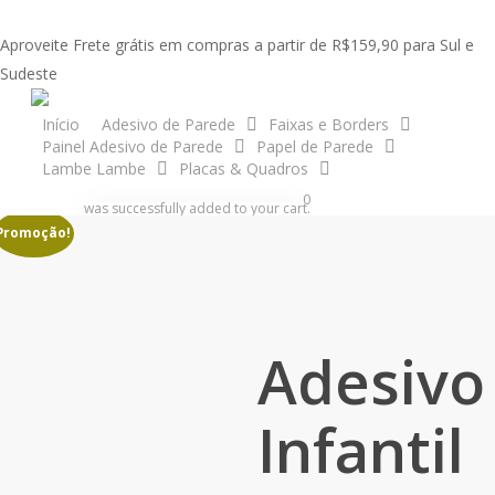
Skip
to
Aproveite Frete grátis em compras a partir de R$159,90 para Sul e
main
Sudeste
content
acco
Início
Adesivo de Parede
Faixas e Borders
Painel Adesivo de Parede
Papel de Parede
Início
Faixas e Borders
Zoo Safari
Adesivo Infantil Faixa Border
Lambe Lambe
Placas & Quadros
Zoo Safari M35
search
account
0
was successfully added to your cart.
Promoção!
Adesivo
Infantil