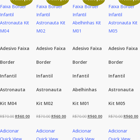
Adesivo Faixa
Adesivo Faixa
Adesivo Faixa
Adesivo Faixa
Border
Border
Border
Border
Infantil
Infantil
Infantil
Infantil
Astronauta
Astronauta
Abelhinhas
Astronauta
Kit M04
Kit M02
Kit M01
Kit M05
O
O
O
O
O
O
O
R$
70.00
R$
60.00
R$
70.00
R$
60.00
R$
70.00
R$
60.00
R$
70.00
R$
60.00
preço
preço
preço
preço
preço
preço
preço
Adicionar
Adicionar
Adicionar
Adicionar
original
atual
original
atual
original
atual
original
a
Quick View
Quick View
Quick View
Quick View