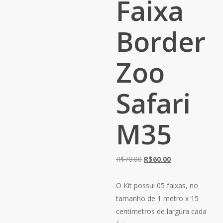
Faixa
Border
Zoo
Safari
M35
O
O
R$
70.00
R$
60.00
preço
preço
original
atual
O Kit possui 05 faixas, no
era:
é:
tamanho de 1 metro x 15
R$70.00.
R$60.00.
centímetros de largura cada