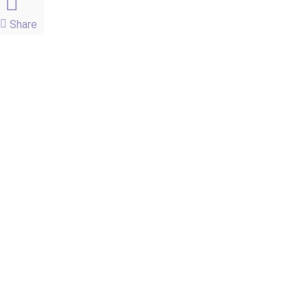
Share
facebook
instagram
email
Páginas
Blog
Carrinho
Contato
Dicas de Uso e Aplicação