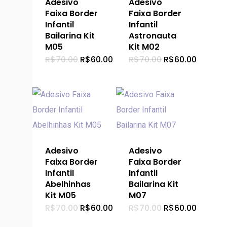
Adesivo
Adesivo
Faixa Border
Faixa Border
Infantil
Infantil
Bailarina Kit
Astronauta
M05
Kit M02
O
O
O
O
R$
70.00
R$
60.00
R$
70.00
R$
60.00
preço
preço
preço
preço
original
atual
original
atual
era:
é:
era:
é:
R$70.00.
R$60.00.
R$70.00.
R$60.00
Adesivo
Adesivo
Faixa Border
Faixa Border
Infantil
Infantil
Abelhinhas
Bailarina Kit
Kit M05
M07
O
O
O
O
R$
70.00
R$
60.00
R$
70.00
R$
60.00
preço
preço
preço
preço
original
atual
original
atual