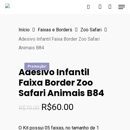
Men
Skip
to
search
account
main
Início
Faixas e Borders
Zoo Safari
content
Adesivo Infantil Faixa Border Zoo Safari
Animais B84
Promoção!
Promoção!
Promoção!
Promoção!
Adesivo Infantil
Faixa Border Zoo
Safari Animais B84
O
O
R$
60.00
R$
70.00
preço
preço
original
atual
O Kit possui 05 faixas, no tamanho de 1