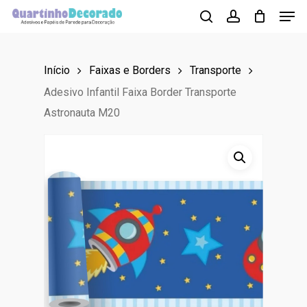
Men
Skip
to
search
account
main
Início
Faixas e Borders
Transporte
content
Adesivo Infantil Faixa Border Transporte
Astronauta M20