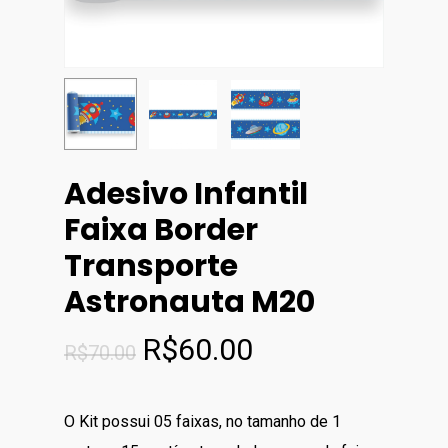
Adesivo Infantil
Faixa Border
Transporte
Astronauta M20
O
O
R$
60.00
R$
70.00
preço
preço
original
atual
O Kit possui 05 faixas, no tamanho de 1
era:
é: