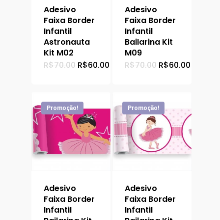
Adesivo
Adesivo
Faixa Border
Faixa Border
Infantil
Infantil
Astronauta
Bailarina Kit
Kit M02
M09
O
O
O
O
R$
70.00
R$
60.00
R$
70.00
R$
60.00
preço
preço
preço
preço
original
atual
original
atual
era:
é:
era:
é:
R$70.00.
R$60.00.
R$70.00.
R$60.00
Promoção!
Promoção!
Adesivo
Adesivo
Faixa Border
Faixa Border
Infantil
Infantil