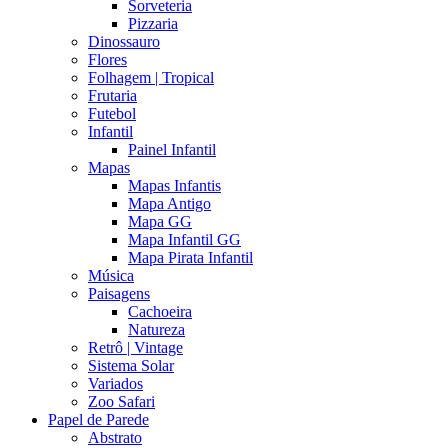
Sorveteria
Pizzaria
Dinossauro
Flores
Folhagem | Tropical
Frutaria
Futebol
Infantil
Painel Infantil
Mapas
Mapas Infantis
Mapa Antigo
Mapa GG
Mapa Infantil GG
Mapa Pirata Infantil
Música
Paisagens
Cachoeira
Natureza
Retrô | Vintage
Sistema Solar
Variados
Zoo Safari
Papel de Parede
Abstrato