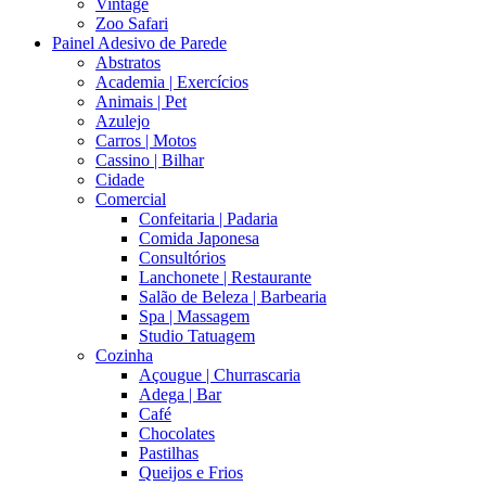
Vintage
Zoo Safari
Painel Adesivo de Parede
Abstratos
Academia | Exercícios
Animais | Pet
Azulejo
Carros | Motos
Cassino | Bilhar
Cidade
Comercial
Confeitaria | Padaria
Comida Japonesa
Consultórios
Lanchonete | Restaurante
Salão de Beleza | Barbearia
Spa | Massagem
Studio Tatuagem
Cozinha
Açougue | Churrascaria
Adega | Bar
Café
Chocolates
Pastilhas
Queijos e Frios