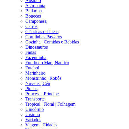
Abstrato
Astronauta
Bailarina
Bonecas
Camponesa
Carros
Clássicas e Líneas
Corujinhas Pássaros
Cozinha | Comidas e Bebidas
Dinossauros
Fadas
Fazendinha
Fundo do Mar | Náutico
Futebol
Marinheiro
Monstrinho | Robôs
Nuvens | Céu
Piratas
Princesa | Príncipe
Transporte
Tropical | Floral | Folhagem
Unicórnio
Ursinho
Variados
Viagem | Cidades