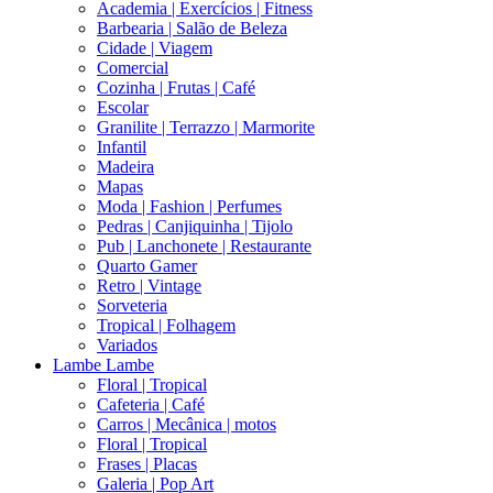
Academia | Exercícios | Fitness
Barbearia | Salão de Beleza
Cidade | Viagem
Comercial
Cozinha | Frutas | Café
Escolar
Granilite | Terrazzo | Marmorite
Infantil
Madeira
Mapas
Moda | Fashion | Perfumes
Pedras | Canjiquinha | Tijolo
Pub | Lanchonete | Restaurante
Quarto Gamer
Retro | Vintage
Sorveteria
Tropical | Folhagem
Variados
Lambe Lambe
Floral | Tropical
Cafeteria | Café
Carros | Mecânica | motos
Floral | Tropical
Frases | Placas
Galeria | Pop Art