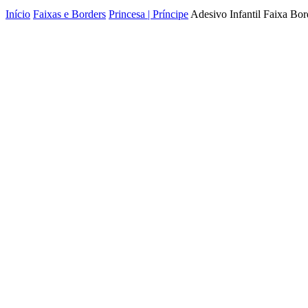
Início
Faixas e Borders
Princesa | Príncipe
Adesivo Infantil Faixa Bo