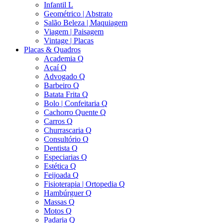
Infantil L
Geométrico | Abstrato
Salão Beleza | Maquiagem
Viagem | Paisagem
Vintage | Placas
Placas & Quadros
Academia Q
Açaí Q
Advogado Q
Barbeiro Q
Batata Frita Q
Bolo | Confeitaria Q
Cachorro Quente Q
Carros Q
Churrascaria Q
Consultório Q
Dentista Q
Especiarias Q
Estética Q
Feijoada Q
Fisioterapia | Ortopedia Q
Hambúrguer Q
Massas Q
Motos Q
Padaria Q