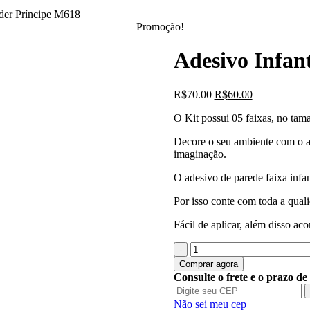
rder Príncipe M618
Promoção!
Adesivo Infan
O
O
R$
70.00
R$
60.00
preço
preço
O Kit possui 05 faixas, no tama
original
atual
era:
é:
Decore o seu ambiente com o ad
R$70.00.
R$60.00.
imaginação.
O adesivo de parede faixa infant
Por isso conte com toda a quali
Fácil de aplicar, além disso a
Quantidade
de
Comprar agora
Adesivo
Consulte o frete e o prazo de
Infantil
Faixa
Não sei meu cep
Border