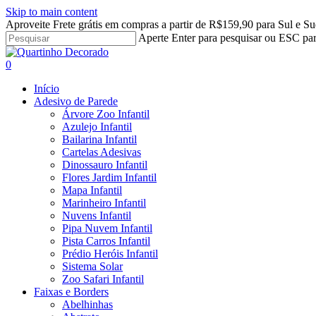
Skip to main content
Aproveite Frete grátis em compras a partir de R$159,90 para Sul e Su
Aperte Enter para pesquisar ou ESC par
Close
Search
search
account
0
Menu
Início
Adesivo de Parede
Árvore Zoo Infantil
Azulejo Infantil
Bailarina Infantil
Cartelas Adesivas
Dinossauro Infantil
Flores Jardim Infantil
Mapa Infantil
Marinheiro Infantil
Nuvens Infantil
Pipa Nuvem Infantil
Pista Carros Infantil
Prédio Heróis Infantil
Sistema Solar
Zoo Safari Infantil
Faixas e Borders
Abelhinhas